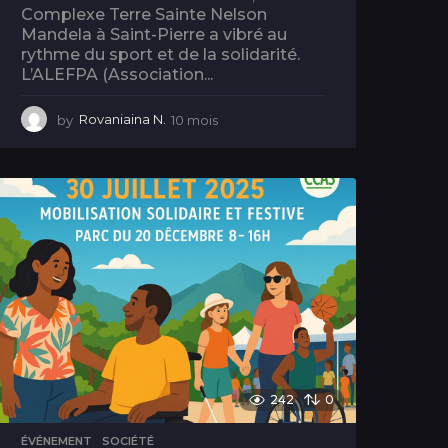
Complexe Terre Sainte Nelson
Mandela à Saint-Pierre a vibré au
rythme du sport et de la solidarité.
L’ALEFPA (Association...
by
Rovaniaina N.
10 mois
1
0
m
o
i
s
242
0
ÉVÉNEMENT
,
SOCIÉTÉ