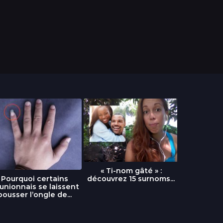
« Ti-nom gâté » :
découvrez 15 surnoms...
Pourquoi certains
Urgence :
unionnais se laissent
fournai
pousser l’ongle de...