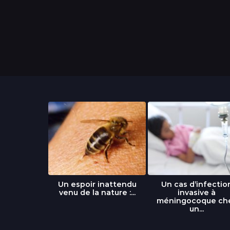
libre » : un
Un espoir inattendu
Un cas d’infectio
...
venu de la nature :...
invasive à
méningocoque ch
un...