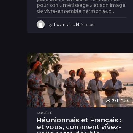
pour son « métissage » et son image
de vivre-ensemble harmonieux...
by
Rovaniaina N.
9 mois
9
m
o
i
s
281
0
SOCIÉTÉ
Réunionnais et Français :
et vous, comment vivez-