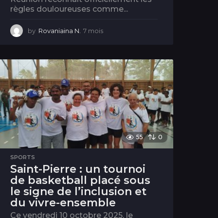
règles douloureuses comme...
by
Rovaniaina N.
7 mois
7
m
o
i
s
55
0
SPORTS
Saint-Pierre : un tournoi
de basketball placé sous
le signe de l’inclusion et
du vivre-ensemble
Ce vendredi 10 octobre 2025, le