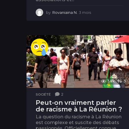
by
Rovaniaina N.
3 mois
3
m
o
i
s
3.8k
3
2
SOCIÉTÉ
Peut-on vraiment parler
de racisme à La Réunion ?
La question du racisme à La Réunion
est complexe et suscite des débats
passionnés. Officiellement connue