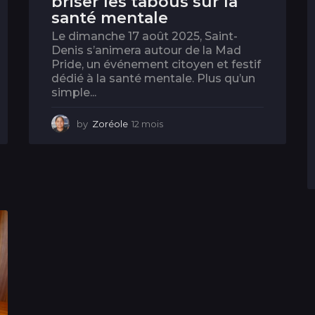
briser les tabous sur la
santé mentale
Le dimanche 17 août 2025, Saint-
Denis s’animera autour de la Mad
Pride, un événement citoyen et festif
dédié à la santé mentale. Plus qu’un
simple...
by
Zoréole
12 mois
1
2
m
o
i
s