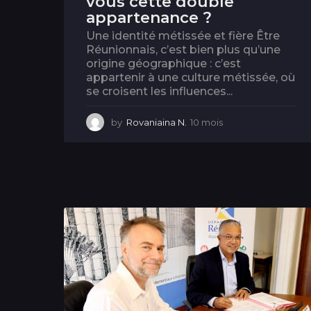
vous cette double
appartenance ?
Une identité métissée et fière Être
Réunionnais, c’est bien plus qu’une
origine géographique : c’est
appartenir à une culture métissée, où
se croisent les influences...
by
Rovaniaina N.
10 mois
1
0
m
o
i
s