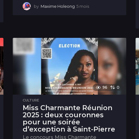
by
Maxime Holeong
5 mois
5
m
o
i
s
96
0
CULTURE
Miss Charmante Réunion
2025 : deux couronnes
pour une soirée
d’exception à Saint-Pierre
Le concours Miss Charmante