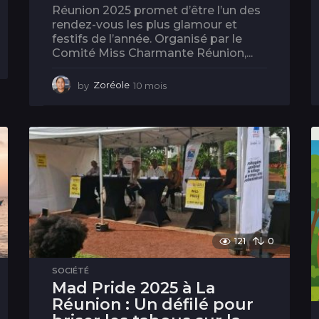
Réunion 2025 promet d’être l’un des
rendez-vous les plus glamour et
festifs de l’année. Organisé par le
Comité Miss Charmante Réunion,...
by
Zoréole
10 mois
1
0
m
o
i
s
121
0
SOCIÉTÉ
Mad Pride 2025 à La
Réunion : Un défilé pour