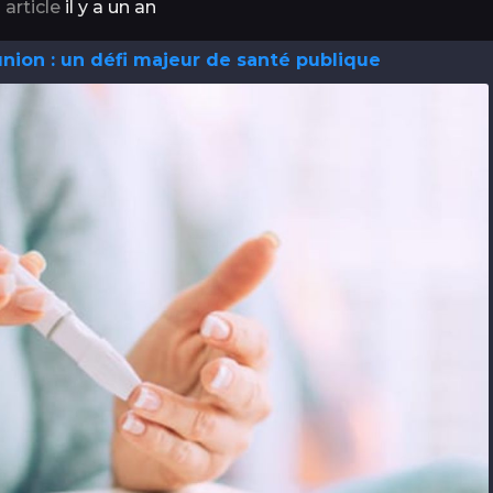
 article
il y a un an
nion : un défi majeur de santé publique