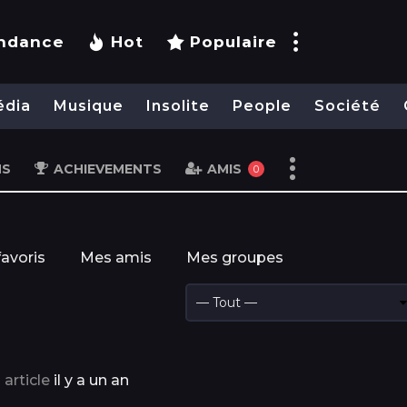
ndance
Hot
Populaire
édia
Musique
Insolite
People
Société
NS
ACHIEVEMENTS
AMIS
0
avoris
Mes amis
Mes groupes
 article
il y a un an