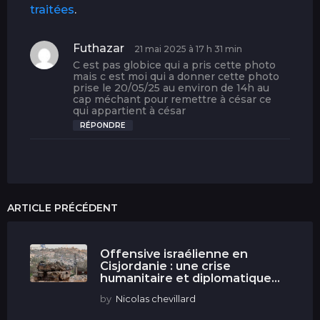
traitées
.
Futhazar
d
21 mai 2025 à 17 h 31 min
i
C est pas globice qui a pris cette photo
t
mais c est moi qui a donner cette photo
prise le 20/05/25 au environ de 14h au
cap méchant pour remettre à césar ce
:
qui appartient à césar
RÉPONDRE
ARTICLE PRÉCÉDENT
Offensive israélienne en
Cisjordanie : une crise
humanitaire et diplomatique...
by
Nicolas chevillard