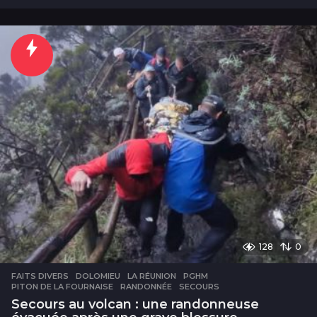
1
h
e
u
r
e
s
128
0
FAITS DIVERS
DOLOMIEU
,
LA RÉUNION
,
PGHM
,
PITON DE LA FOURNAISE
,
RANDONNÉE
,
SECOURS
Secours au volcan : une randonneuse