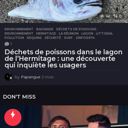
141
0
ENVIRONNEMENT
BAIGNADE
,
DÉCHETS DE POISSONS
,
ENVIRONNEMENT
,
HERMITAGE
,
LA RÉUNION
,
LAGON
,
LITTORAL
,
POLLUTION
,
REQUINS
,
SÉCURITÉ
,
SURF
,
ZINFOS974
1
Déchets de poissons dans le lagon
de l’Hermitage : une découverte
qui inquiète les usagers
by
Papangue
2 mois
2
m
o
i
DON'T MISS
s