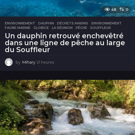
48
0
ENVIRONNEMENT
DAUPHIN
,
DÉCHETS MARINS
,
ENVIRONNEMENT
,
FAUNE MARINE
,
GLOBICE
,
LA RÉUNION
,
PÊCHE
,
SOUFFLEUR
Un dauphin retrouvé enchevêtré
dans une ligne de pêche au large
du Souffleur
by
Mihary
21 heures
2
1
h
e
u
r
e
s