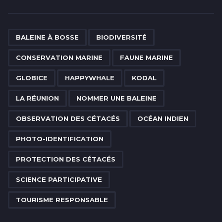
s
t
P
,
,
,
,
,
,
,
,
,
,
,
,
,
,
a
BALEINE À BOSSE
BIODIVERSITÉ
g
CONSERVATION MARINE
FAUNE MARINE
i
n
GLOBICE
HAPPYWHALE
KODAL
a
LA RÉUNION
NOMMER UNE BALEINE
t
i
OBSERVATION DES CÉTACÉS
OCÉAN INDIEN
o
PHOTO-IDENTIFICATION
n
PROTECTION DES CÉTACÉS
SCIENCE PARTICIPATIVE
TOURISME RESPONSABLE