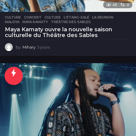
45
0
CULTURE
CONCERT
,
CULTURE
,
L'ÉTANG-SALÉ
,
LA RÉUNION
,
MALOYA
,
MAYA KAMATY
,
THÉÂTRE DES SABLES
Maya Kamaty ouvre la nouvelle saison
culturelle du Théâtre des Sables
by
Mihary
3 jours
3
j
o
u
r
s