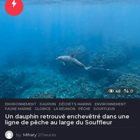
u
r
e
s
48
0
ENVIRONNEMENT
DAUPHIN
,
DÉCHETS MARINS
,
ENVIRONNEMENT
,
FAUNE MARINE
,
GLOBICE
,
LA RÉUNION
,
PÊCHE
,
SOUFFLEUR
Un dauphin retrouvé enchevêtré dans une
ligne de pêche au large du Souffleur
by
Mihary
21 heures
2