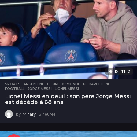
15
0
SPORTS
ARGENTINE
,
COUPE DU MONDE
,
FC BARCELONE
,
FOOTBALL
,
JORGE MESSI
,
LIONEL MESSI
Lionel Messi en deuil : son père Jorge Messi
est décédé à 68 ans
by
Mihary
18 heures
1
8
h
e