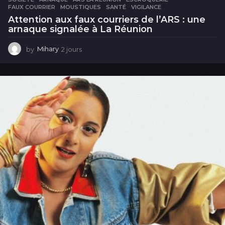
FAUX COURRIER
,
MOUSTIQUES
,
SANTÉ
,
VIGILANCE
Attention aux faux courriers de l’ARS : une
arnaque signalée à La Réunion
by
Mihary
2 jours
2
j
o
u
r
s