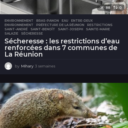
88
0
ENVIRONNEMENT
BRAS-PANON
,
EAU
,
ENTRE-DEUX
,
ENVIRONNEMENT
,
PRÉFECTURE DE LA RÉUNION
,
RESTRICTIONS
,
SAINT-ANDRÉ
,
SAINT-BENOÎT
,
SAINT-JOSEPH
,
SAINTE-MARIE
,
SALAZIE
,
SÉCHERESSE
Sécheresse : les restrictions d’eau
renforcées dans 7 communes de
La Réunion
by
Mihary
3 semaines
3
s
e
m
a
i
n
e
s