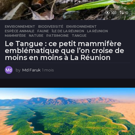
101
0
ENVIRONNEMENT
BIODIVERSITÉ
,
ENVIRONNEMENT
,
ESPÈCE ANIMALE
,
FAUNE
,
ÎLE DE LA RÉUNION
,
LA RÉUNION
,
MAMMIFÈRE
,
NATURE
,
PATRIMOINE
,
TANGUE
Le Tangue : ce petit mammifère
emblématique que l’on croise de
moins en moins à La Réunion
by
Md Faruk
1 mois
1
m
o
i
s