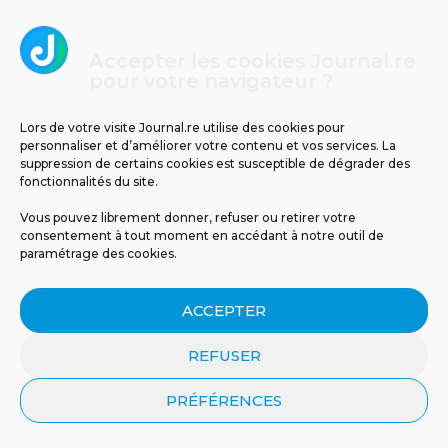
Accepter les cookies Journal.re
pour votre navigateur ?
Les tunnels de lave de La Réunion : un
voyage au cœur de la terre
Lors de votre visite Journal.re utilise des cookies pour
personnaliser et d’améliorer votre contenu et vos services. La
suppression de certains cookies est susceptible de dégrader des
2
fonctionnalités du site.
Vous pouvez librement donner, refuser ou retirer votre
consentement à tout moment en accédant à notre outil de
paramétrage des cookies.
ACCEPTER
REFUSER
Un espoir inattendu venu de la nature : en
Australie, le venin d’abeille a détruit un
PRÉFÉRENCES
cancer du sein agressif en une heure
seulement.