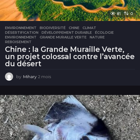
81
0
ENVIRONNEMENT
BIODIVERSITÉ
,
CHINE
,
CLIMAT
,
DÉSERTIFICATION
,
DÉVELOPPEMENT DURABLE
,
ÉCOLOGIE
,
ENVIRONNEMENT
,
GRANDE MURAILLE VERTE
,
NATURE
,
REBOISEMENT
Chine : la Grande Muraille Verte,
un projet colossal contre l’avancée
du désert
by
Mihary
2 mois
2
m
o
i
s