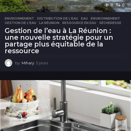
11
0
ENVIRONNEMENT
DISTRIBUTION DE L'EAU
,
EAU
,
ENVIRONNEMENT
,
GESTION DE L'EAU
,
LA RÉUNION
,
RESSOURCE EN EAU
,
SÉCHERESSE
Gestion de l’eau à La Réunion :
une nouvelle stratégie pour un
partage plus équitable de la
ressource
by
Mihary
3 jours
3
j
o
u
r
s