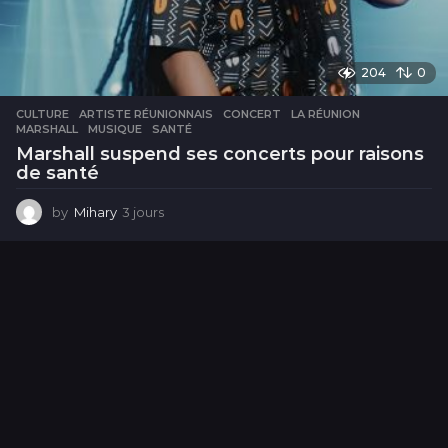
204
0
CULTURE
ARTISTE RÉUNIONNAIS
,
CONCERT
,
LA RÉUNION
,
MARSHALL
,
MUSIQUE
,
SANTÉ
Marshall suspend ses concerts pour raisons
de santé
by
Mihary
3 jours
3
j
o
u
r
s