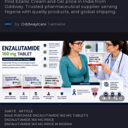
Find Ezanic Cream and Gel price in India from
Oddway. Trusted pharmaceutical supplier serving
Nigeria with quality products, and global shipping.
by
OddwayIcare
1 semaine
1
s
e
m
a
i
n
e
9
0
SANTÉ
ARTICLE
,
BULK PURCHASE ENZALUTAMIDE 160 MG TABLETS
,
ENZALUTAMIDE 160 MG PRICE
,
ENZALUTAMIDE 160 MG PRICE IN NIGERIA