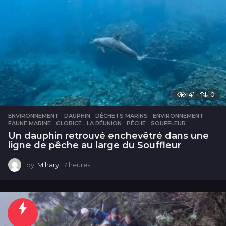
41
0
ENVIRONNEMENT
DAUPHIN
,
DÉCHETS MARINS
,
ENVIRONNEMENT
,
FAUNE MARINE
,
GLOBICE
,
LA RÉUNION
,
PÊCHE
,
SOUFFLEUR
Un dauphin retrouvé enchevêtré dans une
ligne de pêche au large du Souffleur
by
Mihary
17 heures
1
7
h
e
u
r
e