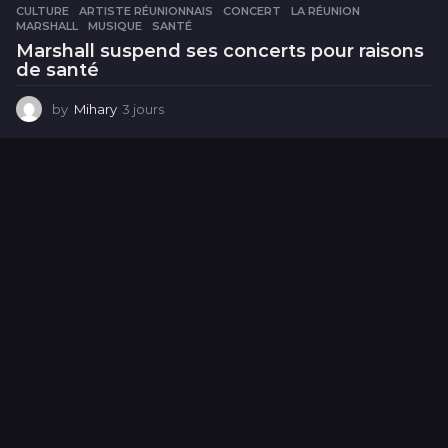
CULTURE
ARTISTE RÉUNIONNAIS
,
CONCERT
,
LA RÉUNION
,
MARSHALL
,
MUSIQUE
,
SANTÉ
Marshall suspend ses concerts pour raisons
de santé
by
Mihary
3 jours
3
j
o
u
r
s