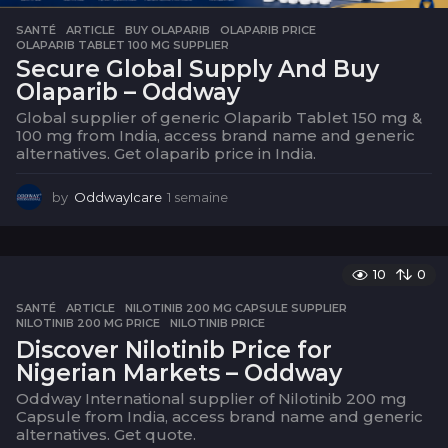
SANTÉ
ARTICLE
,
BUY OLAPARIB
,
OLAPARIB PRICE
,
OLAPARIB TABLET 100 MG SUPPLIER
Secure Global Supply And Buy
Olaparib – Oddway
Global supplier of generic Olaparib Tablet 150 mg &
100 mg from India, access brand name and generic
alternatives. Get olaparib price in India.
by
OddwayIcare
1 semaine
1
s
e
m
a
10
0
i
SANTÉ
ARTICLE
,
NILOTINIB 200 MG CAPSULE SUPPLIER
,
n
NILOTINIB 200 MG PRICE
,
NILOTINIB PRICE
e
Discover Nilotinib Price for
Nigerian Markets – Oddway
Oddway International supplier of Nilotinib 200 mg
Capsule from India, access brand name and generic
alternatives. Get quote.