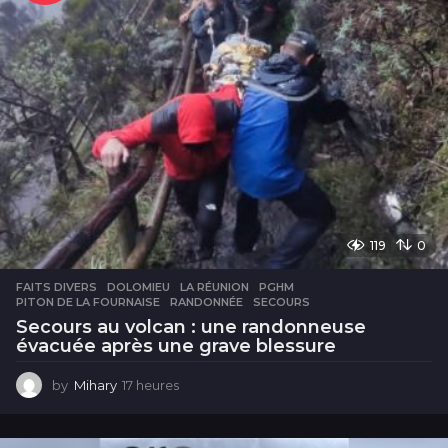
s
119
0
FAITS DIVERS
DOLOMIEU
,
LA RÉUNION
,
PGHM
,
PITON DE LA FOURNAISE
,
RANDONNÉE
,
SECOURS
Secours au volcan : une randonneuse
évacuée après une grave blessure
by
Mihary
17 heures
1
7
h
e