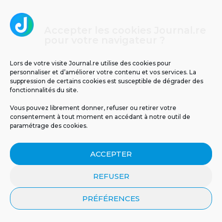
5
Accepter les cookies Journal.re
pour votre navigateur ?
Lors de votre visite Journal.re utilise des cookies pour
personnaliser et d’améliorer votre contenu et vos services. La
suppression de certains cookies est susceptible de dégrader des
fonctionnalités du site.
Vous pouvez librement donner, refuser ou retirer votre
consentement à tout moment en accédant à notre outil de
Il y a 63 ans, le cyclone Jenny frappait La
paramétrage des cookies.
Réunion : retour sur un drame
météorologique
ACCEPTER
REFUSER
PRÉFÉRENCES