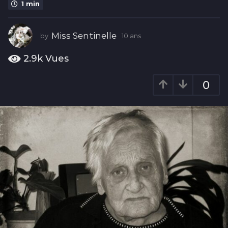
1 min
s
1
0
Miss Sentinelle
by
10 ans
1
a
0
n
a
2.9k
Vues
n
s
s
0