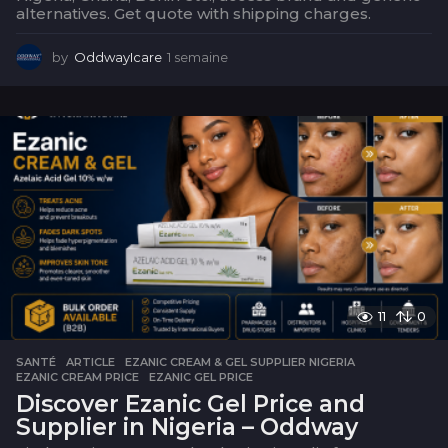
alternatives. Get quote with shipping charges.
by
OddwayIcare
1 semaine
1
s
e
m
a
i
n
e
11
0
SANTÉ
ARTICLE
,
EZANIC CREAM & GEL SUPPLIER NIGERIA
,
EZANIC CREAM PRICE
,
EZANIC GEL PRICE
Discover Ezanic Gel Price and
Supplier in Nigeria – Oddway