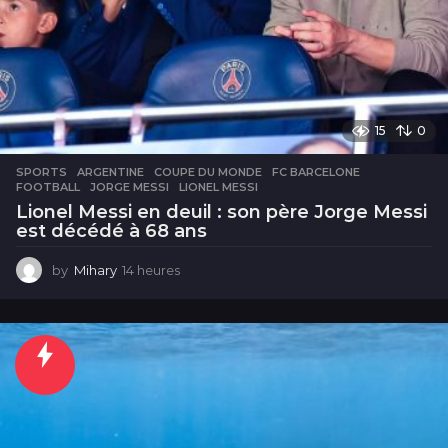
15
0
SPORTS
ARGENTINE
,
COUPE DU MONDE
,
FC BARCELONE
,
FOOTBALL
,
JORGE MESSI
,
LIONEL MESSI
Lionel Messi en deuil : son père Jorge Messi
est décédé à 68 ans
by
Mihary
14 heures
1
4
h
e
u
r
e
s