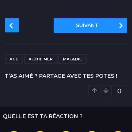
P
SUIVANT
o
s
t
P
,
,
a
AGE
ALZHEIMER
MALADIE
g
i
T’AS AIMÉ ? PARTAGE AVEC TES POTES !
n
a
0
t
i
o
QUELLE EST TA RÉACTION ?
n