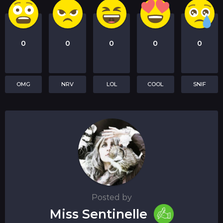
0
0
0
0
0
OMG
NRV
LOL
COOL
SNIF
Posted by
Miss Sentinelle