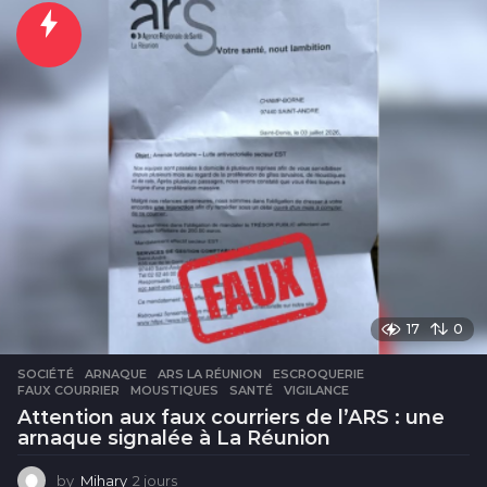
u
r
e
s
17
0
SOCIÉTÉ
ARNAQUE
,
ARS LA RÉUNION
,
ESCROQUERIE
,
FAUX COURRIER
,
MOUSTIQUES
,
SANTÉ
,
VIGILANCE
Attention aux faux courriers de l’ARS : une
arnaque signalée à La Réunion
by
Mihary
2 jours
2