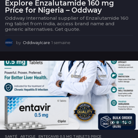
Explore Enzalutamide 160 mg
Price for Nigeria – Oddway
Oddway International supplier of Enzalutamide 160
mg tablet from India, access brand name and
generic alternatives. Get quote.
by
OddwayIcare
1 semaine
1
s
e
m
a
i
n
e
8
0
SANTÉ
ARTICLE
,
ENTECAVIR 0.5 MG TABLETS PRICE
,