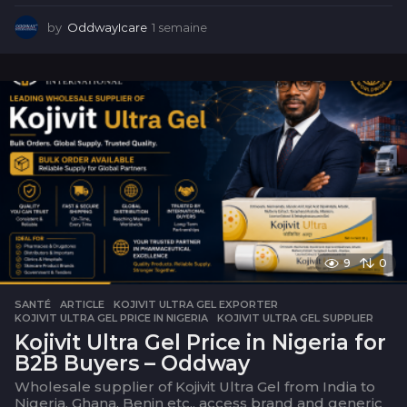
by
OddwayIcare
1 semaine
1
s
e
m
a
i
n
e
9
0
SANTÉ
ARTICLE
,
KOJIVIT ULTRA GEL EXPORTER
,
KOJIVIT ULTRA GEL PRICE IN NIGERIA
,
KOJIVIT ULTRA GEL SUPPLIER
Kojivit Ultra Gel Price in Nigeria for
B2B Buyers – Oddway
Wholesale supplier of Kojivit Ultra Gel from India to
Nigeria, Ghana, Benin etc., access brand and generic