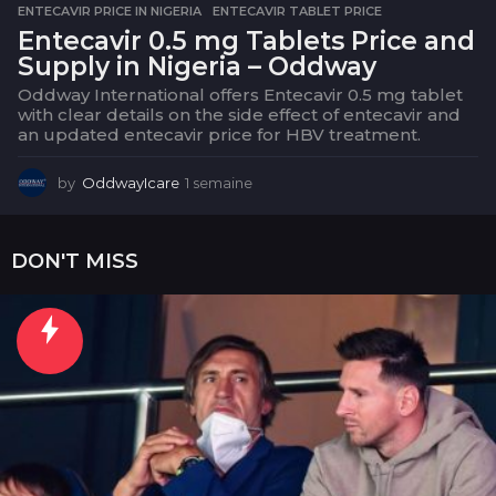
ENTECAVIR PRICE IN NIGERIA
,
ENTECAVIR TABLET PRICE
Entecavir 0.5 mg Tablets Price and
Supply in Nigeria – Oddway
Oddway International offers Entecavir 0.5 mg tablet
with clear details on the side effect of entecavir and
an updated entecavir price for HBV treatment.
by
OddwayIcare
1 semaine
1
s
e
m
DON'T MISS
a
i
n
e