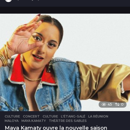
j
o
u
r
s
45
0
CULTURE
CONCERT
,
CULTURE
,
L'ÉTANG-SALÉ
,
LA RÉUNION
,
MALOYA
,
MAYA KAMATY
,
THÉÂTRE DES SABLES
Maya Kamaty ouvre la nouvelle saison