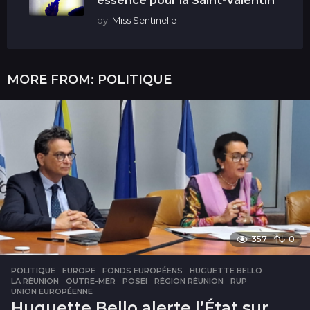
essence pour la Saint-Valentin
by
Miss Sentinelle
MORE FROM:
POLITIQUE
357
0
POLITIQUE
EUROPE
,
FONDS EUROPÉENS
,
HUGUETTE BELLO
,
LA RÉUNION
,
OUTRE-MER
,
POSEI
,
RÉGION RÉUNION
,
RUP
,
UNION EUROPÉENNE
Huguette Bello alerte l’État sur