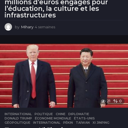
millions d’euros engagés pour
l’éducation, la culture et les
infrastructures
by
Mihary
4 semaines
4
s
e
m
a
i
n
e
s
21
0
INTERNATIONAL
,
POLITIQUE
CHINE
,
DIPLOMATIE
,
DONALD TRUMP
,
ÉCONOMIE MONDIALE
,
ÉTATS-UNIS
,
GÉOPOLITIQUE
,
INTERNATIONAL
,
PÉKIN
,
TAÏWAN
,
XI JINPING