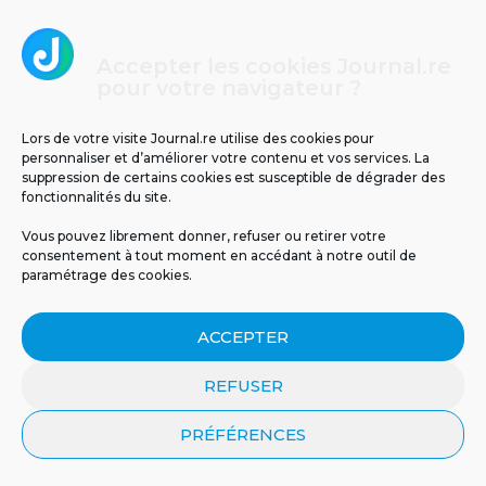
Accepter les cookies Journal.re
pour votre navigateur ?
Les tunnels de lave de La Réunion : un
voyage au cœur de la terre
Lors de votre visite Journal.re utilise des cookies pour
personnaliser et d’améliorer votre contenu et vos services. La
2
suppression de certains cookies est susceptible de dégrader des
fonctionnalités du site.
Vous pouvez librement donner, refuser ou retirer votre
consentement à tout moment en accédant à notre outil de
paramétrage des cookies.
ACCEPTER
REFUSER
Un espoir inattendu venu de la nature : en
Australie, le venin d’abeille a détruit un
PRÉFÉRENCES
cancer du sein agressif en une heure
seulement.