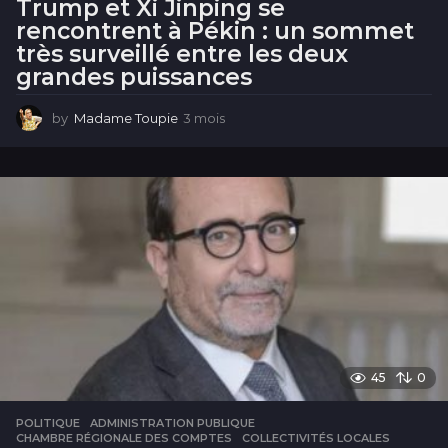
Trump et Xi Jinping se
rencontrent à Pékin : un sommet
très surveillé entre les deux
grandes puissances
by
Madame Toupie
3 mois
3
m
o
i
s
45
0
POLITIQUE
ADMINISTRATION PUBLIQUE
,
CHAMBRE RÉGIONALE DES COMPTES
,
COLLECTIVITÉS LOCALES
,