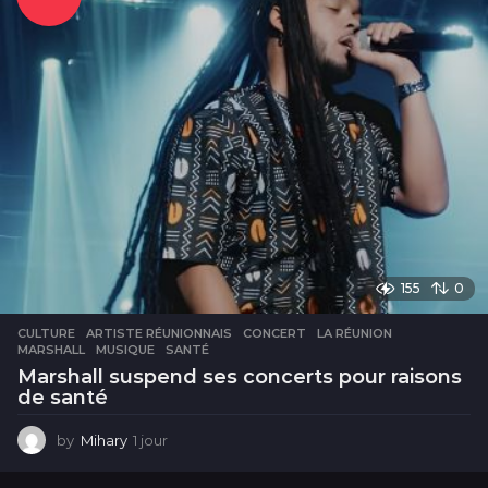
155
0
CULTURE
ARTISTE RÉUNIONNAIS
,
CONCERT
,
LA RÉUNION
,
MARSHALL
,
MUSIQUE
,
SANTÉ
Marshall suspend ses concerts pour raisons
de santé
by
Mihary
1 jour
1
j
o