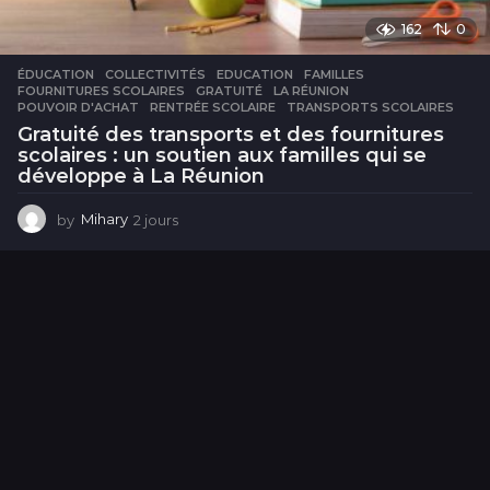
162
0
ÉDUCATION
COLLECTIVITÉS
,
EDUCATION
,
FAMILLES
,
FOURNITURES SCOLAIRES
,
GRATUITÉ
,
LA RÉUNION
,
POUVOIR D'ACHAT
,
RENTRÉE SCOLAIRE
,
TRANSPORTS SCOLAIRES
Gratuité des transports et des fournitures
scolaires : un soutien aux familles qui se
développe à La Réunion
by
Mihary
2 jours
2
j
o
u
r
s