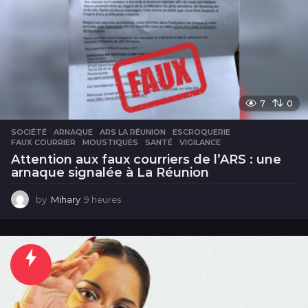
7
0
SOCIÉTÉ
ARNAQUE
,
ARS LA RÉUNION
,
ESCROQUERIE
,
FAUX COURRIER
,
MOUSTIQUES
,
SANTÉ
,
VIGILANCE
Attention aux faux courriers de l’ARS : une
arnaque signalée à La Réunion
by
Mihary
9 heures
9
h
e
u
r
e
s