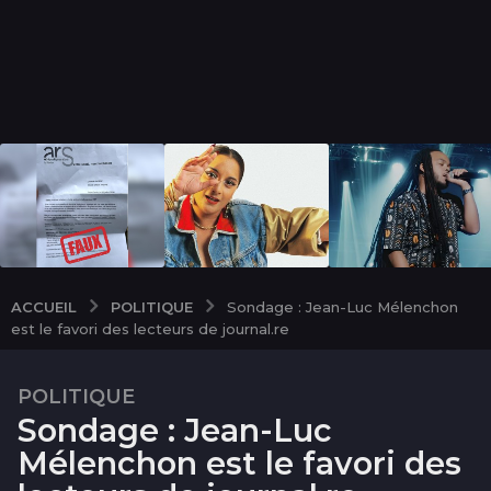
POLITIQUE
ACCUEIL
Sondage : Jean-Luc Mélenchon
est le favori des lecteurs de journal.re
POLITIQUE
9
Sondage : Jean-Luc
a
n
Mélenchon est le favori des
s