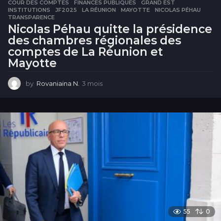
COUR DES COMPTES
,
FINANCES PUBLIQUES
,
GRAND EST
,
INSTITUTIONS
,
JF2025
,
LA RÉUNION
,
MAYOTTE
,
NICOLAS PÉHAU
,
TRANSPARENCE
Nicolas Péhau quitte la présidence
des chambres régionales des
comptes de La Réunion et
Mayotte
by
Rovaniaina N.
3 mois
3
m
o
i
s
55
0