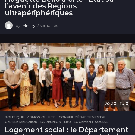
l’avenir des Régions
ultrapériphériques
by
Mihary
2 semaines
2
s
e
m
a
i
n
e
s
30
0
POLITIQUE
ARMOS OI
,
BTP
,
CONSEIL DÉPARTEMENTAL
,
CYRILLE MELCHIOR
,
LA RÉUNION
,
LBU
,
LOGEMENT SOCIAL
Logement social : le Département