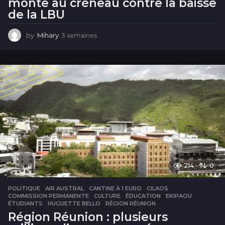
monte au créneau contre la baisse
de la LBU
by
Mihary
3 semaines
3
s
e
m
a
i
n
e
s
214
0
POLITIQUE
AIR AUSTRAL
,
CANTINE À 1 EURO
,
CILAOS
,
COMMISSION PERMANENTE
,
CULTURE
,
ÉDUCATION
,
EKIPAOU
,
ÉTUDIANTS
,
HUGUETTE BELLO
,
RÉGION RÉUNION
Région Réunion : plusieurs