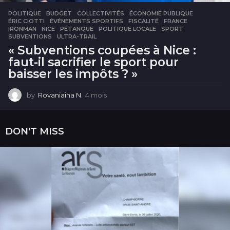
POLITIQUE
BUDGET
,
COLLECTIVITÉS
,
ÉCONOMIE PUBLIQUE
,
ÉRIC CIOTTI
,
ÉVÉNEMENTS SPORTIFS
,
FISCALITÉ
,
FRANCE
,
IRONMAN
,
NICE
,
PÉTANQUE
,
POLITIQUE LOCALE
,
SPORT
,
SUBVENTIONS
,
ULTRA-TRAIL
« Subventions coupées à Nice :
faut-il sacrifier le sport pour
baisser les impôts ? »
by
Rovaniaina N.
4 mois
4
m
o
i
DON'T MISS
s