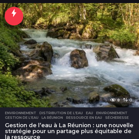
u
r
8
0
ENVIRONNEMENT
DISTRIBUTION DE L'EAU
,
EAU
,
ENVIRONNEMENT
,
GESTION DE L'EAU
,
LA RÉUNION
,
RESSOURCE EN EAU
,
SÉCHERESSE
Gestion de l’eau à La Réunion : une nouvelle
stratégie pour un partage plus équitable de
la ressource