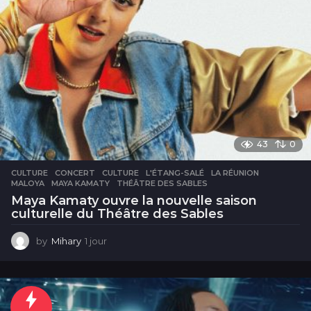
43
0
CULTURE
CONCERT
,
CULTURE
,
L'ÉTANG-SALÉ
,
LA RÉUNION
,
MALOYA
,
MAYA KAMATY
,
THÉÂTRE DES SABLES
Maya Kamaty ouvre la nouvelle saison
culturelle du Théâtre des Sables
by
Mihary
1 jour
1
j
o
u
r