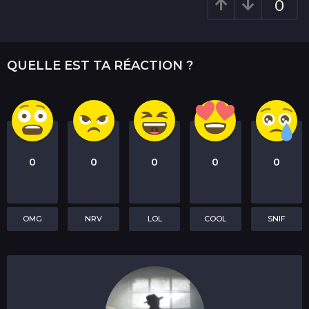
o
0
n
QUELLE EST TA RÉACTION ?
0
0
0
0
0
OMG
NRV
LOL
COOL
SNIF