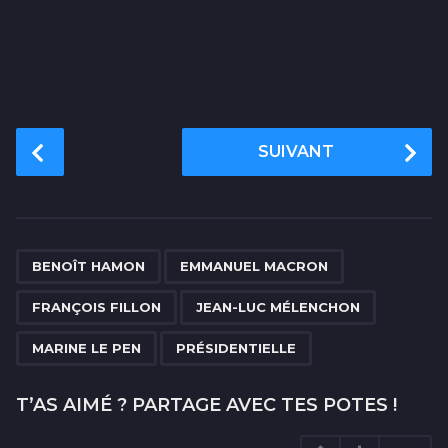
P
SUIVANT
o
s
t
P
,
,
,
,
,
a
BENOÎT HAMON
EMMANUEL MACRON
g
FRANÇOIS FILLON
JEAN-LUC MÉLENCHON
i
n
MARINE LE PEN
PRÉSIDENTIELLE
a
t
T’AS AIMÉ ? PARTAGE AVEC TES POTES !
i