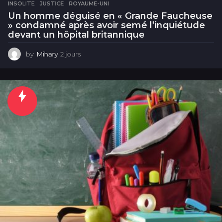
INSOLITE
,
JUSTICE
,
ROYAUME-UNI
Un homme déguisé en « Grande Faucheuse
» condamné après avoir semé l’inquiétude
devant un hôpital britannique
by
Mihary
2 jours
2
j
o
u
r
s