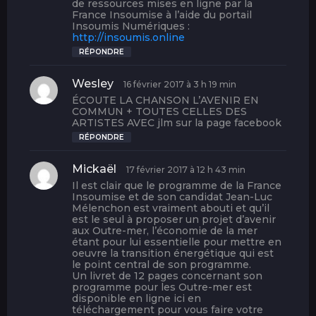
t
de ressources mises en ligne par la
France Insoumise à l’aide du portail
Insoumis Numériques :
:
http://insoumis.online
RÉPONDRE
Wesley
d
16 février 2017 à 3 h 19 min
i
ÉCOUTE LA CHANSON L’AVENIR EN
t
COMMUN + TOUTES CELLES DES
ARTISTES AVEC jlm sur la page facebook
:
RÉPONDRE
Mickaël
d
17 février 2017 à 12 h 43 min
i
Il est clair que le programme de la France
t
Insoumise et de son candidat Jean-Luc
Mélenchon est vraiment abouti et qu’il
est le seul à proposer un projet d’avenir
:
aux Outre-mer, l’économie de la mer
étant pour lui essentielle pour mettre en
oeuvre la transition énergétique qui est
le point central de son programme.
Un livret de 12 pages concernant son
programme pour les Outre-mer est
disponible en ligne ici en
téléchargement pour vous faire votre