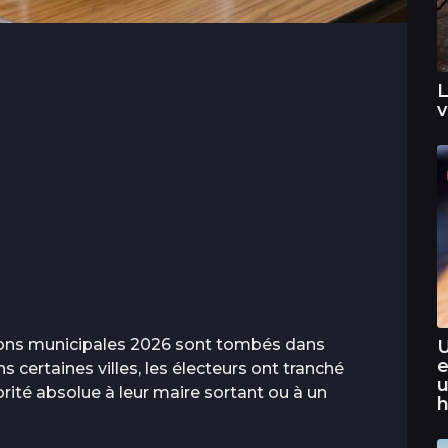
L
v
tions municipales 2026 sont tombés dans
U
e
certaines villes, les électeurs ont tranché
u
ité absolue à leur maire sortant ou à un
h