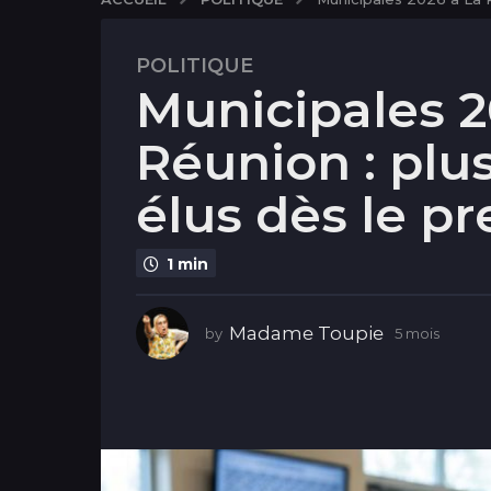
POLITIQUE
5
Municipales 2
m
o
Réunion : plu
i
s
élus dès le p
5
m
o
1 min
i
s
Madame Toupie
by
5 mois
5
m
o
i
s