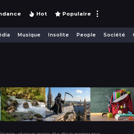
ndance
Hot
Populaire
édia
Musique
Insolite
People
Société
éunion : plusieurs maires élus dès le premier tour