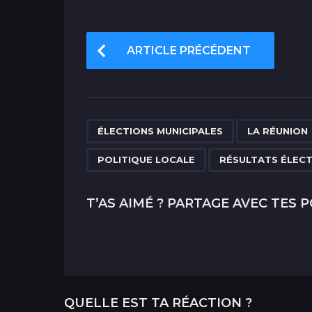
P
ARTICLE PRÉCÉDENT
o
s
t
P
,
ÉLECTIONS MUNICIPALES
LA RÉUNION
a
POLITIQUE LOCALE
RÉSULTATS ÉLEC
g
i
T’AS AIMÉ ? PARTAGE AVEC TES P
n
a
t
i
QUELLE EST TA RÉACTION ?
o