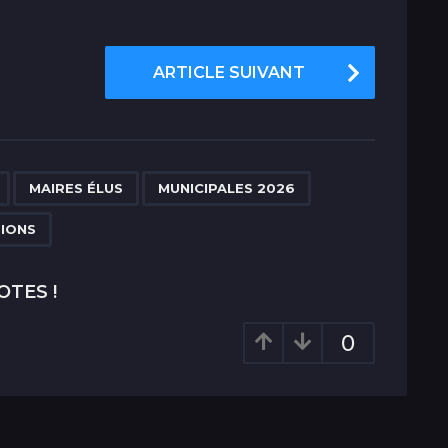
ARTICLE SUIVANT
,
,
,
,
MAIRES ÉLUS
MUNICIPALES 2026
TIONS
OTES !
0