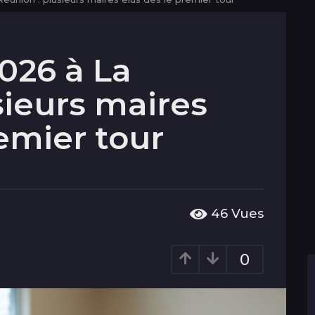
026 à La
sieurs maires
remier tour
46
Vues
0