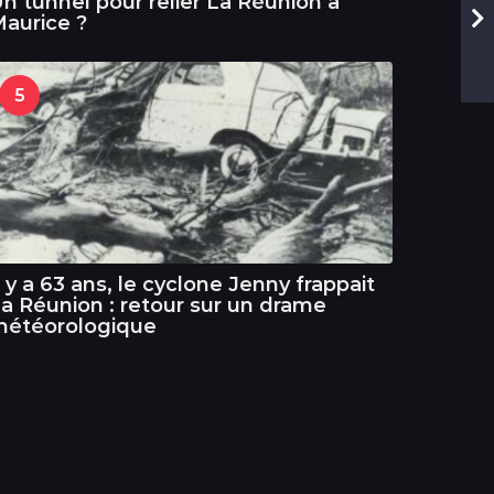
n tunnel pour relier La Réunion à
aurice ?
5
l y a 63 ans, le cyclone Jenny frappait
a Réunion : retour sur un drame
météorologique