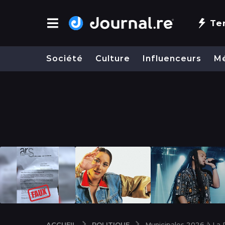
Te
Société
Culture
Influenceurs
M
POLITIQUE
ACCUEIL
Municipales 2026 à La R