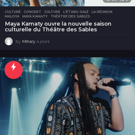
CULTURE
CONCERT
,
CULTURE
,
L'ÉTANG-SALÉ
,
LA RÉUNION
,
MALOYA
,
MAYA KAMATY
,
THÉÂTRE DES SABLES
Maya Kamaty ouvre la nouvelle saison
culturelle du Théâtre des Sables
by
Mihary
4 jours
4
j
o
u
r
s