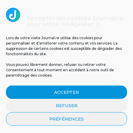
Accepter les cookies Journal.re
pour votre navigateur ?
Lors de votre visite Journal.re utilise des cookies pour
personnaliser et d’améliorer votre contenu et vos services. La
suppression de certains cookies est susceptible de dégrader des
fonctionnalités du site.
Vous pouvez librement donner, refuser ou retirer votre
consentement à tout moment en accédant à notre outil de
paramétrage des cookies.
Un espoir inattendu venu
Un cas d’infection invasive
de la nature :...
à méningocoque chez un...
ACCEPTER
REFUSER
PRÉFÉRENCES