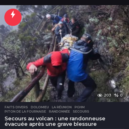
o
u
r
s
203
0
FAITS DIVERS
DOLOMIEU
,
LA RÉUNION
,
PGHM
,
PITON DE LA FOURNAISE
,
RANDONNÉE
,
SECOURS
Secours au volcan : une randonneuse
évacuée après une grave blessure