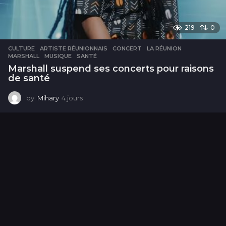
219
0
CULTURE
ARTISTE RÉUNIONNAIS
,
CONCERT
,
LA RÉUNION
,
MARSHALL
,
MUSIQUE
,
SANTÉ
Marshall suspend ses concerts pour raisons
de santé
by
Mihary
4 jours
4
j
o
u
r
s