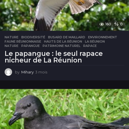
160
0
NATURE
BIODIVERSITÉ
,
BUSARD DE MAILLARD
,
ENVIRONNEMENT
,
FAUNE RÉUNIONNAISE
,
HAUTS DE LA RÉUNION
,
LA RÉUNION
,
NATURE
,
PAPANGUE
,
PATRIMOINE NATUREL
,
RAPACE
Le papangue : le seul rapace
nicheur de La Réunion
by
Mihary
3 mois
3
m
o
i
s