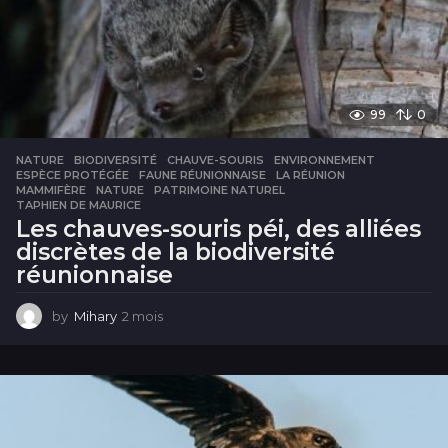
99
0
NATURE
BIODIVERSITÉ
,
CHAUVE-SOURIS
,
ENVIRONNEMENT
,
ESPÈCE PROTÉGÉE
,
FAUNE RÉUNIONNAISE
,
LA RÉUNION
,
MAMMIFÈRE
,
NATURE
,
PATRIMOINE NATUREL
,
TAPHIEN DE MAURICE
Les chauves-souris péi, des alliées
discrètes de la biodiversité
réunionnaise
by
Mihary
2 mois
2
m
o
i
s