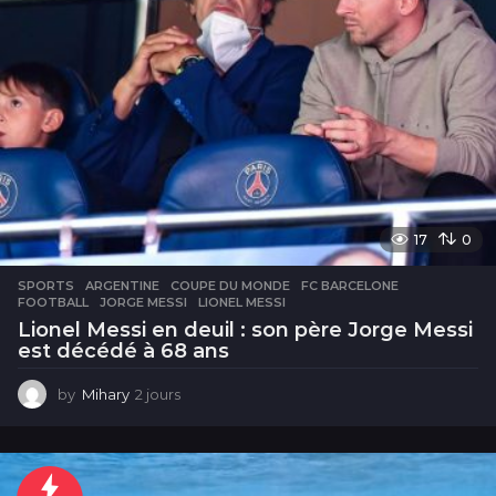
17
0
SPORTS
ARGENTINE
,
COUPE DU MONDE
,
FC BARCELONE
,
FOOTBALL
,
JORGE MESSI
,
LIONEL MESSI
Lionel Messi en deuil : son père Jorge Messi
est décédé à 68 ans
by
Mihary
2 jours
2
j
o
u
r