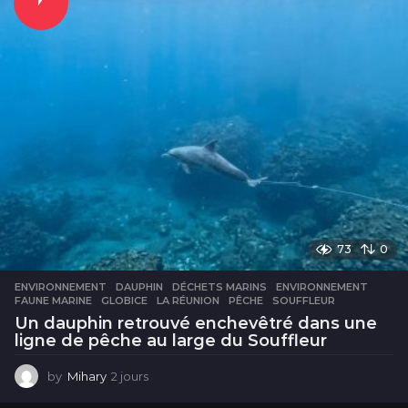
s
73
0
ENVIRONNEMENT
DAUPHIN
,
DÉCHETS MARINS
,
ENVIRONNEMENT
,
FAUNE MARINE
,
GLOBICE
,
LA RÉUNION
,
PÊCHE
,
SOUFFLEUR
Un dauphin retrouvé enchevêtré dans une
ligne de pêche au large du Souffleur
by
Mihary
2 jours
2
j