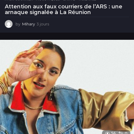
Attention aux faux courriers de l’ARS : une
arnaque signalée à La Réunion
by
Mihary
3 jours
3
j
o
u
r
s
56
0