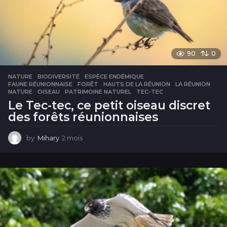
90
0
NATURE
BIODIVERSITÉ
,
ESPÈCE ENDÉMIQUE
,
FAUNE RÉUNIONNAISE
,
FORÊT
,
HAUTS DE LA RÉUNION
,
LA RÉUNION
,
NATURE
,
OISEAU
,
PATRIMOINE NATUREL
,
TEC-TEC
Le Tec-tec, ce petit oiseau discret
des forêts réunionnaises
by
Mihary
2 mois
2
m
o
i
s