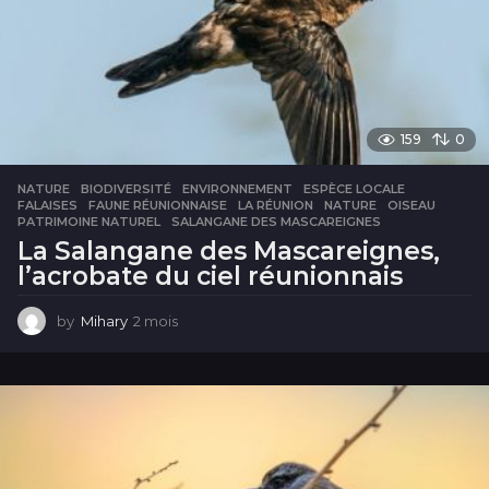
159
0
NATURE
BIODIVERSITÉ
,
ENVIRONNEMENT
,
ESPÈCE LOCALE
,
FALAISES
,
FAUNE RÉUNIONNAISE
,
LA RÉUNION
,
NATURE
,
OISEAU
,
PATRIMOINE NATUREL
,
SALANGANE DES MASCAREIGNES
La Salangane des Mascareignes,
l’acrobate du ciel réunionnais
by
Mihary
2 mois
2
m
o
i
s