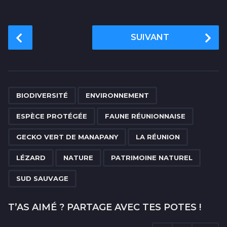
P
SUIVANT
o
s
t
P
,
,
,
,
,
,
,
,
,
a
BIODIVERSITÉ
ENVIRONNEMENT
g
ESPÈCE PROTÉGÉE
FAUNE RÉUNIONNAISE
i
n
GECKO VERT DE MANAPANY
LA RÉUNION
a
LÉZARD
NATURE
PATRIMOINE NATUREL
t
i
SUD SAUVAGE
o
n
T’AS AIMÉ ? PARTAGE AVEC TES POTES !