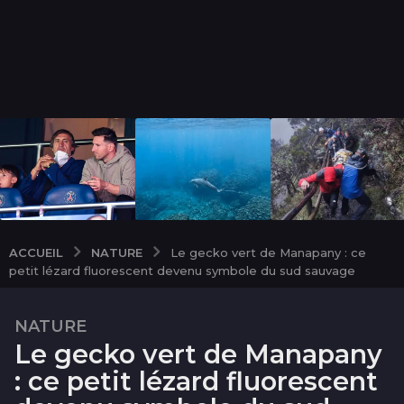
NATURE
ACCUEIL
Le gecko vert de Manapany : ce
petit lézard fluorescent devenu symbole du sud sauvage
NATURE
3
Le gecko vert de Manapany
m
o
: ce petit lézard fluorescent
i