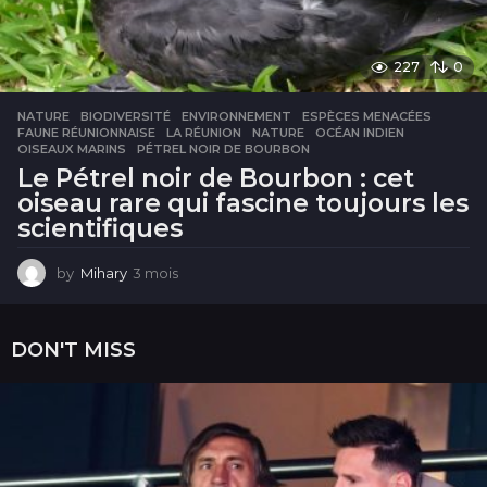
227
0
NATURE
BIODIVERSITÉ
,
ENVIRONNEMENT
,
ESPÈCES MENACÉES
,
FAUNE RÉUNIONNAISE
,
LA RÉUNION
,
NATURE
,
OCÉAN INDIEN
,
OISEAUX MARINS
,
PÉTREL NOIR DE BOURBON
Le Pétrel noir de Bourbon : cet
oiseau rare qui fascine toujours les
scientifiques
by
Mihary
3 mois
3
m
o
i
DON'T MISS
s