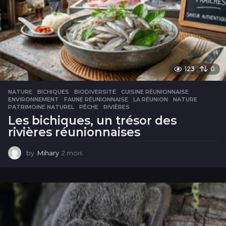
123
0
NATURE
BICHIQUES
,
BIODIVERSITÉ
,
CUISINE RÉUNIONNAISE
,
ENVIRONNEMENT
,
FAUNE RÉUNIONNAISE
,
LA RÉUNION
,
NATURE
,
PATRIMOINE NATUREL
,
PÊCHE
,
RIVIÈRES
Les bichiques, un trésor des
rivières réunionnaises
by
Mihary
2 mois
2
m
o
i
s