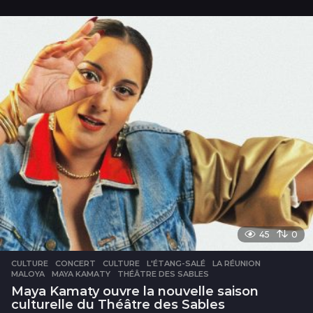
o
u
r
s
45
0
CULTURE
CONCERT
,
CULTURE
,
L'ÉTANG-SALÉ
,
LA RÉUNION
,
MALOYA
,
MAYA KAMATY
,
THÉÂTRE DES SABLES
Maya Kamaty ouvre la nouvelle saison
culturelle du Théâtre des Sables