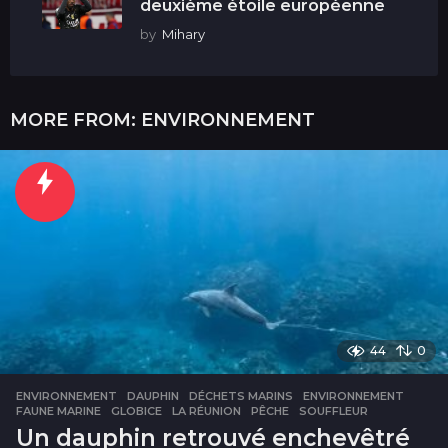
deuxième étoile européenne
by
Mihary
MORE FROM:
ENVIRONNEMENT
44
0
ENVIRONNEMENT
DAUPHIN
,
DÉCHETS MARINS
,
ENVIRONNEMENT
,
FAUNE MARINE
,
GLOBICE
,
LA RÉUNION
,
PÊCHE
,
SOUFFLEUR
Un dauphin retrouvé enchevêtré