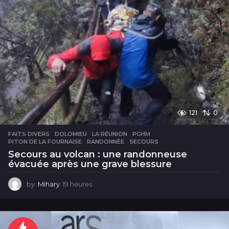
121
0
FAITS DIVERS
DOLOMIEU
,
LA RÉUNION
,
PGHM
,
PITON DE LA FOURNAISE
,
RANDONNÉE
,
SECOURS
Secours au volcan : une randonneuse
évacuée après une grave blessure
by
Mihary
19 heures
1
9
h
e
u