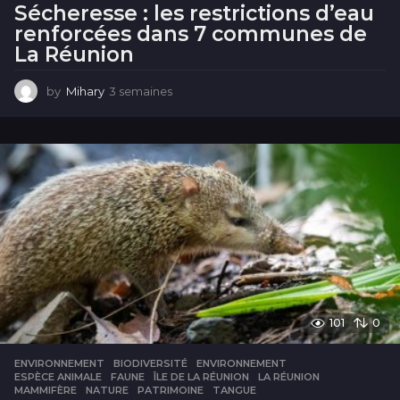
Sécheresse : les restrictions d’eau
renforcées dans 7 communes de
La Réunion
by
Mihary
3 semaines
3
s
e
m
a
i
n
e
s
101
0
ENVIRONNEMENT
BIODIVERSITÉ
,
ENVIRONNEMENT
,
ESPÈCE ANIMALE
,
FAUNE
,
ÎLE DE LA RÉUNION
,
LA RÉUNION
,
MAMMIFÈRE
,
NATURE
,
PATRIMOINE
,
TANGUE