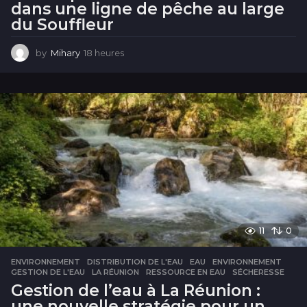
dans une ligne de pêche au large
du Souffleur
by
Mihary
18 heures
1
8
h
e
u
r
e
s
11
0
ENVIRONNEMENT
DISTRIBUTION DE L'EAU
,
EAU
,
ENVIRONNEMENT
,
GESTION DE L'EAU
,
LA RÉUNION
,
RESSOURCE EN EAU
,
SÉCHERESSE
Gestion de l’eau à La Réunion :
une nouvelle stratégie pour un