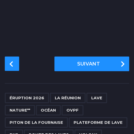
P
SUIVANT
o
s
t
P
,
,
,
,
,
,
,
,
,
,
,
a
ÉRUPTION 2026
LA RÉUNION
LAVE
g
NATURE**
OCÉAN
OVPF
i
n
PITON DE LA FOURNAISE
PLATEFORME DE LAVE
a