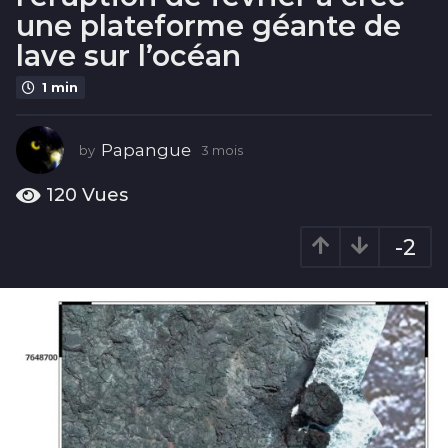
i
une plateforme géante de
s
lave sur l’océan
3
m
1 min
o
i
Papangue
s
by
3 mois
3
m
o
120
Vues
i
s
-2