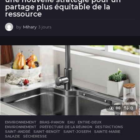
partage plus équitable de la
ressource
by
Mihary
3 jours
3
j
o
u
r
s
88
0
ENVIRONNEMENT
BRAS-PANON
,
EAU
,
ENTRE-DEUX
,
ENVIRONNEMENT
,
PRÉFECTURE DE LA RÉUNION
,
RESTRICTIONS
,
SAINT-ANDRÉ
,
SAINT-BENOÎT
,
SAINT-JOSEPH
,
SAINTE-MARIE
,
SALAZIE
,
SÉCHERESSE