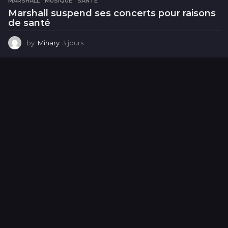
MARSHALL
,
MUSIQUE
,
SANTÉ
Marshall suspend ses concerts pour raisons
de santé
by
Mihary
3 jours
3
j
o
u
r
s