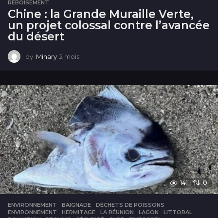
REBOISEMENT
Chine : la Grande Muraille Verte,
un projet colossal contre l’avancée
du désert
by
Mihary
2 mois
2
m
o
i
s
141
0
ENVIRONNEMENT
BAIGNADE
,
DÉCHETS DE POISSONS
,
ENVIRONNEMENT
,
HERMITAGE
,
LA RÉUNION
,
LAGON
,
LITTORAL
,