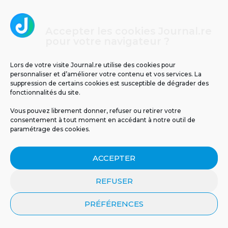
2
Accepter les cookies Journal.re
pour votre navigateur ?
Lors de votre visite Journal.re utilise des cookies pour
personnaliser et d’améliorer votre contenu et vos services. La
suppression de certains cookies est susceptible de dégrader des
fonctionnalités du site.
Vous pouvez librement donner, refuser ou retirer votre
consentement à tout moment en accédant à notre outil de
Un espoir inattendu venu de la nature : en
paramétrage des cookies.
Australie, le venin d’abeille a détruit un
cancer du sein agressif en une heure
seulement.
ACCEPTER
REFUSER
3
PRÉFÉRENCES