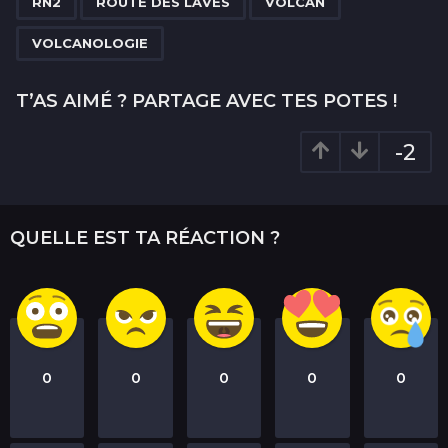
RN2
ROUTE DES LAVES
VOLCAN
t
i
VOLCANOLOGIE
o
n
T’AS AIMÉ ? PARTAGE AVEC TES POTES !
-2
QUELLE EST TA RÉACTION ?
0
0
0
0
0