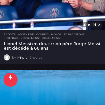
15
0
SPORTS
ARGENTINE
,
COUPE DU MONDE
,
FC BARCELONE
,
FOOTBALL
,
JORGE MESSI
,
LIONEL MESSI
Lionel Messi en deuil : son père Jorge Messi
est décédé à 68 ans
by
Mihary
15 heures
1
5
h
e
u
r
e
s