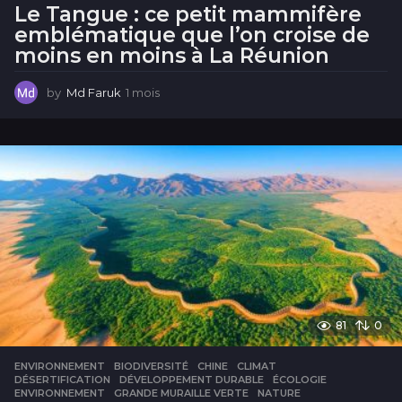
Le Tangue : ce petit mammifère
emblématique que l’on croise de
moins en moins à La Réunion
by
Md Faruk
1 mois
1
m
o
i
s
81
0
ENVIRONNEMENT
BIODIVERSITÉ
,
CHINE
,
CLIMAT
,
DÉSERTIFICATION
,
DÉVELOPPEMENT DURABLE
,
ÉCOLOGIE
,
ENVIRONNEMENT
,
GRANDE MURAILLE VERTE
,
NATURE
,