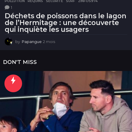
POLLUTION
,
REQUINS
,
SÉCURITÉ
,
SURF
,
ZINFOS974
1
Déchets de poissons dans le lagon
de l’Hermitage : une découverte
qui inquiète les usagers
by
Papangue
2 mois
2
m
o
i
DON'T MISS
s