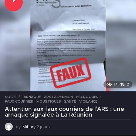
r
e
s
17
0
SOCIÉTÉ
ARNAQUE
,
ARS LA RÉUNION
,
ESCROQUERIE
,
FAUX COURRIER
,
MOUSTIQUES
,
SANTÉ
,
VIGILANCE
Attention aux faux courriers de l’ARS : une
arnaque signalée à La Réunion
by
Mihary
2 jours
2
j