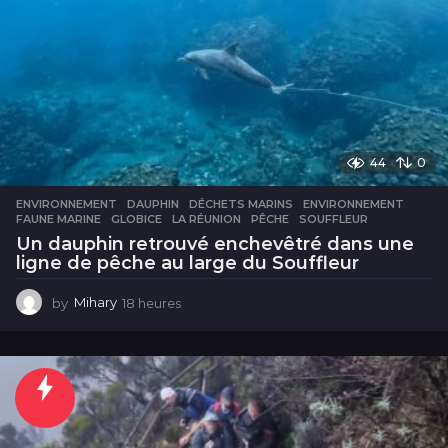
44
0
ENVIRONNEMENT
DAUPHIN
,
DÉCHETS MARINS
,
ENVIRONNEMENT
,
FAUNE MARINE
,
GLOBICE
,
LA RÉUNION
,
PÊCHE
,
SOUFFLEUR
Un dauphin retrouvé enchevêtré dans une
ligne de pêche au large du Souffleur
by
Mihary
18 heures
1
8
h
e
u
r
e
s