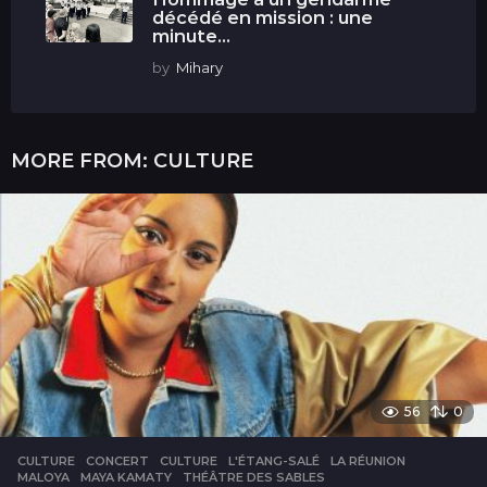
décédé en mission : une
minute...
by
Mihary
MORE FROM:
CULTURE
56
0
CULTURE
CONCERT
,
CULTURE
,
L'ÉTANG-SALÉ
,
LA RÉUNION
,
MALOYA
,
MAYA KAMATY
,
THÉÂTRE DES SABLES