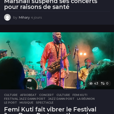
Marshall suspend ses concerts
pour raisons de santé
by
Mihary
4 jours
4
j
o
u
r
s
43
0
CULTURE
AFROBEAT
,
CONCERT
,
CULTURE
,
FEMI KUTI
,
FESTIVAL JAZZ DANN PORT
,
JAZZ DANN PORT
,
LA RÉUNION
,
LE PORT
,
MUSIQUE
,
SPECTACLE
Femi Kuti fait vibrer le Festival