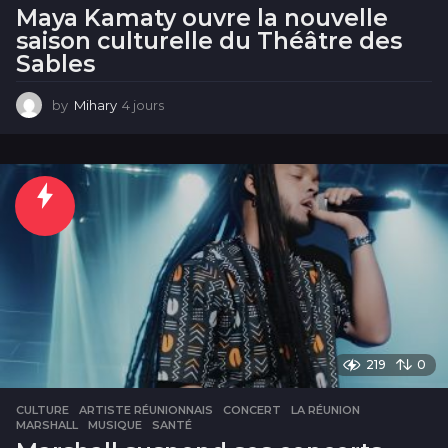
Maya Kamaty ouvre la nouvelle
saison culturelle du Théâtre des
Sables
by
Mihary
4 jours
4
j
o
u
r
s
219
0
CULTURE
ARTISTE RÉUNIONNAIS
,
CONCERT
,
LA RÉUNION
,
MARSHALL
,
MUSIQUE
,
SANTÉ