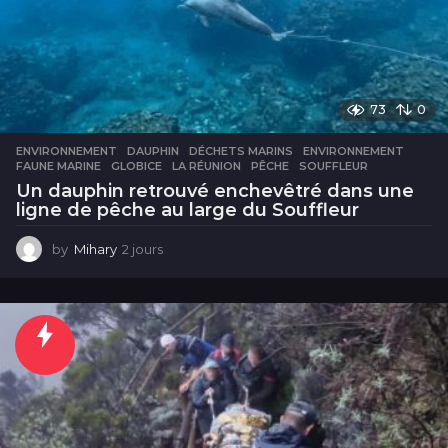
73
0
ENVIRONNEMENT
DAUPHIN
,
DÉCHETS MARINS
,
ENVIRONNEMENT
,
FAUNE MARINE
,
GLOBICE
,
LA RÉUNION
,
PÊCHE
,
SOUFFLEUR
Un dauphin retrouvé enchevêtré dans une
ligne de pêche au large du Souffleur
by
Mihary
2 jours
2
j
o
u
r
s