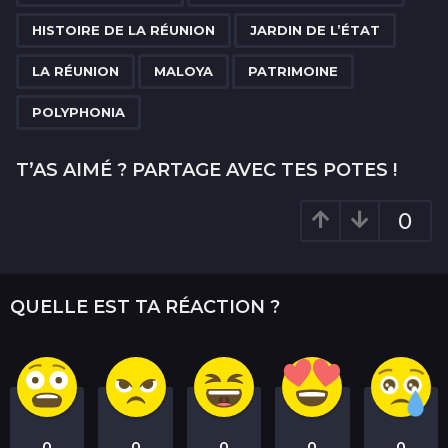
i
n
HISTOIRE DE LA RÉUNION
JARDIN DE L’ÉTAT
a
LA RÉUNION
MALOYA
PATRIMOINE
t
i
POLYPHONIA
o
n
T’AS AIMÉ ? PARTAGE AVEC TES POTES !
0
QUELLE EST TA RÉACTION ?
0
0
0
0
0