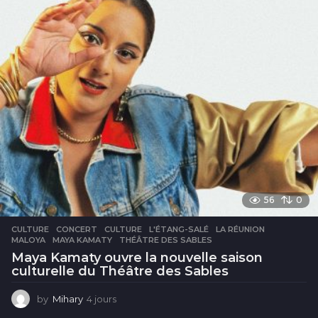
s
56
0
CULTURE
CONCERT
,
CULTURE
,
L'ÉTANG-SALÉ
,
LA RÉUNION
,
MALOYA
,
MAYA KAMATY
,
THÉÂTRE DES SABLES
Maya Kamaty ouvre la nouvelle saison
culturelle du Théâtre des Sables
by
Mihary
4 jours
4
j