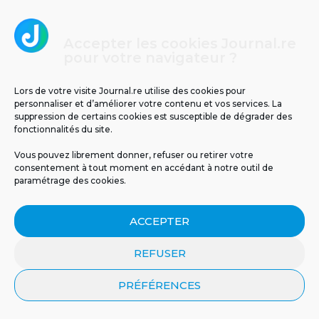
Accepter les cookies Journal.re
pour votre navigateur ?
Lors de votre visite Journal.re utilise des cookies pour
personnaliser et d’améliorer votre contenu et vos services. La
Il y a 63 ans, le cyclone Jenny frappait La
suppression de certains cookies est susceptible de dégrader des
Réunion : retour sur un drame
fonctionnalités du site.
météorologique
Vous pouvez librement donner, refuser ou retirer votre
consentement à tout moment en accédant à notre outil de
paramétrage des cookies.
ACCEPTER
REFUSER
PRÉFÉRENCES