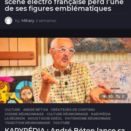
scène électro française perd l’une
de ses figures emblématiques
by
Mihary
2 semaines
2
s
e
m
a
i
n
e
s
90
0
CULTURE
ANDRÉ BÉTON
,
CRÉATEURS DE CONTENU
,
CUISINE RÉUNIONNAISE
,
CULTURE RÉUNIONNAISE
,
KARYPÉDIA
,
LA RÉUNION
,
MOUSTACHE KRÉOL
,
PATRIMOINE RÉUNIONNAIS
,
TRADITION RÉUNIONNAISE
,
YOUTUBE
KARYPÉDIA : André Béton lance sa