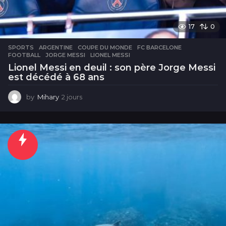
17
0
SPORTS
ARGENTINE
,
COUPE DU MONDE
,
FC BARCELONE
,
FOOTBALL
,
JORGE MESSI
,
LIONEL MESSI
Lionel Messi en deuil : son père Jorge Messi
est décédé à 68 ans
by
Mihary
2 jours
2
j
o
u
r
s