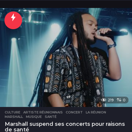
o
u
r
s
219
0
CULTURE
ARTISTE RÉUNIONNAIS
,
CONCERT
,
LA RÉUNION
,
MARSHALL
,
MUSIQUE
,
SANTÉ
Marshall suspend ses concerts pour raisons
de santé