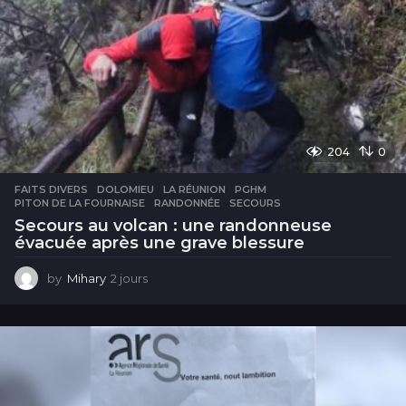
204
0
FAITS DIVERS
DOLOMIEU
,
LA RÉUNION
,
PGHM
,
PITON DE LA FOURNAISE
,
RANDONNÉE
,
SECOURS
Secours au volcan : une randonneuse
évacuée après une grave blessure
by
Mihary
2 jours
2
j
o
u
r
s