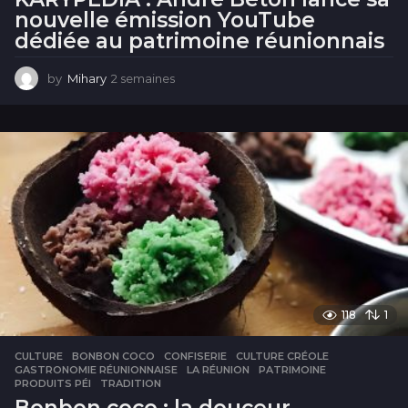
nouvelle émission YouTube
dédiée au patrimoine réunionnais
by
Mihary
2 semaines
2
s
e
m
a
i
n
e
s
118
1
CULTURE
BONBON COCO
,
CONFISERIE
,
CULTURE CRÉOLE
,
GASTRONOMIE RÉUNIONNAISE
,
LA RÉUNION
,
PATRIMOINE
,
PRODUITS PÉI
,
TRADITION