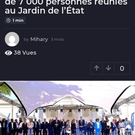
de 7 000 personnes réunies
s
au Jardin de l’État
3
m
1 min
o
i
Mihary
s
by
3 mois
3
m
o
38
Vues
i
s
0