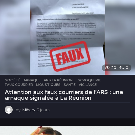
20
0
SOCIÉTÉ
ARNAQUE
,
ARS LA RÉUNION
,
ESCROQUERIE
,
FAUX COURRIER
,
MOUSTIQUES
,
SANTÉ
,
VIGILANCE
Attention aux faux courriers de l’ARS : une
arnaque signalée à La Réunion
by
Mihary
3 jours
3
j
o
u
r