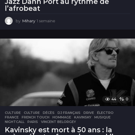
Jazz Dann Port au rythme de
l’afrobeat
by
Mihary
1 semaine
1
s
e
m
a
i
n
e
44
0
CULTURE
CULTURE
,
DÉCÈS
,
DJ FRANÇAIS
,
DRIVE
,
ÉLECTRO
,
FRANCE
,
FRENCH TOUCH
,
HOMMAGE
,
KAVINSKY
,
MUSIQUE
,
NIGHTCALL
,
PARIS
,
VINCENT BELORGEY
Kavinsky est mort à 50 ans : la