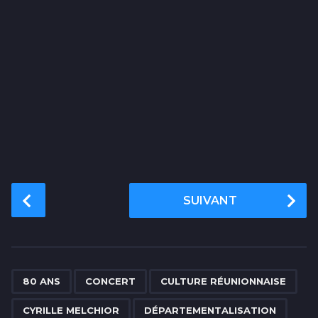
P
SUIVANT
o
s
t
P
,
,
,
,
,
,
,
,
,
,
a
80 ANS
CONCERT
CULTURE RÉUNIONNAISE
g
CYRILLE MELCHIOR
DÉPARTEMENTALISATION