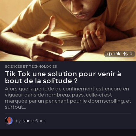
1.8k
0
SCIENCES ET TECHNOLOGIES
Tik Tok une solution pour venir à
bout de la solitude ?
Alors que la période de confinement est encore en
vigueur dans de nombreux pays, celle-ci est
marquée par un penchant pour le doomscrolling, et
surtout...
by
Nanie
6 ans
6
a
n