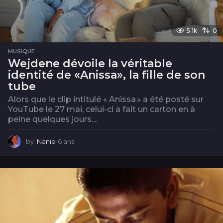
5.1k
0
MUSIQUE
Wejdene dévoile la véritable
identité de «Anissa», la fille de son
tube
Alors que le clip intitulé « Anissa » a été posté sur
YouTube le 27 mai, celui-ci a fait un carton en à
peine quelques jours....
by
Nanie
6 ans
6
a
n
s