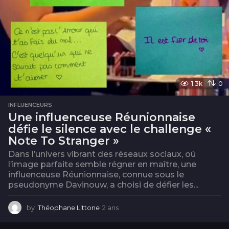
1.3k
0
INFLUENCEURS
Une influenceuse Réunionnaise
défie le silence avec le challenge «
Note To Stranger »
Dans l’univers vibrant des réseaux sociaux, où
l’image parfaite semble régner en maître, une
influenceuse Réunionnaise, connue sous le
pseudonyme Davinouw, a choisi de défier les...
by
Théophane Littone
2 ans
2
a
n