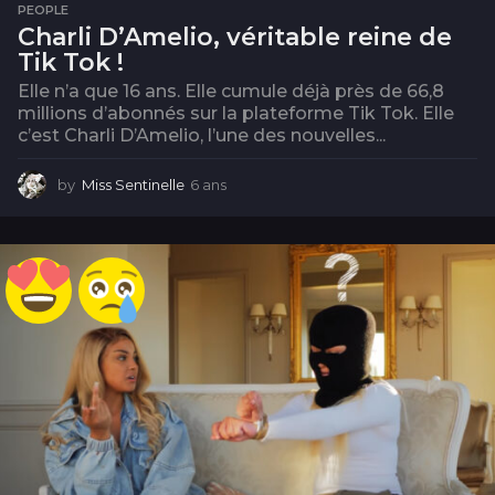
PEOPLE
Charli D’Amelio, véritable reine de
Tik Tok !
Elle n’a que 16 ans. Elle cumule déjà près de 66,8
millions d’abonnés sur la plateforme Tik Tok. Elle
c’est Charli D’Amelio, l’une des nouvelles...
by
Miss Sentinelle
6 ans
6
a
n
s