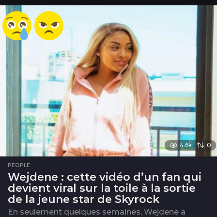
s
4.6k
0
PEOPLE
Wejdene : cette vidéo d’un fan qui
devient viral sur la toile à la sortie
de la jeune star de Skyrock
En seulement quelques semaines, Wejdene a