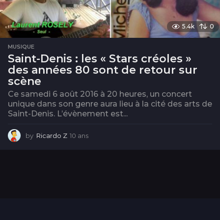
5.4k
0
MUSIQUE
Saint-Denis : les « Stars créoles »
des années 80 sont de retour sur
scène
Ce samedi 6 août 2016 à 20 heures, un concert
unique dans son genre aura lieu à la cité des arts de
Saint-Denis. L’évènement est...
by
Ricardo Z
10 ans
1
0
a
n
s