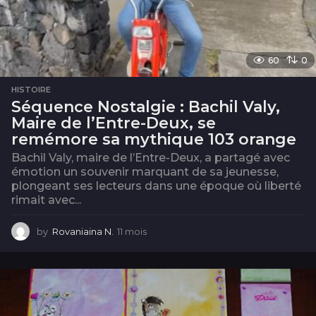
60
0
HISTOIRE
Séquence Nostalgie : Bachil Valy,
Maire de l’Entre-Deux, se
remémore sa mythique 103 orange
Bachil Valy, maire de l’Entre-Deux, a partagé avec
émotion un souvenir marquant de sa jeunesse,
plongeant ses lecteurs dans une époque où liberté
rimait avec...
by
Rovaniaina N.
11 mois
1
1
m
o
i
s