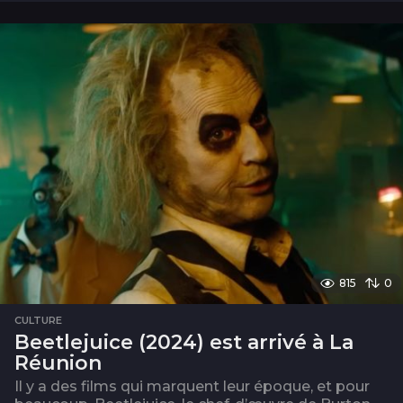
n
s
815
0
CULTURE
Beetlejuice (2024) est arrivé à La
Réunion
Il y a des films qui marquent leur époque, et pour