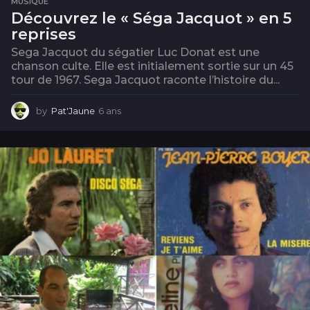
MUSIQUE
Découvrez le « Séga Jacquot » en 5
reprises
Sega Jacquot du ségatier Luc Donat est une
chanson culte. Elle est initialement sortie sur un 45
tour de 1967. Sega Jacquot raconte l’histoire du...
by
Pat'Jaune
6 ans
6
a
n
s