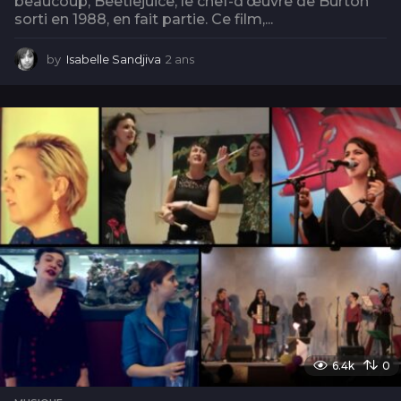
beaucoup, Beetlejuice, le chef-d’œuvre de Burton
sorti en 1988, en fait partie. Ce film,...
by
Isabelle Sandjiva
2 ans
2
a
n
s
6.4k
0