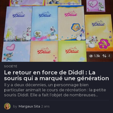
1.3k
-1
SOCIÉTÉ
Le retour en force de Diddl : La
souris qui a marqué une génération
Il y a deux décennies, un personnage bien
particulier animait le cours de récréation : la petite
souris Diddl. Elle a fait l’objet de nombreuses...
by
Margaux Sita
2 ans
2
a