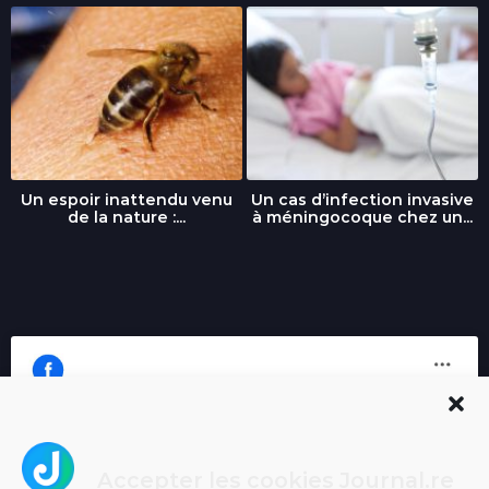
Un espoir inattendu venu
Un cas d’infection invasive
de la nature :...
à méningocoque chez un...
Accepter les cookies Journal.re