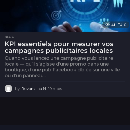
41
0
BLOG
KPI essentiels pour mesurer vos
campagnes publicitaires locales
Quand vous lancez une campagne publicitaire
locale — qu’il s’agisse d’une promo dans une
boutique, d’une pub Facebook ciblée sur une ville
ou d’un panneau...
by
Rovaniaina N.
10 mois
1
0
m
o
i
s