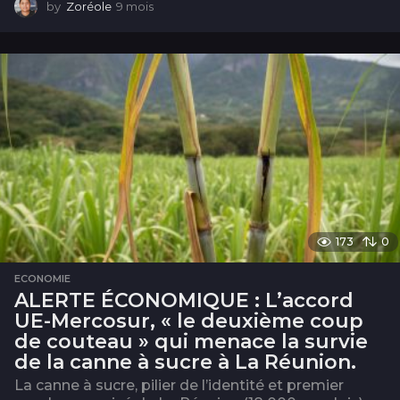
by
Zoréole
9 mois
8
m
o
i
s
173
0
ECONOMIE
ALERTE ÉCONOMIQUE : L’accord
UE-Mercosur, « le deuxième coup
de couteau » qui menace la survie
de la canne à sucre à La Réunion.
La canne à sucre, pilier de l’identité et premier