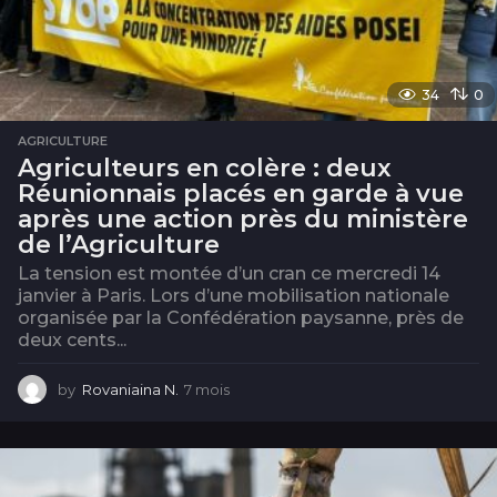
34
0
AGRICULTURE
Agriculteurs en colère : deux
Réunionnais placés en garde à vue
après une action près du ministère
de l’Agriculture
La tension est montée d’un cran ce mercredi 14
janvier à Paris. Lors d’une mobilisation nationale
organisée par la Confédération paysanne, près de
deux cents...
by
Rovaniaina N.
7 mois
7
m
o
i
s