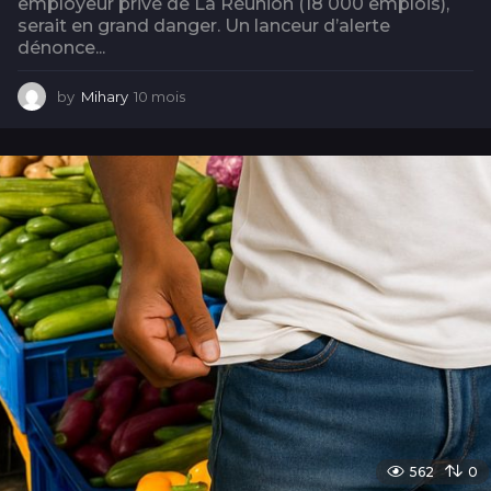
employeur privé de La Réunion (18 000 emplois),
serait en grand danger. Un lanceur d’alerte
dénonce...
by
Mihary
10 mois
1
0
m
o
i
s
562
0