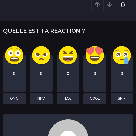
g
0
i
n
a
QUELLE EST TA RÉACTION ?
t
i
o
n
0
0
0
0
0
OMG
NRV
LOL
COOL
SNIF