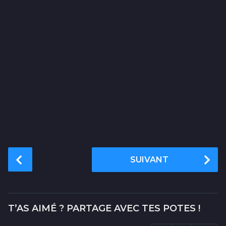
P
SUIVANT
o
s
t
P
T’AS AIMÉ ? PARTAGE AVEC TES POTES !
a