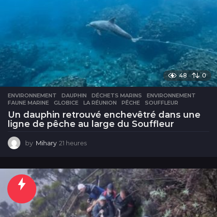
48
0
ENVIRONNEMENT
DAUPHIN
,
DÉCHETS MARINS
,
ENVIRONNEMENT
,
FAUNE MARINE
,
GLOBICE
,
LA RÉUNION
,
PÊCHE
,
SOUFFLEUR
Un dauphin retrouvé enchevêtré dans une
ligne de pêche au large du Souffleur
by
Mihary
21 heures
2
1
h
e
u
r
e
s