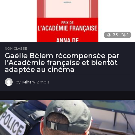
s
33
1
NON CLASSÉ
Gaëlle Bélem récompensée par
l’Académie française et bientôt
adaptée au cinéma
by
Mihary
2 mois
2
m
o
i
s