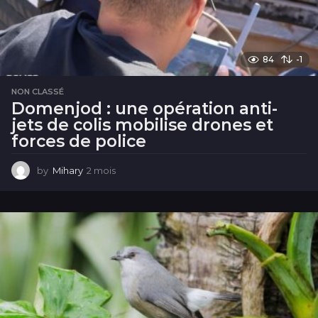
84
-1
NON CLASSÉ
Domenjod : une opération anti-
jets de colis mobilise drones et
forces de police
by
Mihary
2 mois
2
m
o
i
s