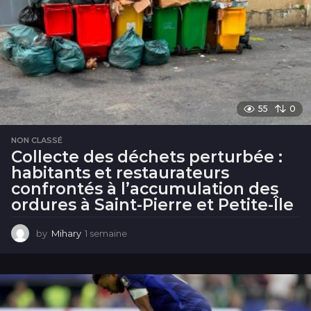
55
0
NON CLASSÉ
Collecte des déchets perturbée :
habitants et restaurateurs
confrontés à l’accumulation des
ordures à Saint-Pierre et Petite-Île
by
Mihary
1 semaine
1
s
e
m
a
i