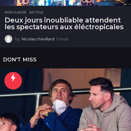
NON CLASSÉ
ARTICLE
Deux jours inoubliable attendent
les spectateurs aux éléctropicales
by
Nicolas chevillard
3 mois
3
m
o
i
DON'T MISS
s