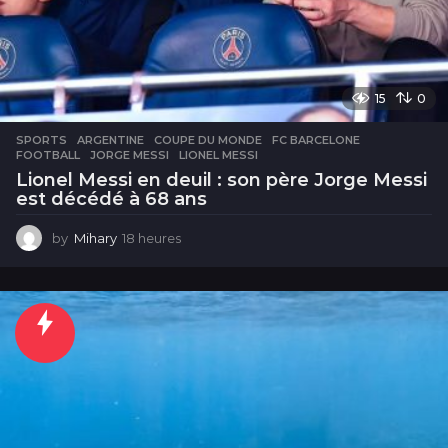
15
0
SPORTS
ARGENTINE
,
COUPE DU MONDE
,
FC BARCELONE
,
FOOTBALL
,
JORGE MESSI
,
LIONEL MESSI
Lionel Messi en deuil : son père Jorge Messi
est décédé à 68 ans
by
Mihary
18 heures
1
8
h
e
u
r
e
s