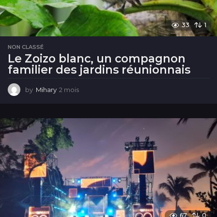
33
1
NON CLASSÉ
Le Zoizo blanc, un compagnon
familier des jardins réunionnais
by
Mihary
2 mois
2
m
o
i
s
67
0