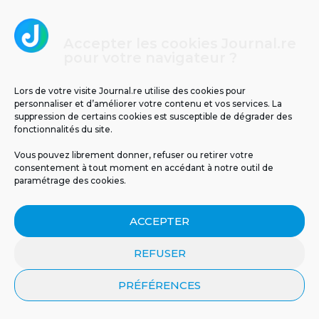
Accepter les cookies Journal.re
pour votre navigateur ?
Lors de votre visite Journal.re utilise des cookies pour
personnaliser et d’améliorer votre contenu et vos services. La
Un espoir inattendu venu
Un cas d’infection invasive
de la nature :...
à méningocoque chez un...
suppression de certains cookies est susceptible de dégrader des
fonctionnalités du site.
Vous pouvez librement donner, refuser ou retirer votre
consentement à tout moment en accédant à notre outil de
paramétrage des cookies.
ACCEPTER
REFUSER
PRÉFÉRENCES
Cliquez pour accepter les cookies
Journal.re
marketing et activer ce contenu