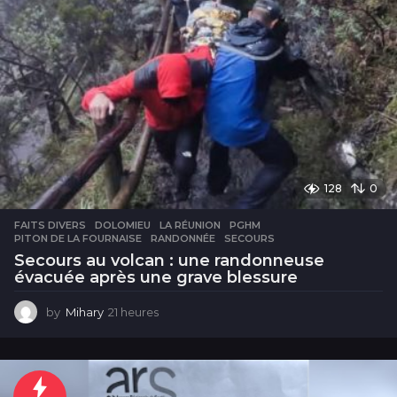
128
0
FAITS DIVERS
DOLOMIEU
,
LA RÉUNION
,
PGHM
,
PITON DE LA FOURNAISE
,
RANDONNÉE
,
SECOURS
Secours au volcan : une randonneuse
évacuée après une grave blessure
by
Mihary
21 heures
2
1
h
e
u
r