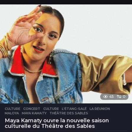
u
r
s
45
0
CULTURE
CONCERT
,
CULTURE
,
L'ÉTANG-SALÉ
,
LA RÉUNION
,
MALOYA
,
MAYA KAMATY
,
THÉÂTRE DES SABLES
Maya Kamaty ouvre la nouvelle saison
culturelle du Théâtre des Sables