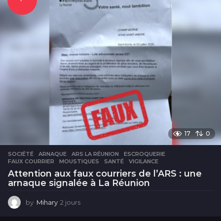
e
s
17
0
SOCIÉTÉ
ARNAQUE
,
ARS LA RÉUNION
,
ESCROQUERIE
,
FAUX COURRIER
,
MOUSTIQUES
,
SANTÉ
,
VIGILANCE
Attention aux faux courriers de l’ARS : une
arnaque signalée à La Réunion
by
Mihary
2 jours
2
j
o