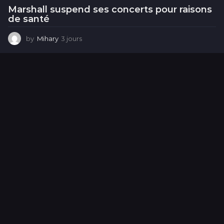
Marshall suspend ses concerts pour raisons
de santé
by
Mihary
3 jours
3
j
o
u
r
s