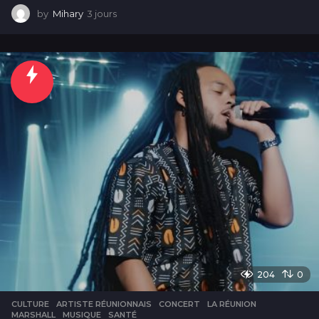
by
Mihary
3 jours
3
j
o
u
r
s
204
0
CULTURE
ARTISTE RÉUNIONNAIS
,
CONCERT
,
LA RÉUNION
,
MARSHALL
,
MUSIQUE
,
SANTÉ