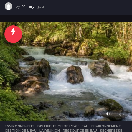
by
Mihary
1 jour
1
j
o
u
r
8
0
ENVIRONNEMENT
DISTRIBUTION DE L'EAU
,
EAU
,
ENVIRONNEMENT
,
GESTION DE L'EAU
,
LA RÉUNION
,
RESSOURCE EN EAU
,
SÉCHERESSE