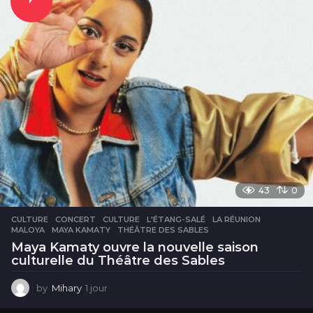
e
s
43
0
CULTURE
CONCERT
,
CULTURE
,
L'ÉTANG-SALÉ
,
LA RÉUNION
,
MALOYA
,
MAYA KAMATY
,
THÉÂTRE DES SABLES
Maya Kamaty ouvre la nouvelle saison
culturelle du Théâtre des Sables
by
Mihary
1 jour
1
j