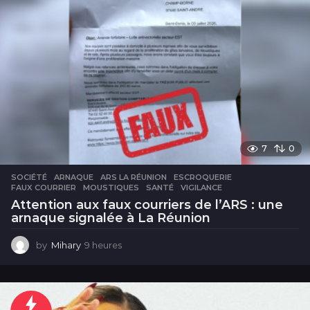
7
0
SOCIÉTÉ
ARNAQUE
,
ARS LA RÉUNION
,
ESCROQUERIE
,
FAUX COURRIER
,
MOUSTIQUES
,
SANTÉ
,
VIGILANCE
Attention aux faux courriers de l’ARS : une
arnaque signalée à La Réunion
by
Mihary
9 heures
9
h
e
u
r