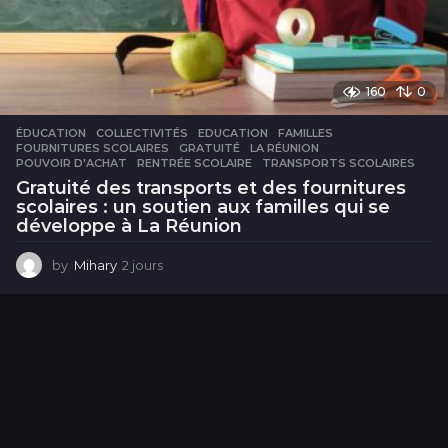
160
0
ÉDUCATION
COLLECTIVITÉS
,
EDUCATION
,
FAMILLES
,
FOURNITURES SCOLAIRES
,
GRATUITÉ
,
LA RÉUNION
,
POUVOIR D'ACHAT
,
RENTRÉE SCOLAIRE
,
TRANSPORTS SCOLAIRES
Gratuité des transports et des fournitures
scolaires : un soutien aux familles qui se
développe à La Réunion
by
Mihary
2 jours
2
j
o
u
r
s