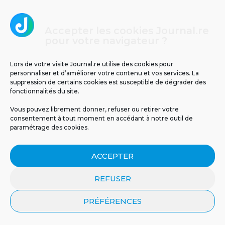
Accepter les cookies Journal.re
pour votre navigateur ?
Lors de votre visite Journal.re utilise des cookies pour
personnaliser et d’améliorer votre contenu et vos services. La
suppression de certains cookies est susceptible de dégrader des
fonctionnalités du site.
Vous pouvez librement donner, refuser ou retirer votre
consentement à tout moment en accédant à notre outil de
paramétrage des cookies.
ACCEPTER
Un espoir inattendu venu
Un cas d’infection invasive
de la nature :...
à méningocoque chez un...
REFUSER
PRÉFÉRENCES