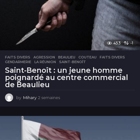
e
s
453
-1
FAITS DIVERS
AGRESSION
,
BEAULIEU
,
COUTEAU
,
FAITS DIVERS
,
GENDARMERIE
,
LA RÉUNION
,
SAINT-BENOÎT
Saint-Benoît : un jeune homme
poignardé au centre commercial
de Beaulieu
by
Mihary
2 semaines
2
s
e
m
a
i
n
e