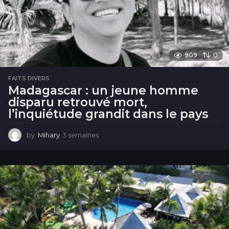
909
0
FAITS DIVERS
Madagascar : un jeune homme
disparu retrouvé mort,
l’inquiétude grandit dans le pays
by
Mihary
3 semaines
3
s
e
m
a
i
n
e
s