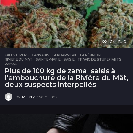
107
0
FAITS DIVERS
CANNABIS
,
GENDARMERIE
,
LA RÉUNION
,
RIVIÈRE DU MÂT
,
SAINTE-MARIE
,
SAISIE
,
TRAFIC DE STUPÉFIANTS
,
ZAMAL
Plus de 100 kg de zamal saisis à
l’embouchure de la Rivière du Mât,
deux suspects interpellés
by
Mihary
2 semaines
2
s
e
m
a
i
n