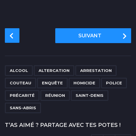
P
SUIVANT
o
s
t
P
,
,
,
,
,
,
,
,
,
,
a
ALCOOL
ALTERCATION
ARRESTATION
g
COUTEAU
ENQUÊTE
HOMICIDE
POLICE
i
n
PRÉCARITÉ
RÉUNION
SAINT-DENIS
a
SANS-ABRIS
t
i
T’AS AIMÉ ? PARTAGE AVEC TES POTES !
o
n