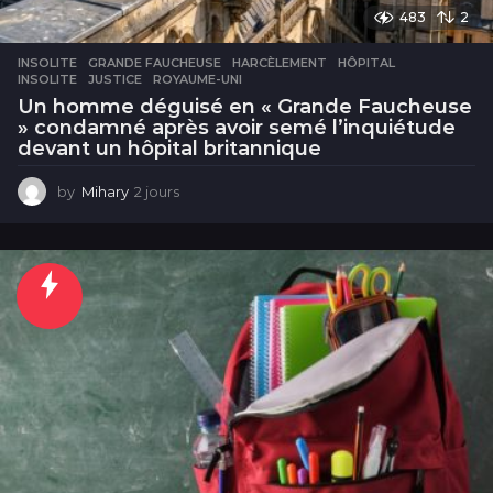
483
2
INSOLITE
GRANDE FAUCHEUSE
,
HARCÈLEMENT
,
HÔPITAL
,
INSOLITE
,
JUSTICE
,
ROYAUME-UNI
Un homme déguisé en « Grande Faucheuse
» condamné après avoir semé l’inquiétude
devant un hôpital britannique
by
Mihary
2 jours
2
j
o
u
r
s