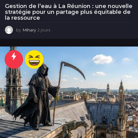
Gestion de l’eau à La Réunion : une nouvelle
stratégie pour un partage plus équitable de
la ressource
by
Mihary
2 jours
2
j
o
u
r
s