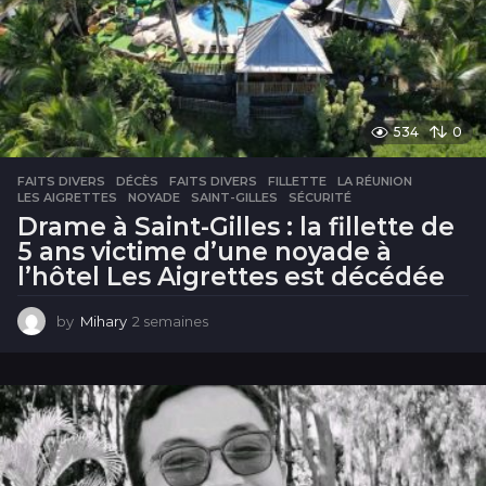
s
534
0
FAITS DIVERS
DÉCÈS
,
FAITS DIVERS
,
FILLETTE
,
LA RÉUNION
,
LES AIGRETTES
,
NOYADE
,
SAINT-GILLES
,
SÉCURITÉ
Drame à Saint-Gilles : la fillette de
5 ans victime d’une noyade à
l’hôtel Les Aigrettes est décédée
by
Mihary
2 semaines
2
s
e
m
a
i
n
e
s