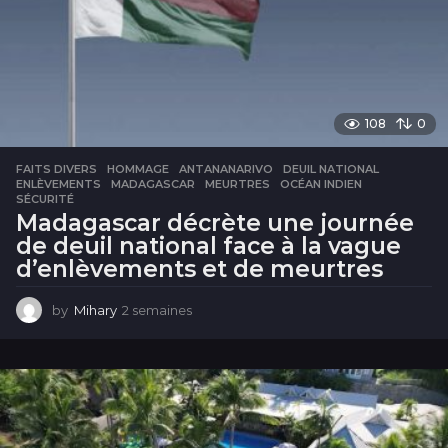
s
108
0
FAITS DIVERS
,
HOMMAGE
ANTANANARIVO
,
DEUIL NATIONAL
,
ENLÈVEMENTS
,
MADAGASCAR
,
MEURTRES
,
OCÉAN INDIEN
,
SÉCURITÉ
Madagascar décrète une journée
de deuil national face à la vague
d’enlèvements et de meurtres
by
Mihary
2 semaines
2
s
e
m
a
i
n
e