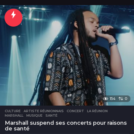
o
u
r
154
0
CULTURE
ARTISTE RÉUNIONNAIS
,
CONCERT
,
LA RÉUNION
,
MARSHALL
,
MUSIQUE
,
SANTÉ
Marshall suspend ses concerts pour raisons
de santé