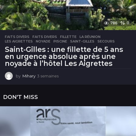
786
0
FAITS DIVERS
FAITS DIVERS
,
FILLETTE
,
LA RÉUNION
,
LES AIGRETTES
,
NOYADE
,
PISCINE
,
SAINT-GILLES
,
SECOURS
Saint-Gilles : une fillette de 5 ans
en urgence absolue après une
noyade à l’hôtel Les Aigrettes
by
Mihary
3 semaines
3
s
e
m
DON'T MISS
a
i
n
e
s