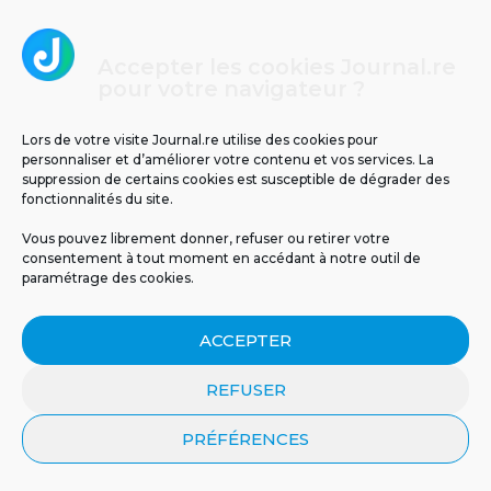
Accepter les cookies Journal.re
pour votre navigateur ?
Un tunnel pour relier La Réunion à Maurice ?
Lors de votre visite Journal.re utilise des cookies pour
personnaliser et d’améliorer votre contenu et vos services. La
suppression de certains cookies est susceptible de dégrader des
fonctionnalités du site.
5
Vous pouvez librement donner, refuser ou retirer votre
consentement à tout moment en accédant à notre outil de
paramétrage des cookies.
ACCEPTER
REFUSER
Il y a 63 ans, le cyclone Jenny frappait La
PRÉFÉRENCES
Réunion : retour sur un drame
météorologique