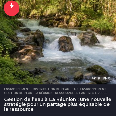
u
r
e
s
8
0
ENVIRONNEMENT
DISTRIBUTION DE L'EAU
,
EAU
,
ENVIRONNEMENT
,
GESTION DE L'EAU
,
LA RÉUNION
,
RESSOURCE EN EAU
,
SÉCHERESSE
Gestion de l’eau à La Réunion : une nouvelle
stratégie pour un partage plus équitable de
la ressource