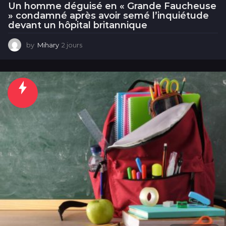
Un homme déguisé en « Grande Faucheuse
» condamné après avoir semé l’inquiétude
devant un hôpital britannique
by
Mihary
2 jours
2
j
o
u
r
s