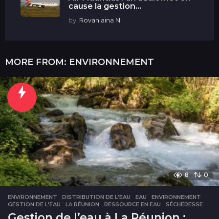
cause la gestion...
by
Rovaniaina N.
MORE FROM:
ENVIRONNEMENT
8
0
ENVIRONNEMENT
DISTRIBUTION DE L'EAU
,
EAU
,
ENVIRONNEMENT
,
GESTION DE L'EAU
,
LA RÉUNION
,
RESSOURCE EN EAU
,
SÉCHERESSE
Gestion de l’eau à La Réunion :