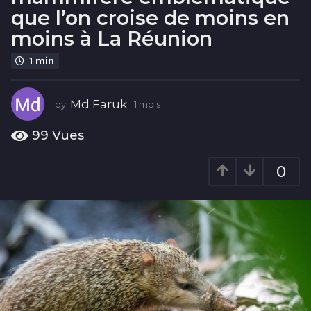
i
que l’on croise de moins en
s
moins à La Réunion
1
m
1 min
o
i
Md Faruk
s
by
1 mois
1
m
o
99
Vues
i
s
0