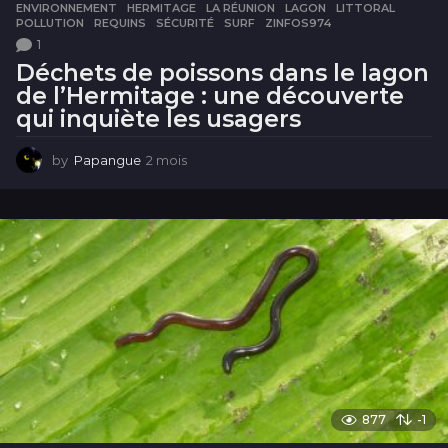
ENVIRONNEMENT
,
HERMITAGE
,
LA RÉUNION
,
LAGON
,
LITTORAL
,
POLLUTION
,
REQUINS
,
SÉCURITÉ
,
SURF
,
ZINFOS974
1
Déchets de poissons dans le lagon
de l’Hermitage : une découverte
qui inquiète les usagers
by
Papangue
2 mois
2
m
o
i
s
877
-1