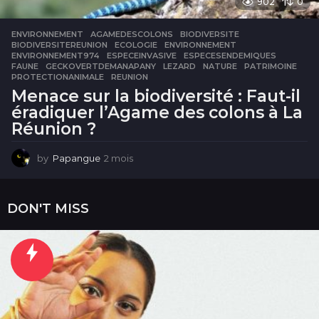
902
0
ENVIRONNEMENT
AGAMEDESCOLONS
,
BIODIVERSITE
,
BIODIVERSITEREUNION
,
ECOLOGIE
,
ENVIRONNEMENT
,
ENVIRONNEMENT974
,
ESPECEINVASIVE
,
ESPECESENDEMIQUES
,
FAUNE
,
GECKOVERTDEMANAPANY
,
LEZARD
,
NATURE
,
PATRIMOINE
,
PROTECTIONANIMALE
,
REUNION
Menace sur la biodiversité : Faut-il
éradiquer l’Agame des colons à La
Réunion ?
by
Papangue
2 mois
2
m
o
i
DON'T MISS
s