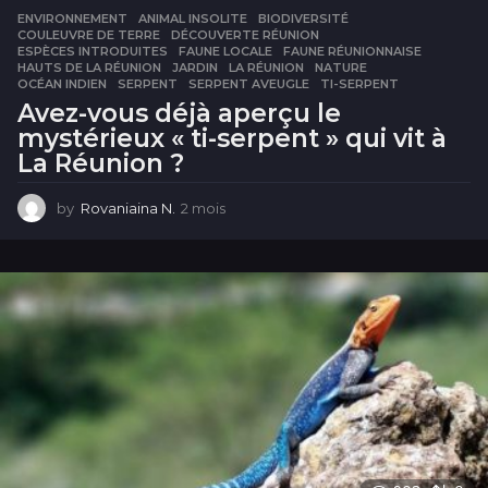
ENVIRONNEMENT
ANIMAL INSOLITE
,
BIODIVERSITÉ
,
COULEUVRE DE TERRE
,
DÉCOUVERTE RÉUNION
,
ESPÈCES INTRODUITES
,
FAUNE LOCALE
,
FAUNE RÉUNIONNAISE
,
HAUTS DE LA RÉUNION
,
JARDIN
,
LA RÉUNION
,
NATURE
,
OCÉAN INDIEN
,
SERPENT
,
SERPENT AVEUGLE
,
TI-SERPENT
Avez-vous déjà aperçu le
mystérieux « ti-serpent » qui vit à
La Réunion ?
by
Rovaniaina N.
2 mois
2
m
o
i
s