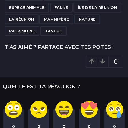
g
ESPÈCE ANIMALE
FAUNE
ÎLE DE LA RÉUNION
i
n
LA RÉUNION
MAMMIFÈRE
NATURE
a
PATRIMOINE
TANGUE
t
i
T’AS AIMÉ ? PARTAGE AVEC TES POTES !
o
n
0
QUELLE EST TA RÉACTION ?
0
0
0
0
0