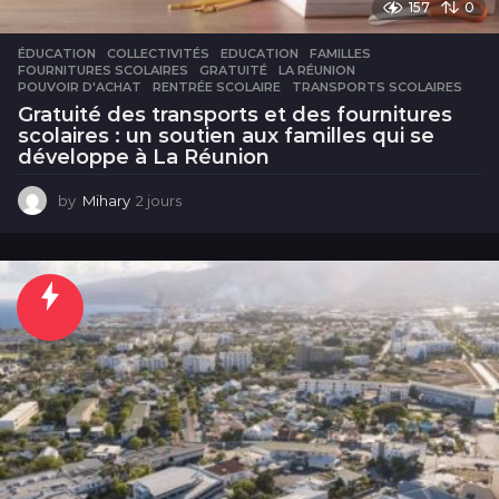
157
0
ÉDUCATION
COLLECTIVITÉS
,
EDUCATION
,
FAMILLES
,
FOURNITURES SCOLAIRES
,
GRATUITÉ
,
LA RÉUNION
,
POUVOIR D'ACHAT
,
RENTRÉE SCOLAIRE
,
TRANSPORTS SCOLAIRES
Gratuité des transports et des fournitures
scolaires : un soutien aux familles qui se
développe à La Réunion
by
Mihary
2 jours
2
j
o
u
r
s