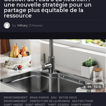
une nouvelle stratégie pour un
partage plus équitable de la
ressource
by
Mihary
21 heures
2
1
h
e
u
r
e
s
88
0
ENVIRONNEMENT
BRAS-PANON
,
EAU
,
ENTRE-DEUX
,
ENVIRONNEMENT
,
PRÉFECTURE DE LA RÉUNION
,
RESTRICTIONS
,
SAINT-ANDRÉ
,
SAINT-BENOÎT
,
SAINT-JOSEPH
,
SAINTE-MARIE
,