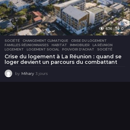
636
0
SOCIÉTÉ
CHANGEMENT CLIMATIQUE
,
CRISE DU LOGEMENT
,
FAMILLES RÉUNIONNAISES
,
HABITAT
,
IMMOBILIER
,
LA RÉUNION
,
LOGEMENT
,
LOGEMENT SOCIAL
,
POUVOIR D'ACHAT
,
SOCIÉTÉ
Crise du logement à La Réunion : quand se
loger devient un parcours du combattant
by
Mihary
3 jours
3
j
o
u
r
s