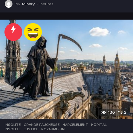
by
Mihary
21 heures
2
1
h
e
u
r
e
s
430
2
INSOLITE
GRANDE FAUCHEUSE
,
HARCÈLEMENT
,
HÔPITAL
,
INSOLITE
,
JUSTICE
,
ROYAUME-UNI