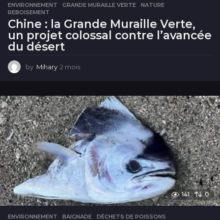
ENVIRONNEMENT
,
GRANDE MURAILLE VERTE
,
NATURE
,
REBOISEMENT
Chine : la Grande Muraille Verte,
un projet colossal contre l’avancée
du désert
by
Mihary
2 mois
2
m
o
i
s
141
0
ENVIRONNEMENT
BAIGNADE
,
DÉCHETS DE POISSONS
,