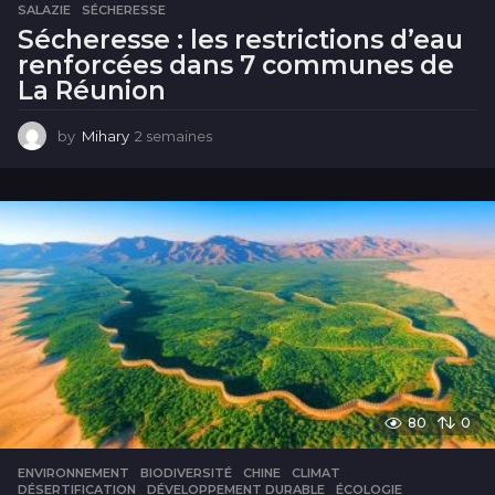
SALAZIE
,
SÉCHERESSE
Sécheresse : les restrictions d’eau
renforcées dans 7 communes de
La Réunion
by
Mihary
2 semaines
2
s
e
m
a
i
n
e
s
80
0
ENVIRONNEMENT
BIODIVERSITÉ
,
CHINE
,
CLIMAT
,
DÉSERTIFICATION
,
DÉVELOPPEMENT DURABLE
,
ÉCOLOGIE
,