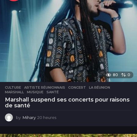
s
80
0
CULTURE
ARTISTE RÉUNIONNAIS
,
CONCERT
,
LA RÉUNION
,
MARSHALL
,
MUSIQUE
,
SANTÉ
Marshall suspend ses concerts pour raisons
de santé
by
Mihary
20 heures
2
0
h
e