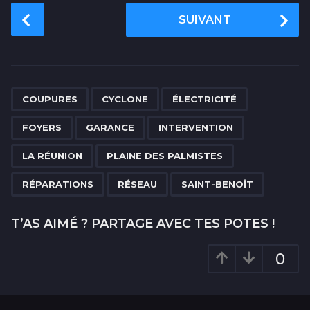
P
SUIVANT
o
s
t
P
,
,
,
,
,
,
,
,
,
,
a
COUPURES
CYCLONE
ÉLECTRICITÉ
g
FOYERS
GARANCE
INTERVENTION
i
n
LA RÉUNION
PLAINE DES PALMISTES
a
RÉPARATIONS
RÉSEAU
SAINT-BENOÎT
t
i
T’AS AIMÉ ? PARTAGE AVEC TES POTES !
o
n
0