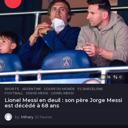
16
0
SPORTS
ARGENTINE
,
COUPE DU MONDE
,
FC BARCELONE
,
FOOTBALL
,
JORGE MESSI
,
LIONEL MESSI
Lionel Messi en deuil : son père Jorge Messi
est décédé à 68 ans
by
Mihary
22 heures
2
2
h