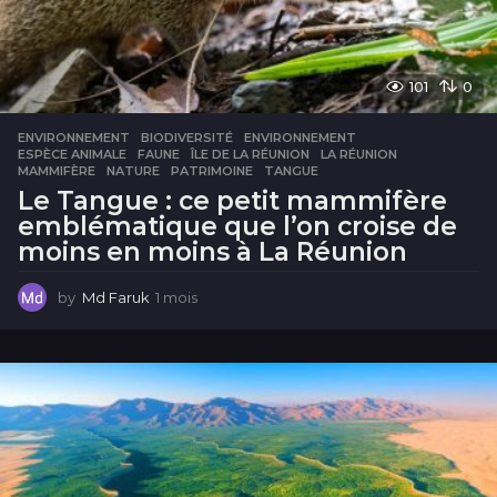
101
0
ENVIRONNEMENT
BIODIVERSITÉ
,
ENVIRONNEMENT
,
ESPÈCE ANIMALE
,
FAUNE
,
ÎLE DE LA RÉUNION
,
LA RÉUNION
,
MAMMIFÈRE
,
NATURE
,
PATRIMOINE
,
TANGUE
Le Tangue : ce petit mammifère
emblématique que l’on croise de
moins en moins à La Réunion
by
Md Faruk
1 mois
1
m
o
i
s