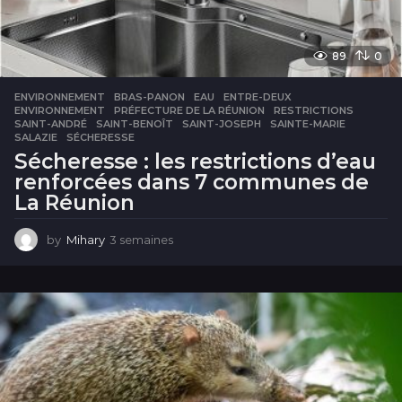
89
0
ENVIRONNEMENT
BRAS-PANON
,
EAU
,
ENTRE-DEUX
,
ENVIRONNEMENT
,
PRÉFECTURE DE LA RÉUNION
,
RESTRICTIONS
,
SAINT-ANDRÉ
,
SAINT-BENOÎT
,
SAINT-JOSEPH
,
SAINTE-MARIE
,
SALAZIE
,
SÉCHERESSE
Sécheresse : les restrictions d’eau
renforcées dans 7 communes de
La Réunion
by
Mihary
3 semaines
3
s
e
m
a
i
n
e
s