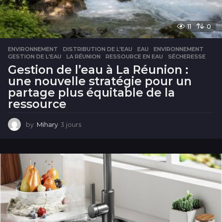
11
0
ENVIRONNEMENT
DISTRIBUTION DE L'EAU
,
EAU
,
ENVIRONNEMENT
,
GESTION DE L'EAU
,
LA RÉUNION
,
RESSOURCE EN EAU
,
SÉCHERESSE
Gestion de l’eau à La Réunion :
une nouvelle stratégie pour un
partage plus équitable de la
ressource
by
Mihary
3 jours
3
j
o
u
r
s