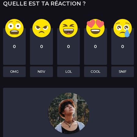
QUELLE EST TA RÉACTION ?
0
0
0
0
0
OMG
NRV
LOL
COOL
SNIF