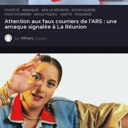
SOCIÉTÉ
ARNAQUE
,
ARS LA RÉUNION
,
ESCROQUERIE
,
FAUX COURRIER
,
MOUSTIQUES
,
SANTÉ
,
VIGILANCE
Attention aux faux courriers de l’ARS : une
arnaque signalée à La Réunion
by
Mihary
2 jours
2
j
o
u
r
s