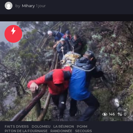
by
Mihary
1 jour
1
j
o
u
r
146
0
FAITS DIVERS
DOLOMIEU
,
LA RÉUNION
,
PGHM
,
PITON DE LA FOURNAISE
,
RANDONNÉE
,
SECOURS