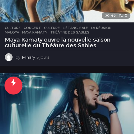
46
0
CULTURE
CONCERT
,
CULTURE
,
L'ÉTANG-SALÉ
,
LA RÉUNION
,
MALOYA
,
MAYA KAMATY
,
THÉÂTRE DES SABLES
Maya Kamaty ouvre la nouvelle saison
culturelle du Théâtre des Sables
by
Mihary
3 jours
3
j
o
u
r
s