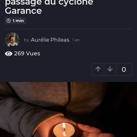
passage du cyclone
a
Garance
n
1 min
Aurélie Phileas
by
1 an
1
a
n
269
Vues
0