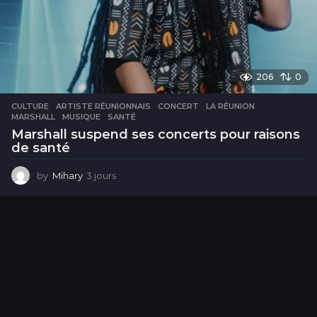
206
0
CULTURE
ARTISTE RÉUNIONNAIS
,
CONCERT
,
LA RÉUNION
,
MARSHALL
,
MUSIQUE
,
SANTÉ
Marshall suspend ses concerts pour raisons
de santé
by
Mihary
3 jours
3
j
o
u
r
s