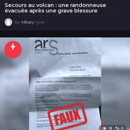
Secours au volcan : une randonneuse
évacuée après une grave blessure
by
Mihary
1 jour
1
j
o
u
r
18
0