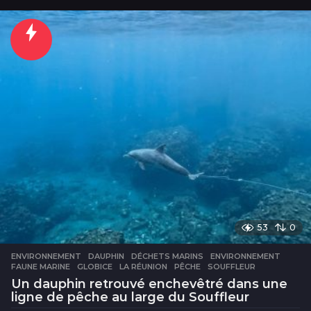
e
u
r
e
s
53
0
ENVIRONNEMENT
DAUPHIN
,
DÉCHETS MARINS
,
ENVIRONNEMENT
,
FAUNE MARINE
,
GLOBICE
,
LA RÉUNION
,
PÊCHE
,
SOUFFLEUR
Un dauphin retrouvé enchevêtré dans une
ligne de pêche au large du Souffleur