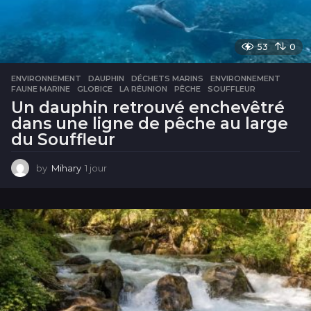
53
0
ENVIRONNEMENT
DAUPHIN
,
DÉCHETS MARINS
,
ENVIRONNEMENT
,
FAUNE MARINE
,
GLOBICE
,
LA RÉUNION
,
PÊCHE
,
SOUFFLEUR
Un dauphin retrouvé enchevêtré
dans une ligne de pêche au large
du Souffleur
by
Mihary
1 jour
1
j
o
u
r