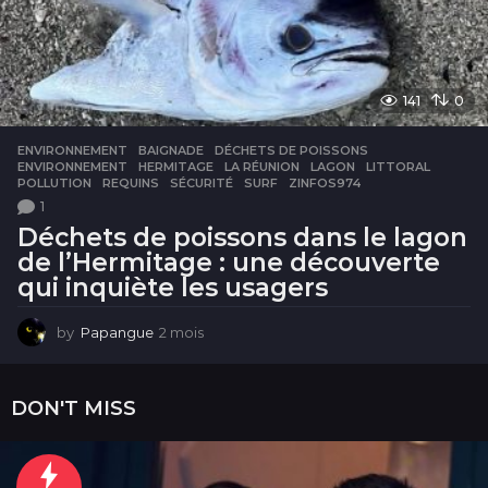
141
0
ENVIRONNEMENT
BAIGNADE
,
DÉCHETS DE POISSONS
,
ENVIRONNEMENT
,
HERMITAGE
,
LA RÉUNION
,
LAGON
,
LITTORAL
,
POLLUTION
,
REQUINS
,
SÉCURITÉ
,
SURF
,
ZINFOS974
1
Déchets de poissons dans le lagon
de l’Hermitage : une découverte
qui inquiète les usagers
by
Papangue
2 mois
2
m
o
i
DON'T MISS
s