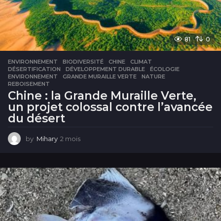
81
0
ENVIRONNEMENT
BIODIVERSITÉ
,
CHINE
,
CLIMAT
,
DÉSERTIFICATION
,
DÉVELOPPEMENT DURABLE
,
ÉCOLOGIE
,
ENVIRONNEMENT
,
GRANDE MURAILLE VERTE
,
NATURE
,
REBOISEMENT
Chine : la Grande Muraille Verte,
un projet colossal contre l’avancée
du désert
by
Mihary
2 mois
2
m
o
i
s