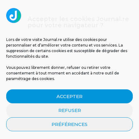
cancer du sein agressif en une heure
seulement.
Accepter les cookies Journal.re
pour votre navigateur ?
3
Lors de votre visite Journal.re utilise des cookies pour
personnaliser et d’améliorer votre contenu et vos services. La
suppression de certains cookies est susceptible de dégrader des
fonctionnalités du site.
Vous pouvez librement donner, refuser ou retirer votre
consentement à tout moment en accédant à notre outil de
paramétrage des cookies.
Températures glaciales au volcan : -2°C
ressentis ce matin à La Réunion
ACCEPTER
REFUSER
4
PRÉFÉRENCES