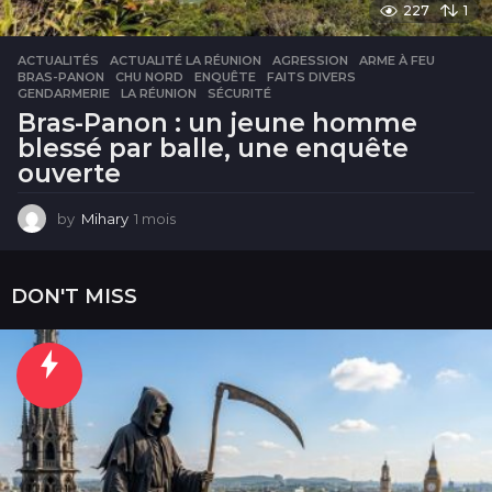
227
1
ACTUALITÉS
ACTUALITÉ LA RÉUNION
,
AGRESSION
,
ARME À FEU
,
BRAS-PANON
,
CHU NORD
,
ENQUÊTE
,
FAITS DIVERS
,
GENDARMERIE
,
LA RÉUNION
,
SÉCURITÉ
Bras-Panon : un jeune homme
blessé par balle, une enquête
ouverte
by
Mihary
1 mois
1
m
o
i
DON'T MISS
s