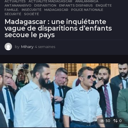
ACTUALITÉS
ACTUALITÉ MADAGASCAR
,
ANALAMANGA
,
ANTANANARIVO
,
DISPARITION
,
ENFANTS DISPARUS
,
ENQUÊTE
,
FAMILLE.
,
INSÉCURITÉ
,
MADAGASCAR
,
POLICE NATIONALE
,
SÉCURITÉ
,
SOCIÉTÉ
Madagascar : une inquiétante
vague de disparitions d’enfants
secoue le pays
by
Mihary
4 semaines
4
s
e
m
a
i
n
e
s
50
0