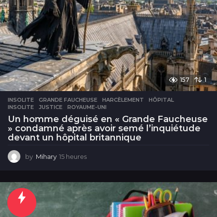
157
1
INSOLITE
GRANDE FAUCHEUSE
,
HARCÈLEMENT
,
HÔPITAL
,
INSOLITE
,
JUSTICE
,
ROYAUME-UNI
Un homme déguisé en « Grande Faucheuse
» condamné après avoir semé l’inquiétude
devant un hôpital britannique
by
Mihary
15 heures
1
5
h
e
u
r
e