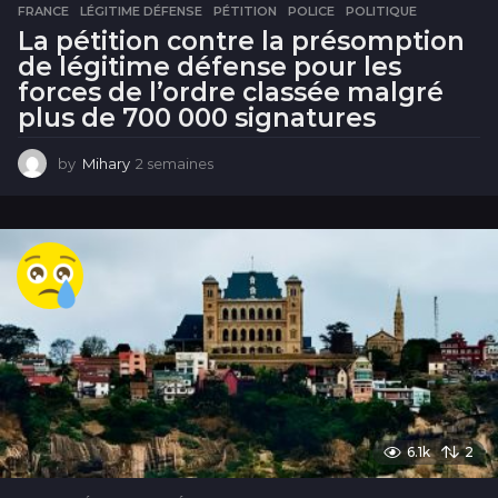
FRANCE
,
LÉGITIME DÉFENSE
,
PÉTITION
,
POLICE
,
POLITIQUE
La pétition contre la présomption
de légitime défense pour les
forces de l’ordre classée malgré
plus de 700 000 signatures
by
Mihary
2 semaines
2
s
e
m
a
i
n
e
s
6.1k
2