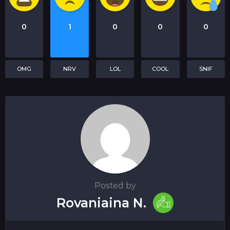
0
1
0
0
0
OMG
NRV
LOL
COOL
SNIF
Posted by
Rovaniaina N.