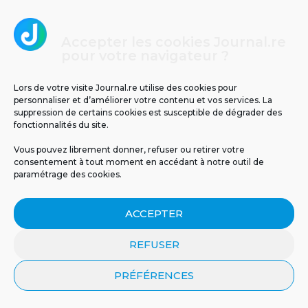
Accepter les cookies Journal.re
3
pour votre navigateur ?
Lors de votre visite Journal.re utilise des cookies pour
personnaliser et d’améliorer votre contenu et vos services. La
suppression de certains cookies est susceptible de dégrader des
fonctionnalités du site.
Vous pouvez librement donner, refuser ou retirer votre
consentement à tout moment en accédant à notre outil de
paramétrage des cookies.
Températures glaciales au volcan : -2°C
ressentis ce matin à La Réunion
ACCEPTER
4
REFUSER
PRÉFÉRENCES