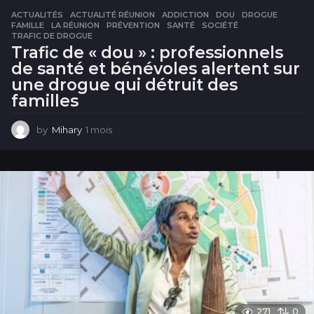
ACTUALITÉS
ACTUALITÉ RÉUNION
,
ADDICTION
,
DOU
,
DROGUE
,
FAMILLE
,
LA RÉUNION
,
PRÉVENTION
,
SANTÉ
,
SOCIÉTÉ
,
TRAFIC DE DROGUE
Trafic de « dou » : professionnels
de santé et bénévoles alertent sur
une drogue qui détruit des
familles
by
Mihary
1 mois
1
m
o
i
s
271
0