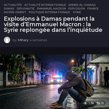
ACTUALITÉS
ACTUALITÉ INTERNATIONALE
,
AHMED AL-CHARAA
,
DAMAS
,
DIPLOMATIE
,
EMMANUEL MACRON
,
EXPLOSION
,
FRANCE
,
MOYEN-ORIENT
,
POLITIQUE INTERNATIONALE.
,
SYRIE
Explosions à Damas pendant la
visite d’Emmanuel Macron : la
Syrie replongée dans l’inquiétude
by
Mihary
4 semaines
4
s
e
m
a
i
n
e
s
1.3k
0