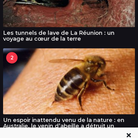
Les tunnels de lave de La Réunion : un
voyage au cœur de la terre
2
Un espoir inattendu venu de la nature : en
Australie, le venin d’abeille a détruit un
cancer du sein agressif en une heure
seulement.