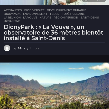
ACTUALITÉS
BIODIVERSITÉ
,
DÉVELOPPEMENT DURABLE
,
DIONYPARK
,
ENVIRONNEMENT
,
FEDER
,
FORÊT URBAINE
,
LA RÉUNION
,
LA VOUVE
,
NATURE
,
RÉGION RÉUNION
,
SAINT-DENIS
,
URBANISME
DionyPark : « La Vouve », un
observatoire de 36 mètres bientôt
installé à Saint-Denis
by
Mihary
1 mois
1
m
o
i
s