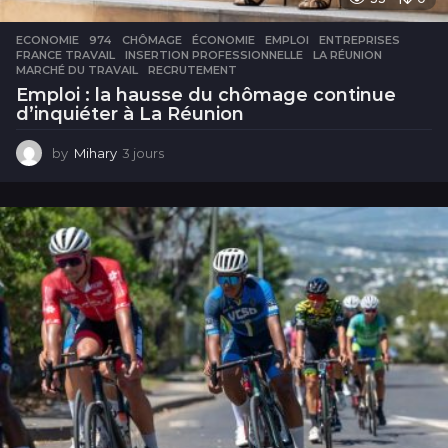
ECONOMIE
974
,
CHÔMAGE
,
ÉCONOMIE
,
EMPLOI
,
ENTREPRISES
,
FRANCE TRAVAIL
,
INSERTION PROFESSIONNELLE
,
LA RÉUNION
,
MARCHÉ DU TRAVAIL
,
RECRUTEMENT
Emploi : la hausse du chômage continue
d’inquiéter à La Réunion
by
Mihary
3 jours
3
j
o
u
r
s