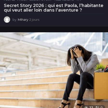
Secret Story 2026 : qui est Paola, l’habitante
qui veut aller loin dans l’aventure ?
by
Mihary
2 jours
2
j
o
u
r
s
33
0