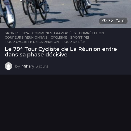
32
0
SPORTS
974
,
COMMUNES TRAVERSÉES
,
COMPÉTITION
,
COUREURS RÉUNIONNAIS
,
CYCLISME
,
SPORT PÉI
,
TOUR CYCLISTE DE LA RÉUNION
,
TOUR DE L’ÎLE
Le 79ᵉ Tour Cycliste de La Réunion entre
dans sa phase décisive
by
Mihary
3 jours
3
j
o
u
r
s