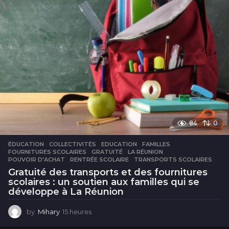
s
84
0
ÉDUCATION
COLLECTIVITÉS
,
EDUCATION
,
FAMILLES
,
FOURNITURES SCOLAIRES
,
GRATUITÉ
,
LA RÉUNION
,
POUVOIR D'ACHAT
,
RENTRÉE SCOLAIRE
,
TRANSPORTS SCOLAIRES
Gratuité des transports et des fournitures
scolaires : un soutien aux familles qui se
développe à La Réunion
by
Mihary
15 heures
1
5