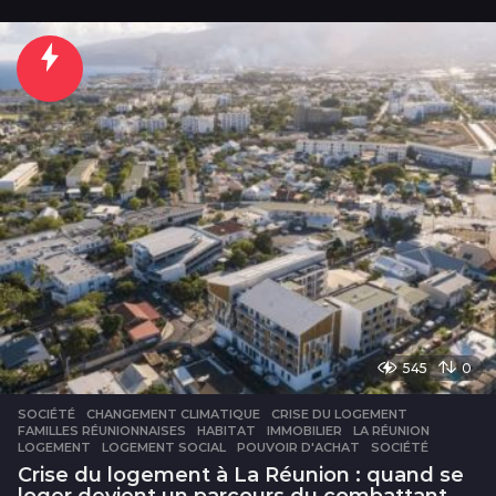
h
e
u
r
e
s
545
0
SOCIÉTÉ
CHANGEMENT CLIMATIQUE
,
CRISE DU LOGEMENT
,
FAMILLES RÉUNIONNAISES
,
HABITAT
,
IMMOBILIER
,
LA RÉUNION
,
LOGEMENT
,
LOGEMENT SOCIAL
,
POUVOIR D'ACHAT
,
SOCIÉTÉ
Crise du logement à La Réunion : quand se
loger devient un parcours du combattant