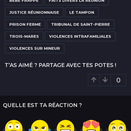
a
BÉBÉ FRAPPÉ
FAITS DIVERS LA RÉUNION
g
JUSTICE RÉUNIONNAISE
LE TAMPON
i
n
PRISON FERME
TRIBUNAL DE SAINT-PIERRE
a
TROIS-MARES
VIOLENCES INTRAFAMILIALES
t
i
VIOLENCES SUR MINEUR
o
n
T’AS AIMÉ ? PARTAGE AVEC TES POTES !
0
QUELLE EST TA RÉACTION ?