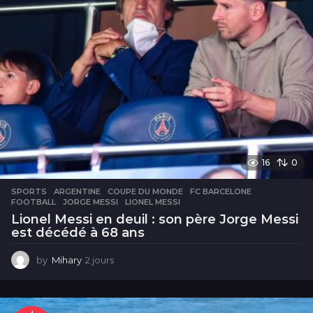
16
0
SPORTS
ARGENTINE
,
COUPE DU MONDE
,
FC BARCELONE
,
FOOTBALL
,
JORGE MESSI
,
LIONEL MESSI
Lionel Messi en deuil : son père Jorge Messi
est décédé à 68 ans
by
Mihary
2 jours
2
j
o
u