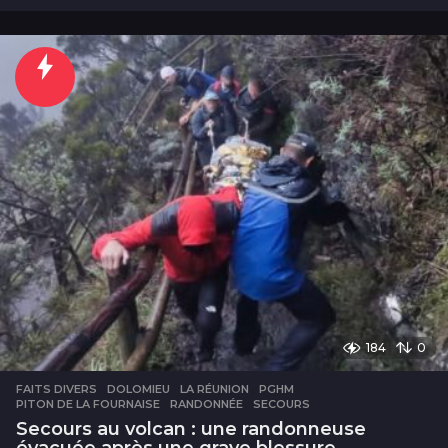
j
o
u
r
s
184
0
FAITS DIVERS
DOLOMIEU
,
LA RÉUNION
,
PGHM
,
PITON DE LA FOURNAISE
,
RANDONNÉE
,
SECOURS
Secours au volcan : une randonneuse