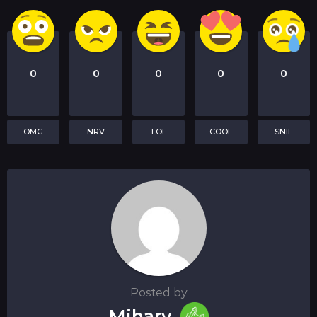
0
0
0
0
0
OMG
NRV
LOL
COOL
SNIF
Posted by
Mihary