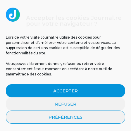
Accepter les cookies Journal.re
pour votre navigateur ?
Lors de votre visite Journal.re utilise des cookies pour
personnaliser et d’améliorer votre contenu et vos services. La
suppression de certains cookies est susceptible de dégrader des
fonctionnalités du site.
Vous pouvez librement donner, refuser ou retirer votre
consentement à tout moment en accédant à notre outil de
paramétrage des cookies.
Un espoir inattendu venu
Un cas d’infection invasive
de la nature :...
à méningocoque chez un...
ACCEPTER
REFUSER
PRÉFÉRENCES