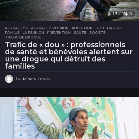
1.3k
0
ACTUALITÉS
ACTUALITÉ RÉUNION
,
ADDICTION
,
DOU
,
DROGUE
,
FAMILLE
,
LA RÉUNION
,
PRÉVENTION
,
SANTÉ
,
SOCIÉTÉ
,
TRAFIC DE DROGUE
Trafic de « dou » : professionnels
de santé et bénévoles alertent sur
une drogue qui détruit des
familles
by
Mihary
1 mois
1
m
o
i
s