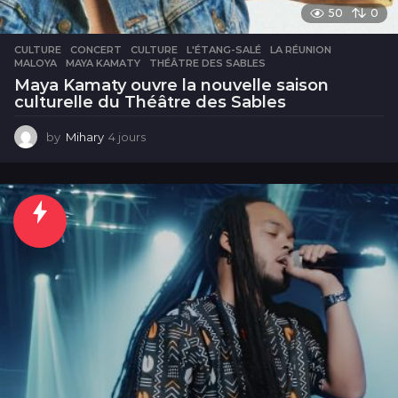
50
0
CULTURE
CONCERT
,
CULTURE
,
L'ÉTANG-SALÉ
,
LA RÉUNION
,
MALOYA
,
MAYA KAMATY
,
THÉÂTRE DES SABLES
Maya Kamaty ouvre la nouvelle saison
culturelle du Théâtre des Sables
by
Mihary
4 jours
4
j
o
u
r
s