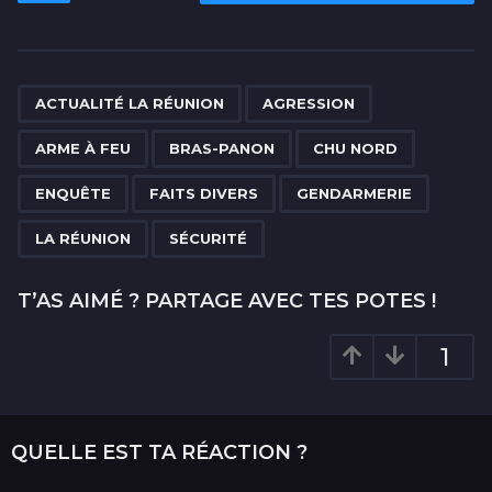
s
t
P
,
,
,
,
,
,
,
,
,
a
ACTUALITÉ LA RÉUNION
AGRESSION
g
ARME À FEU
BRAS-PANON
CHU NORD
i
n
ENQUÊTE
FAITS DIVERS
GENDARMERIE
a
LA RÉUNION
SÉCURITÉ
t
i
T’AS AIMÉ ? PARTAGE AVEC TES POTES !
o
n
1
QUELLE EST TA RÉACTION ?