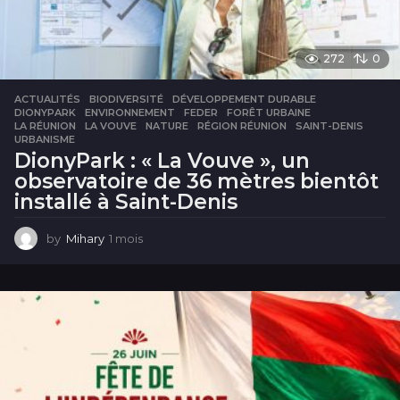
272
0
ACTUALITÉS
BIODIVERSITÉ
,
DÉVELOPPEMENT DURABLE
,
DIONYPARK
,
ENVIRONNEMENT
,
FEDER
,
FORÊT URBAINE
,
LA RÉUNION
,
LA VOUVE
,
NATURE
,
RÉGION RÉUNION
,
SAINT-DENIS
,
URBANISME
DionyPark : « La Vouve », un
observatoire de 36 mètres bientôt
installé à Saint-Denis
by
Mihary
1 mois
1
m
o
i
s