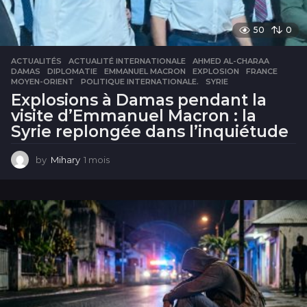
50
0
ACTUALITÉS
ACTUALITÉ INTERNATIONALE
,
AHMED AL-CHARAA
,
DAMAS
,
DIPLOMATIE
,
EMMANUEL MACRON
,
EXPLOSION
,
FRANCE
,
MOYEN-ORIENT
,
POLITIQUE INTERNATIONALE.
,
SYRIE
Explosions à Damas pendant la
visite d’Emmanuel Macron : la
Syrie replongée dans l’inquiétude
by
Mihary
1 mois
1
m
o
i
s