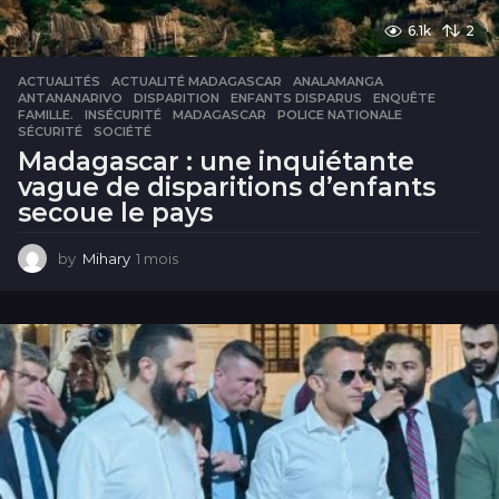
6.1k
2
ACTUALITÉS
ACTUALITÉ MADAGASCAR
,
ANALAMANGA
,
ANTANANARIVO
,
DISPARITION
,
ENFANTS DISPARUS
,
ENQUÊTE
,
FAMILLE.
,
INSÉCURITÉ
,
MADAGASCAR
,
POLICE NATIONALE
,
SÉCURITÉ
,
SOCIÉTÉ
Madagascar : une inquiétante
vague de disparitions d’enfants
secoue le pays
by
Mihary
1 mois
1
m
o
i
s