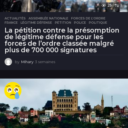
25
1
ACTUALITÉS
ASSEMBLÉE NATIONALE
,
FORCES DE L’ORDRE
,
FRANCE
,
LÉGITIME DÉFENSE
,
PÉTITION
,
POLICE
,
POLITIQUE
La pétition contre la présomption
de légitime défense pour les
forces de l’ordre classée malgré
plus de 700 000 signatures
by
Mihary
3 semaines
3
s
e
m
a
i
n
e
s