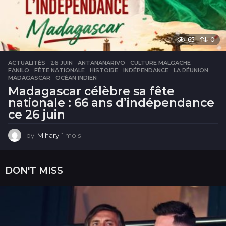
65
0
ACTUALITÉS
26 JUIN
,
ANTANANARIVO
,
CULTURE MALGACHE
,
FANILO
,
FÊTE NATIONALE
,
HISTOIRE
,
INDÉPENDANCE
,
LA RÉUNION
,
MADAGASCAR
,
OCÉAN INDIEN
Madagascar célèbre sa fête
nationale : 66 ans d’indépendance
ce 26 juin
by
Mihary
1 mois
1
m
o
i
DON'T MISS
s