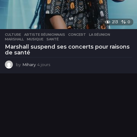
213
0
CULTURE
ARTISTE RÉUNIONNAIS
,
CONCERT
,
LA RÉUNION
,
MARSHALL
,
MUSIQUE
,
SANTÉ
Marshall suspend ses concerts pour raisons
de santé
by
Mihary
4 jours
4
j
o
u
r
s