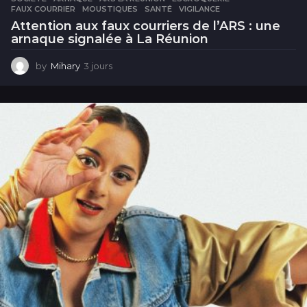
FAUX COURRIER
,
MOUSTIQUES
,
SANTÉ
,
VIGILANCE
Attention aux faux courriers de l’ARS : une
arnaque signalée à La Réunion
by
Mihary
3 jours
3
j
o
u
r
s