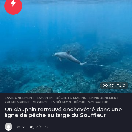
r
s
67
0
ENVIRONNEMENT
DAUPHIN
,
DÉCHETS MARINS
,
ENVIRONNEMENT
,
FAUNE MARINE
,
GLOBICE
,
LA RÉUNION
,
PÊCHE
,
SOUFFLEUR
Un dauphin retrouvé enchevêtré dans une
ligne de pêche au large du Souffleur
by
Mihary
2 jours
2