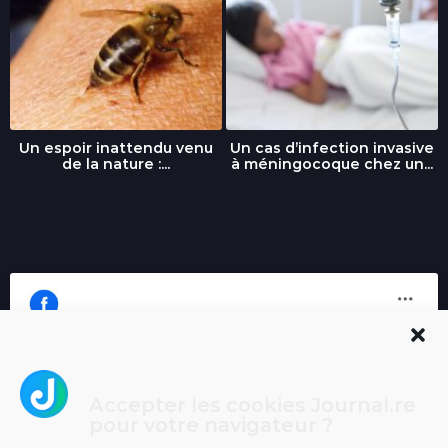
Un espoir inattendu venu
Un cas d’infection invasive
de la nature :...
à méningocoque chez un...
Accepter les cookies Journal.re
Cliquez pour accepter les cookies
pour votre navigateur ?
Journal.re
marketing et activer ce contenu