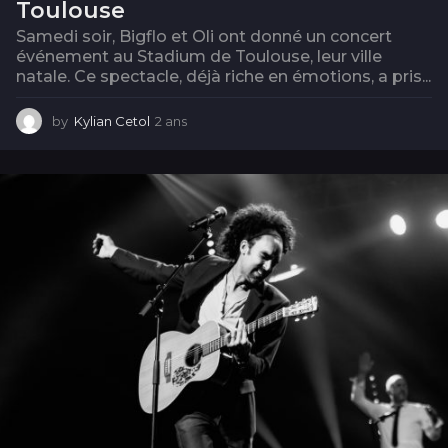
Toulouse
Samedi soir, Bigflo et Oli ont donné un concert
événement au Stadium de Toulouse, leur ville
natale. Ce spectacle, déjà riche en émotions, a pris...
by
Kylian Cetol
2 ans
2
a
n
s