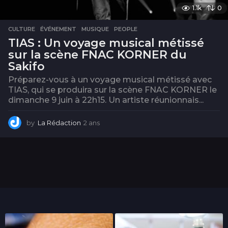
1.1k
0
CULTURE
,
ÉVÉNEMENT
,
MUSIQUE
,
PEOPLE
TIAS : Un voyage musical métissé
sur la scène FNAC KORNER du
Sakifo
Préparez-vous à un voyage musical métissé avec
TIAS, qui se produira sur la scène FNAC KORNER le
dimanche 9 juin à 22h15. Un artiste réunionnais...
by
La Rédaction
2 ans
2
a
n
s