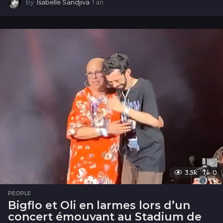
by
Isabelle Sandjiva
1 an
1
a
n
3.5k
0
PEOPLE
Bigflo et Oli en larmes lors d’un
concert émouvant au Stadium de