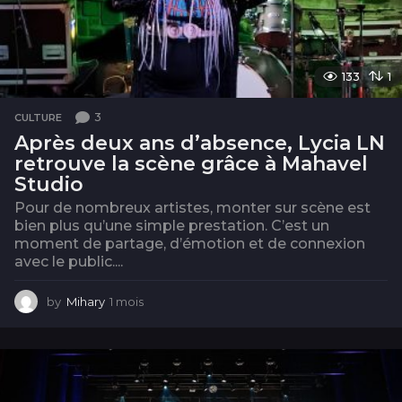
133
1
3
CULTURE
Après deux ans d’absence, Lycia LN
retrouve la scène grâce à Mahavel
Studio
Pour de nombreux artistes, monter sur scène est
bien plus qu’une simple prestation. C’est un
moment de partage, d’émotion et de connexion
avec le public....
by
Mihary
1 mois
1
m
o
i
s