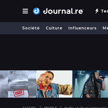
Te
Société
Culture
Influenceurs
M
PEOPLE
ACCUEIL
Bigflo et Oli en larmes lo