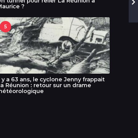
n tunnel pour relier La Réunion à
aurice ?
5
l y a 63 ans, le cyclone Jenny frappait
a Réunion : retour sur un drame
météorologique