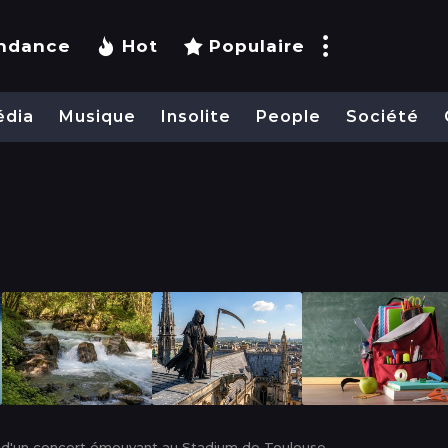
ndance
Hot
Populaire
édia
Musique
Insolite
People
Société
rs d'un concert émouvant au Stadium de Toulouse