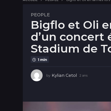
PEOPLE
2
Bigflo et Oli 
a
n
d’un concert
s
2
Stadium de T
a
n
s
1 min
Kylian Cetol
by
2 ans
2
a
n
s