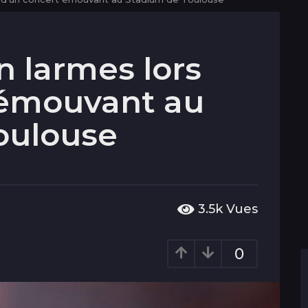
en larmes lors
 émouvant au
oulouse
3.5k
Vues
0