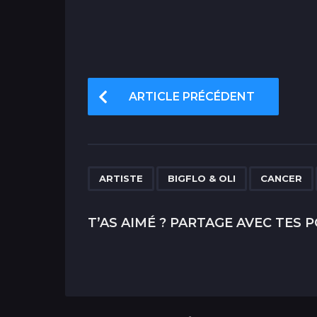
P
ARTICLE PRÉCÉDENT
o
s
t
P
,
,
ARTISTE
BIGFLO & OLI
CANCER
a
g
T’AS AIMÉ ? PARTAGE AVEC TES P
i
n
a
t