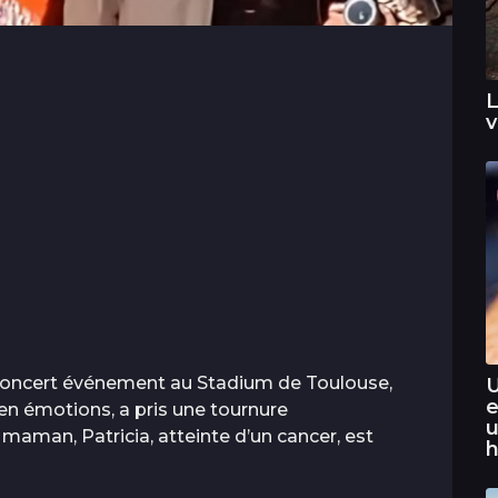
L
v
n concert événement au Stadium de Toulouse,
U
e
e en émotions, a pris une tournure
u
maman, Patricia, atteinte d’un cancer, est
h