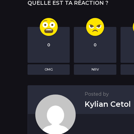
QUELLE EST TA RÉACTION ?
i
o
n
0
0
OMG
NRV
Posted by
Kylian Cetol