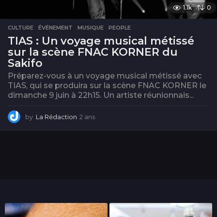
1.1k
0
CULTURE
,
ÉVÉNEMENT
,
MUSIQUE
,
PEOPLE
TIAS : Un voyage musical métissé
sur la scène FNAC KORNER du
Sakifo
Préparez-vous à un voyage musical métissé avec
TIAS, qui se produira sur la scène FNAC KORNER le
dimanche 9 juin à 22h15. Un artiste réunionnais...
by
La Rédaction
2 ans
2
a
n
s