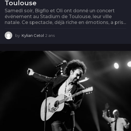
Toulouse
Samedi soir, Bigflo et Oli ont donné un concert
événement au Stadium de Toulouse, leur ville
natale. Ce spectacle, déjà riche en émotions, a pris...
by
Kylian Cetol
2 ans
2
a
n
s