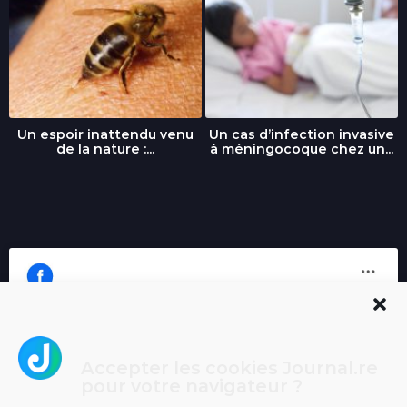
Un espoir inattendu venu
Un cas d’infection invasive
de la nature :...
à méningocoque chez un...
Accepter les cookies Journal.re
Cliquez pour accepter les cookies
pour votre navigateur ?
Journal.re
marketing et activer ce contenu