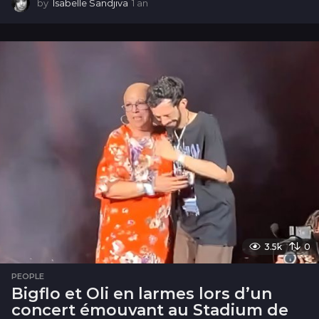
by
Isabelle Sandjiva
1 an
1
a
n
3.5k
0
PEOPLE
Bigflo et Oli en larmes lors d’un
concert émouvant au Stadium de