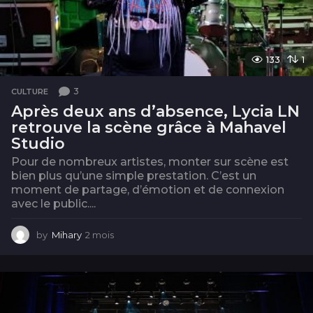
133
1
3
CULTURE
Après deux ans d’absence, Lycia LN
retrouve la scène grâce à Mahavel
Studio
Pour de nombreux artistes, monter sur scène est
bien plus qu’une simple prestation. C’est un
moment de partage, d’émotion et de connexion
avec le public....
by
Mihary
2 mois
2
m
o
i
s