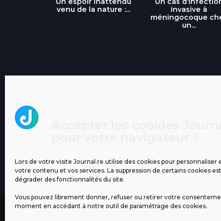
libre » : un
Un espoir inattendu
Un cas d’infectio
...
venu de la nature :...
invasive à
méningocoque ch
un...
Accepter les cookies Journa
pour votre navigateur ?
Lors de votre visite Journal.re utilise des cookies pour personnaliser 
votre contenu et vos services. La suppression de certains cookies es
dégrader des fonctionnalités du site.
Vous pouvez librement donner, refuser ou retirer votre consenteme
moment en accédant à notre outil de paramétrage des cookies.
MENTIONS LÉGALES
PUBLICITÉ
BLOG
NOS ÉM