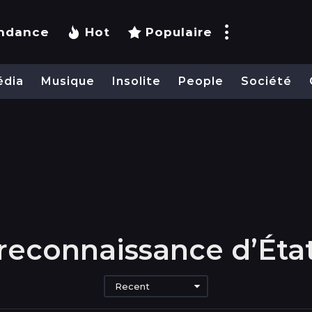
ndance
Hot
Populaire
édia
Musique
Insolite
People
Société
reconnaissance d’Éta
Recent