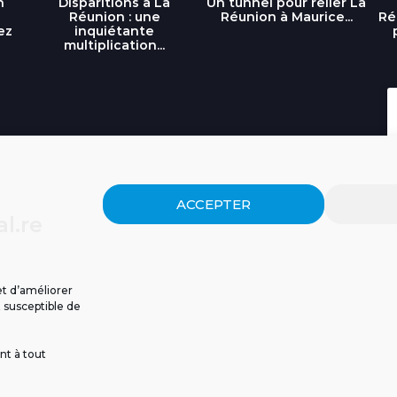
n
Disparitions à La
Un tunnel pour relier La
Réunion : une
Réunion à Maurice...
Ré
ez
inquiétante
multiplication...
ACCEPTER
l.re
et d’améliorer
t susceptible de
nt à tout
ISSIONS
CGU
POLITIQUE DE CONFIDENTIALITÉ
CONTACT