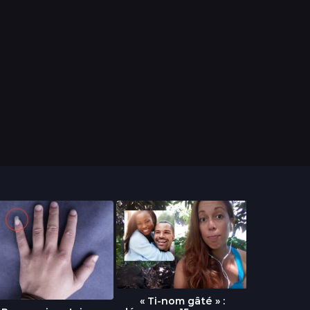
« Ti-nom gâté » :