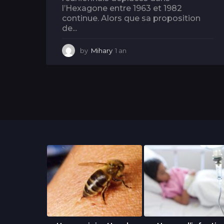
l’Hexagone entre 1963 et 1982
continue. Alors que sa proposition
de...
by
Mihary
1 an
1
a
n