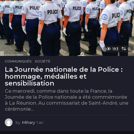
193
0
COMMUNIQUÉS
,
SOCIÉTÉ
La Journée nationale de la Police :
hommage, médailles et
sensibilisation
Ce mercredi, comme dans toute la France, la
Journée de la Police nationale a été commémorée
à La Réunion. Au commissariat de Saint-André, une
cérémonie...
by
Mihary
1 an
1
a
n