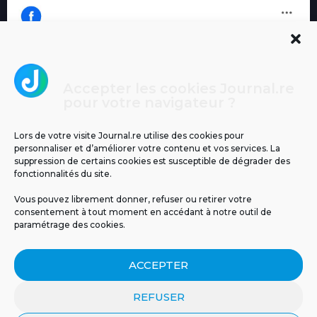
Accepter les cookies Journal.re
Cliquez pour accepter les cookies
pour votre navigateur ?
Journal.re
marketing et activer ce contenu
Lors de votre visite Journal.re utilise des cookies pour
personnaliser et d’améliorer votre contenu et vos services. La
suppression de certains cookies est susceptible de dégrader des
fonctionnalités du site.
Vous pouvez librement donner, refuser ou retirer votre
consentement à tout moment en accédant à notre outil de
paramétrage des cookies.
MENTIONS LÉGALES
PUBLICITÉ
BLOG
ACCEPTER
NOS ÉMISSIONS
CGU
POLITIQUE DE CONFIDENTIALITÉ
CONTACT
REFUSER