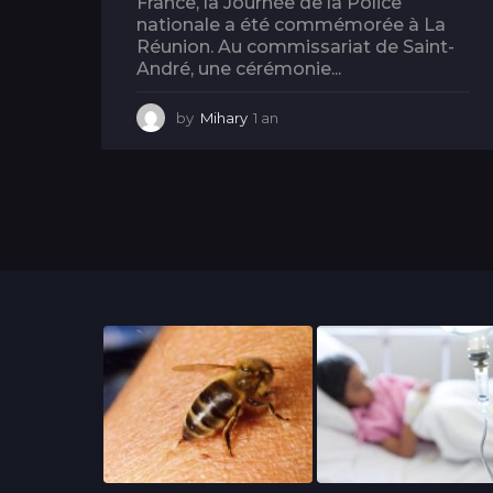
France, la Journée de la Police
nationale a été commémorée à La
Réunion. Au commissariat de Saint-
André, une cérémonie...
by
Mihary
1 an
1
a
n