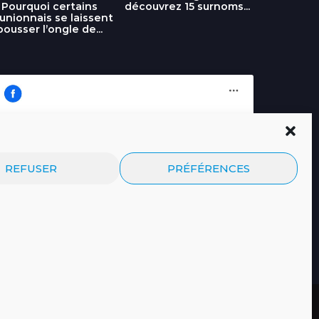
découvrez 15 surnoms...
Pourquoi certains
Urgence :
unionnais se laissent
fournai
pousser l’ongle de...
Cliquez pour accepter les cookies
Journal.re
REFUSER
PRÉFÉRENCES
marketing et activer ce contenu