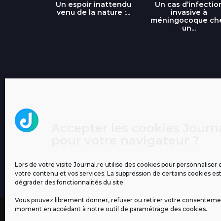
libre » : un
Un espoir inattendu
Un cas d’infectio
...
venu de la nature :...
invasive à
méningocoque ch
un...
Accepter les cookies Journa
pour votre navigateur ?
Lors de votre visite Journal.re utilise des cookies pour personnaliser 
votre contenu et vos services. La suppression de certains cookies es
dégrader des fonctionnalités du site.
Vous pouvez librement donner, refuser ou retirer votre consenteme
moment en accédant à notre outil de paramétrage des cookies.
MENTIONS LÉGALES
PUBLICITÉ
BLOG
NOS ÉM