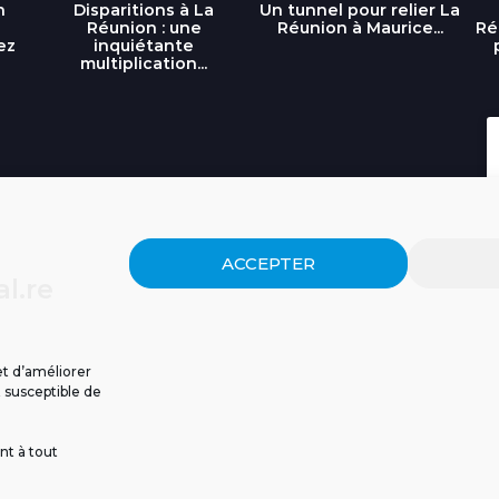
n
Disparitions à La
Un tunnel pour relier La
Réunion : une
Réunion à Maurice...
Ré
ez
inquiétante
multiplication...
ACCEPTER
l.re
et d’améliorer
t susceptible de
nt à tout
ISSIONS
CGU
POLITIQUE DE CONFIDENTIALITÉ
CONTACT