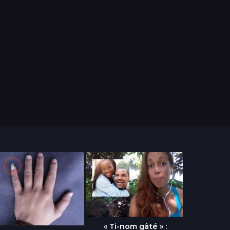
« Ti-nom gâté » :