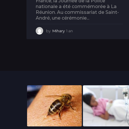
France, la Journée de la Police
nationale a été commémorée à La
Réunion. Au commissariat de Saint-
André, une cérémonie...
by
Mihary
1 an
1
a
n