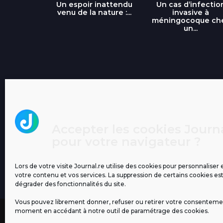
libre » : un
Un espoir inattendu
Un cas d’infectio
...
venu de la nature :...
invasive à
méningocoque ch
un...
Accepter les cookies Journa
pour votre navigateur ?
Lors de votre visite Journal.re utilise des cookies pour personnaliser 
votre contenu et vos services. La suppression de certains cookies es
dégrader des fonctionnalités du site.
Vous pouvez librement donner, refuser ou retirer votre consenteme
moment en accédant à notre outil de paramétrage des cookies.
MENTIONS LÉGALES
PUBLICITÉ
BLOG
NOS ÉM