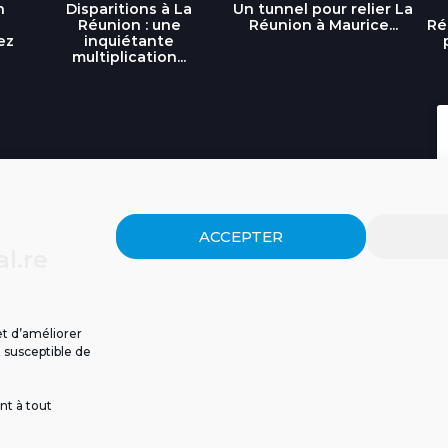
n
Disparitions à La
Un tunnel pour relier La
Réunion : une
Réunion à Maurice...
Ré
ez
inquiétante
multiplication...
ACCEPTER
l.re
et d’améliorer
t susceptible de
nt à tout
ISSIONS
CGU
POLITIQUE DE CONFIDENTIALITÉ
CONTACT