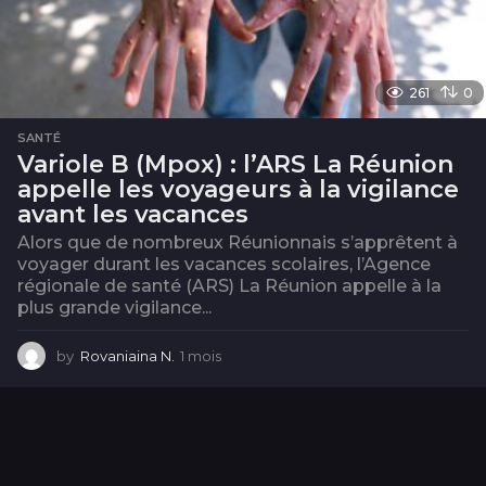
261
0
SANTÉ
Variole B (Mpox) : l’ARS La Réunion
appelle les voyageurs à la vigilance
avant les vacances
Alors que de nombreux Réunionnais s’apprêtent à
voyager durant les vacances scolaires, l’Agence
régionale de santé (ARS) La Réunion appelle à la
plus grande vigilance...
by
Rovaniaina N.
1 mois
1
m
o
i
s