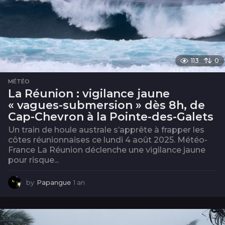
113
0
MÉTÉO
La Réunion : vigilance jaune
« vagues-submersion » dès 8h, de
Cap-Chevron à la Pointe-des-Galets
Un train de houle australe s’apprête à frapper les
côtes réunionnaises ce lundi 4 août 2025. Météo-
France La Réunion déclenche une vigilance jaune
pour risque...
by
Papangue
1 an
1
a
n