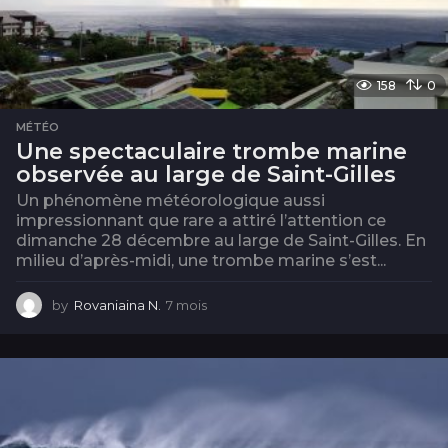
158
0
MÉTÉO
Une spectaculaire trombe marine
observée au large de Saint-Gilles
Un phénomène météorologique aussi
impressionnant que rare a attiré l’attention ce
dimanche 28 décembre au large de Saint-Gilles. En
milieu d’après-midi, une trombe marine s’est...
by
Rovaniaina N.
7 mois
7
m
o
i
s