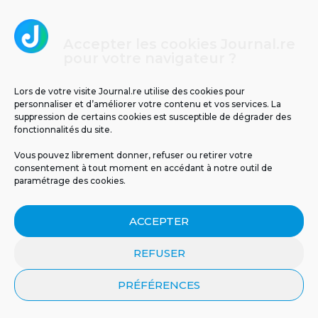
Accepter les cookies Journal.re
Cliquez pour accepter les cookies
pour votre navigateur ?
Journal.re
marketing et activer ce contenu
Lors de votre visite Journal.re utilise des cookies pour
personnaliser et d’améliorer votre contenu et vos services. La
suppression de certains cookies est susceptible de dégrader des
fonctionnalités du site.
Vous pouvez librement donner, refuser ou retirer votre
consentement à tout moment en accédant à notre outil de
paramétrage des cookies.
MENTIONS LÉGALES
PUBLICITÉ
BLOG
ACCEPTER
NOS ÉMISSIONS
CGU
POLITIQUE DE CONFIDENTIALITÉ
CONTACT
REFUSER
PRÉFÉRENCES
© 2026 Tous droits réservés