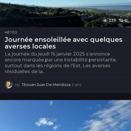
239
0
MÉTÉO
Journée ensoleillée avec quelques
averses locales
La journée du jeudi 16 janvier 2025 s’annonce
encore marquée par une instabilité persistante,
surtout dans les régions de l’Est. Les averses
résiduelles de la...
by
Titouan Juan De Mendoza
2 ans
2
a
n
s