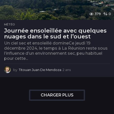
379
0
MÉTÉO
Journée ensoleillée avec quelques
nuages dans le sud et l’ouest
Un ciel sec et ensoleillé domineCe jeudi 19
décembre 2024, le temps à La Réunion reste sous
l’influence d’un environnement sec, peu habituel
pour cette...
by
Titouan Juan De Mendoza
2 ans
2
a
n
s
CHARGER PLUS