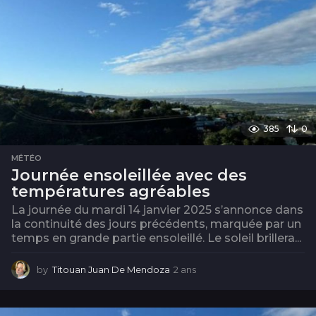
385
0
MÉTÉO
Journée ensoleillée avec des
températures agréables
La journée du mardi 14 janvier 2025 s’annonce dans
la continuité des jours précédents, marquée par un
temps en grande partie ensoleillé. Le soleil brillera...
by
Titouan Juan De Mendoza
2 ans
2
a
n
s