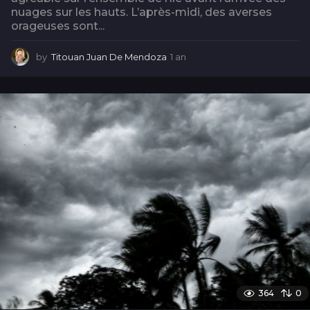
nuages sur les hauts. L’après-midi, des averses
orageuses sont...
by
Titouan Juan De Mendoza
1 an
1
a
n
364
0