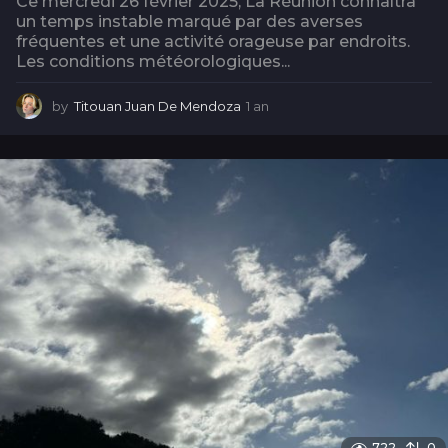
Ce mercredi 26 février 2025, La Réunion connaîtra
un temps instable marqué par des averses
fréquentes et une activité orageuse par endroits.
Les conditions météorologiques...
by
Titouan Juan De Mendoza
1 an
1
a
n
722
0