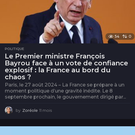
54
0
POLITIQUE
Le Premier ministre François
Bayrou face à un vote de confiance
explosif : la France au bord du
chaos ?
Paris, le 27 août 2024 – La France se prépare à un
moment politique d’une gravité inédite. Le 8
septembre prochain, le gouvernement dirigé par...
by
Zoréole
11 mois
1
1
m
o
i