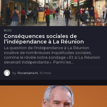
44
0
BLOG
Conséquences sociales de
l’indépendance à La Réunion
La question de l’indépendance à La Réunion
soulève de nombreuses inquiétudes sociales,
comme le révèle notre sondage « Et si La Réunion
devenait indépendante ». Parmi les...
by
Rovaniaina N.
10 mois
1
0
m
o
i
s