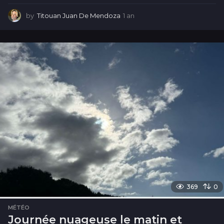
by
Titouan Juan De Mendoza
1 an
1
a
n
369
0
MÉTÉO
Journée nuageuse le matin et