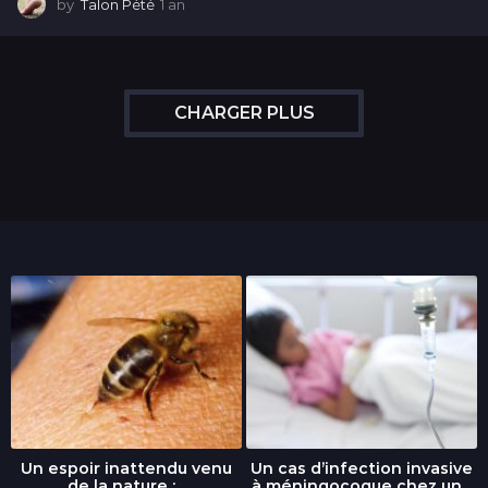
by
Talon Pété
1 an
1
a
n
CHARGER PLUS
Un espoir inattendu venu
Un cas d’infection invasive
de la nature :...
à méningocoque chez un...