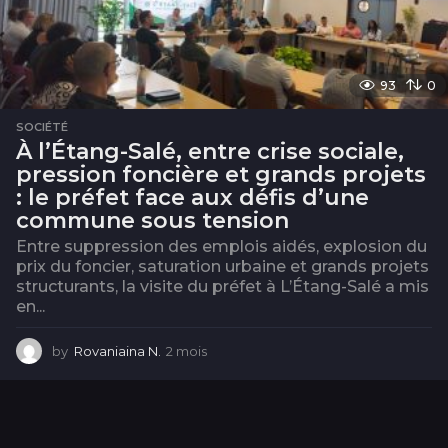
93
0
SOCIÉTÉ
À l’Étang-Salé, entre crise sociale,
pression foncière et grands projets
: le préfet face aux défis d’une
commune sous tension
Entre suppression des emplois aidés, explosion du
prix du foncier, saturation urbaine et grands projets
structurants, la visite du préfet à L’Étang-Salé a mis
en...
by
Rovaniaina N.
2 mois
2
m
o
i
s