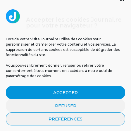
Accepter les cookies Journal.re
Cliquez pour accepter les cookies
pour votre navigateur ?
Journal.re
marketing et activer ce contenu
Lors de votre visite Journal.re utilise des cookies pour
personnaliser et d’améliorer votre contenu et vos services. La
suppression de certains cookies est susceptible de dégrader des
fonctionnalités du site.
Vous pouvez librement donner, refuser ou retirer votre
consentement à tout moment en accédant à notre outil de
paramétrage des cookies.
MENTIONS LÉGALES
PUBLICITÉ
BLOG
ACCEPTER
NOS ÉMISSIONS
CGU
POLITIQUE DE CONFIDENTIALITÉ
CONTACT
REFUSER
PRÉFÉRENCES
© 2026 Tous droits réservés