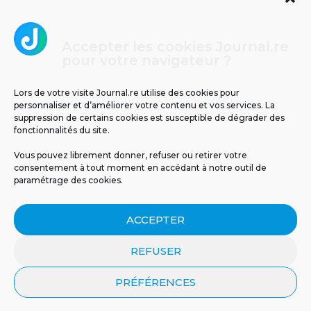
Accepter les cookies Journal.re
Cliquez pour accepter les cookies
pour votre navigateur ?
Journal.re
marketing et activer ce contenu
Lors de votre visite Journal.re utilise des cookies pour
personnaliser et d’améliorer votre contenu et vos services. La
suppression de certains cookies est susceptible de dégrader des
fonctionnalités du site.
Vous pouvez librement donner, refuser ou retirer votre
consentement à tout moment en accédant à notre outil de
paramétrage des cookies.
MENTIONS LÉGALES
PUBLICITÉ
BLOG
ACCEPTER
NOS ÉMISSIONS
CGU
POLITIQUE DE CONFIDENTIALITÉ
CONTACT
REFUSER
PRÉFÉRENCES
© 2026 Tous droits réservés