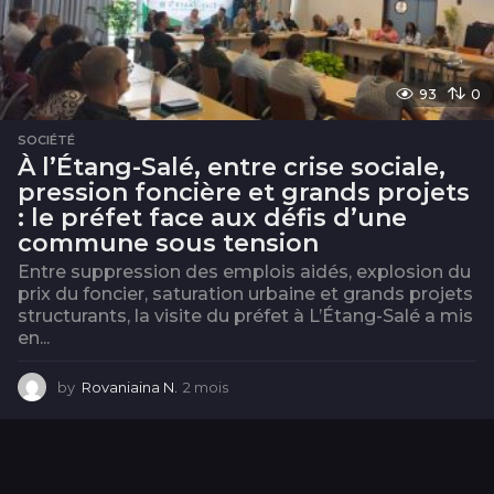
93
0
SOCIÉTÉ
À l’Étang-Salé, entre crise sociale,
pression foncière et grands projets
: le préfet face aux défis d’une
commune sous tension
Entre suppression des emplois aidés, explosion du
prix du foncier, saturation urbaine et grands projets
structurants, la visite du préfet à L’Étang-Salé a mis
en...
by
Rovaniaina N.
2 mois
2
m
o
i
s