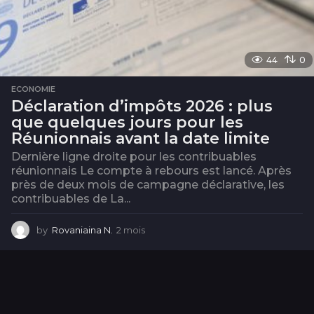
44
0
ECONOMIE
Déclaration d’impôts 2026 : plus
que quelques jours pour les
Réunionnais avant la date limite
Dernière ligne droite pour les contribuables
réunionnais Le compte à rebours est lancé. Après
près de deux mois de campagne déclarative, les
contribuables de La...
by
Rovaniaina N.
2 mois
2
m
o
i
s