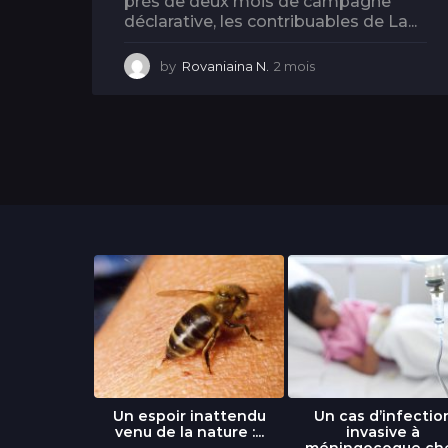
près de deux mois de campagne
déclarative, les contribuables de La...
by
Rovaniaina N.
2 mois
2
m
o
i
s
libre » : un
Un espoir inattendu
Un cas d’infectio
...
venu de la nature :...
invasive à
méningocoque ch