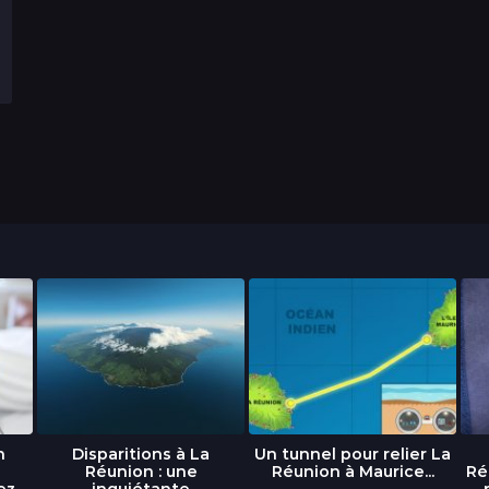
n
Disparitions à La
Un tunnel pour relier La
Réunion : une
Réunion à Maurice...
Ré
ez
inquiétante