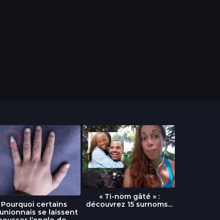
« Ti-nom gâté » :
découvrez 15 surnoms...
Pourquoi certains
Urgence :
unionnais se laissent
fournai
pousser l’ongle de...