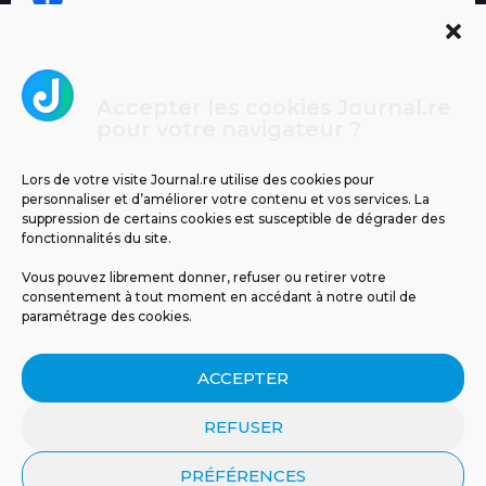
Accepter les cookies Journal.re
Cliquez pour accepter les cookies
pour votre navigateur ?
Journal.re
marketing et activer ce contenu
Lors de votre visite Journal.re utilise des cookies pour
personnaliser et d’améliorer votre contenu et vos services. La
suppression de certains cookies est susceptible de dégrader des
fonctionnalités du site.
Vous pouvez librement donner, refuser ou retirer votre
consentement à tout moment en accédant à notre outil de
paramétrage des cookies.
MENTIONS LÉGALES
PUBLICITÉ
BLOG
ACCEPTER
NOS ÉMISSIONS
CGU
POLITIQUE DE CONFIDENTIALITÉ
CONTACT
REFUSER
PRÉFÉRENCES
© 2026 Tous droits réservés