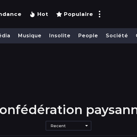
ndance
Hot
Populaire
édia
Musique
Insolite
People
Société
onfédération paysan
Recent