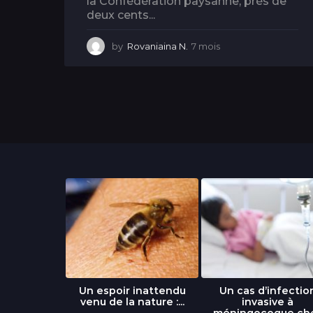
la Confédération paysanne, près de
deux cents...
by
Rovaniaina N.
7 mois
7
m
o
i
s
libre » : un
Un espoir inattendu
Un cas d’infectio
...
venu de la nature :...
invasive à
méningocoque ch