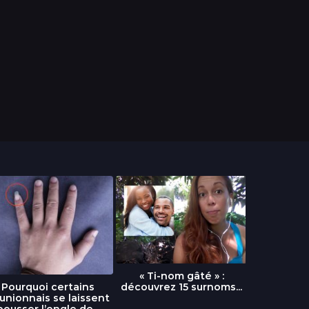
« Ti-nom gâté » :
découvrez 15 surnoms...
Pourquoi certains
Urgence :
unionnais se laissent
fournai
pousser l’ongle de...