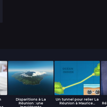
n
Disparitions à La
Un tunnel pour relier La
Réunion : une
Réunion à Maurice...
Ré
ez
inquiétante