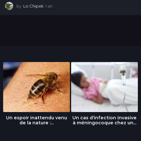
by
Lo Chipek
1 an
1
a
n
Un espoir inattendu venu
Un cas d’infection invasive
de la nature :...
à méningocoque chez un...