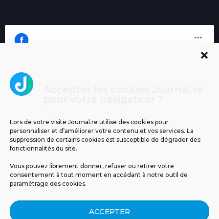
Accepter les cookies Journal.re
Cliquez pour accepter les cookies
pour votre navigateur ?
Journal.re
marketing et activer ce contenu
Lors de votre visite Journal.re utilise des cookies pour
personnaliser et d’améliorer votre contenu et vos services. La
suppression de certains cookies est susceptible de dégrader des
fonctionnalités du site.
Vous pouvez librement donner, refuser ou retirer votre
consentement à tout moment en accédant à notre outil de
paramétrage des cookies.
MENTIONS LÉGALES
PUBLICITÉ
BLOG
ACCEPTER
NOS ÉMISSIONS
CGU
POLITIQUE DE CONFIDENTIALITÉ