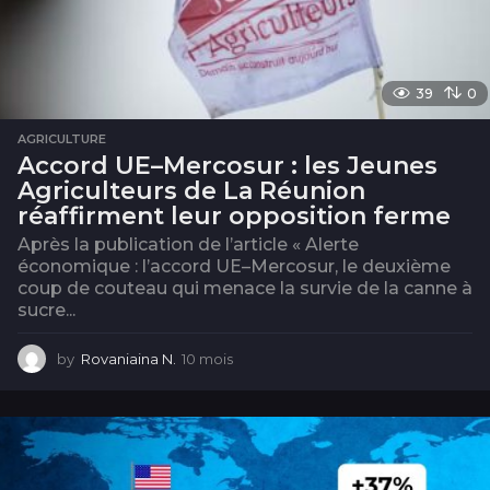
39
0
AGRICULTURE
Accord UE–Mercosur : les Jeunes
Agriculteurs de La Réunion
réaffirment leur opposition ferme
Après la publication de l’article « Alerte
économique : l’accord UE–Mercosur, le deuxième
coup de couteau qui menace la survie de la canne à
sucre...
by
Rovaniaina N.
10 mois
1
0
m
o
i
s