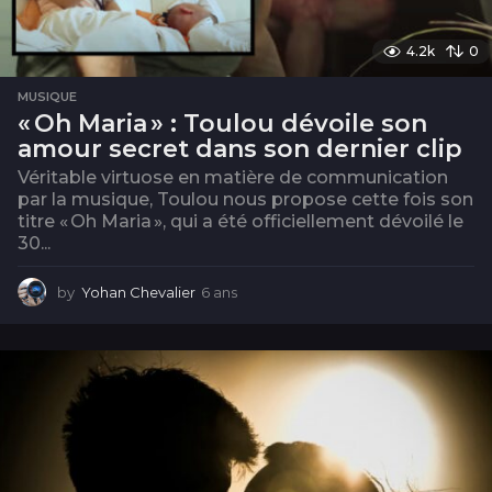
4.2k
0
MUSIQUE
« Oh Maria » : Toulou dévoile son
amour secret dans son dernier clip
Véritable virtuose en matière de communication
par la musique, Toulou nous propose cette fois son
titre « Oh Maria », qui a été officiellement dévoilé le
30...
by
Yohan Chevalier
6 ans
6
a
n
s