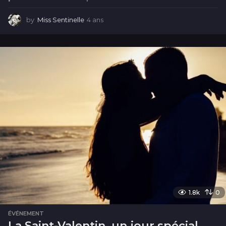
by
Miss Sentinelle
4 ans
4
a
n
s
1.8k
0
ÉVÉNEMENT
La Saint-Valentin, un jour spécial…