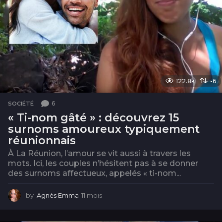
122.8k
-6
6
SOCIÉTÉ
« Ti-nom gâté » : découvrez 15
surnoms amoureux typiquement
réunionnais
À La Réunion, l’amour se vit aussi à travers les
mots. Ici, les couples n’hésitent pas à se donner
des surnoms affectueux, appelés « ti-nom...
by
Agnès Emma
11 mois
1
1
m