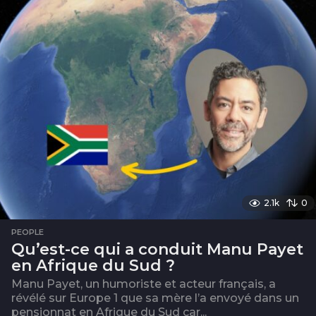
o
i
s
2.1k
0
PEOPLE
Qu’est-ce qui a conduit Manu Payet
en Afrique du Sud ?
Manu Payet, un humoriste et acteur français, a
révélé sur Europe 1 que sa mère l’a envoyé dans un
pensionnat en Afrique du Sud car...