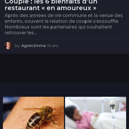
Couple : les 6 bienfaits d’un
restaurant « en amoureux »
Après des années de vie commune et la venue des
enfants, souvent la relation de couple s’essouffle.
Nombreux sont les partenaires qui souhaitent
retrouver les...
by
Agnès Emma
10 ans
3
a
n
s