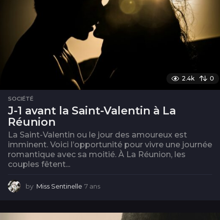
2.4k
0
SOCIÉTÉ
J-1 avant la Saint-Valentin à La
Réunion
La Saint-Valentin ou le jour des amoureux est
imminent. Voici l’opportunité pour vivre une journée
romantique avec sa moitié. À La Réunion, les
couples fêtent...
by
Miss Sentinelle
7 ans
7
a
n
s