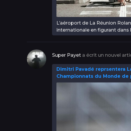
L’aéroport de La Réunion Rolan
internationale en figurant dans 
Super Payet
a écrit un nouvel arti
Dimitri Pavadé reprsentera La
Championnats du Monde de pa