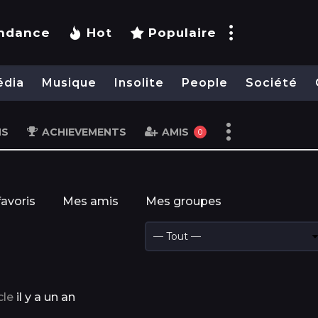
ndance
Hot
Populaire
édia
Musique
Insolite
People
Société
NS
ACHIEVEMENTS
AMIS
0
avoris
Mes amis
Mes groupes
cle
il y a un an