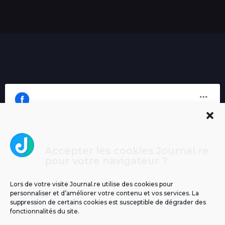
Accepter les cookies Journal.re
Cliquez pour accepter les cookies
pour votre navigateur ?
Journal.re
marketing et activer ce contenu
Lors de votre visite Journal.re utilise des cookies pour
personnaliser et d’améliorer votre contenu et vos services. La
suppression de certains cookies est susceptible de dégrader des
fonctionnalités du site.