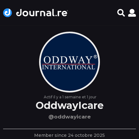
Actif il y a 1 semaine et 1 jour
OddwayIcare
@oddwayicare
Member since 24 octobre 2025