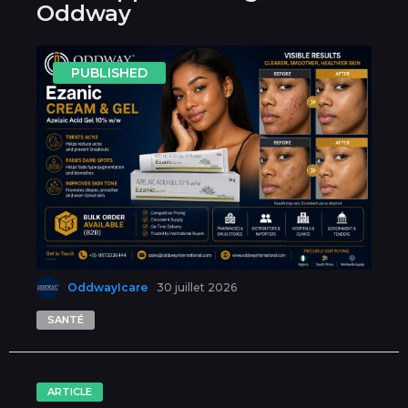
Oddway
PUBLISHED
OddwayIcare
30 juillet 2026
SANTÉ
ARTICLE