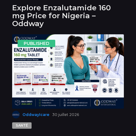
Explore Enzalutamide 160
mg Price for Nigeria –
Oddway
PUBLISHED
OddwayIcare
30 juillet 2026
SANTÉ