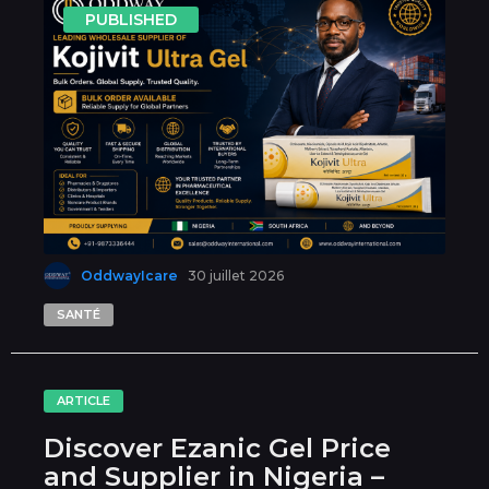
PUBLISHED
OddwayIcare
30 juillet 2026
SANTÉ
ARTICLE
Discover Ezanic Gel Price
and Supplier in Nigeria –