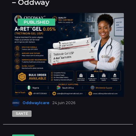
– Oddway
PUBLISHED
OddwayIcare
24 juin 2026
SANTÉ