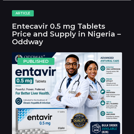
ARTICLE
Entecavir 0.5 mg Tablets
Price and Supply in Nigeria –
Oddway
PUBLISHED