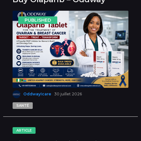
PUBLISHED
OddwayIcare
30 juillet 2026
SANTÉ
ARTICLE