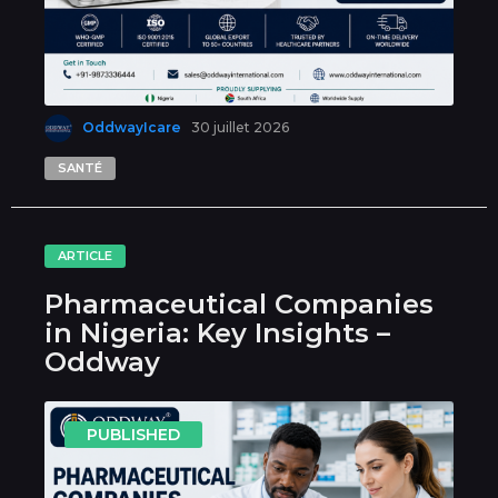
OddwayIcare
30 juillet 2026
SANTÉ
ARTICLE
Pharmaceutical Companies
in Nigeria: Key Insights –
Oddway
PUBLISHED