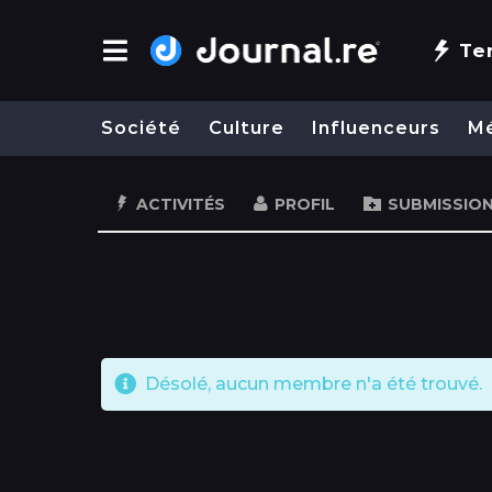
Te
Société
Culture
Influenceurs
M
ACTIVITÉS
PROFIL
SUBMISSIO
Désolé, aucun membre n'a été trouvé.