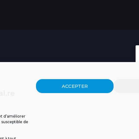
ACCEPTER
l.re
et d’améliorer
t susceptible de
nt à tout