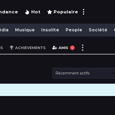
ndance
Hot
Populaire
édia
Musique
Insolite
People
Société
NS
ACHIEVEMENTS
AMIS
0