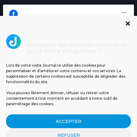
Accepter les cookies Journal.re
Cliquez pour accepter les cookies
pour votre navigateur ?
Journal.re
marketing et activer ce contenu
Lors de votre visite Journal.re utilise des cookies pour
personnaliser et d’améliorer votre contenu et vos services. La
suppression de certains cookies est susceptible de dégrader des
fonctionnalités du site.
Vous pouvez librement donner, refuser ou retirer votre
consentement à tout moment en accédant à notre outil de
paramétrage des cookies.
MENTIONS LÉGALES
PUBLICITÉ
BLOG
ACCEPTER
NOS ÉMISSIONS
CGU
POLITIQUE DE CONFIDENTIALITÉ
CONTACT
REFUSER