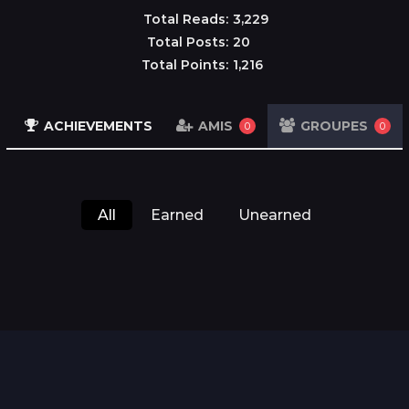
Total Reads:
3,229
Total Posts:
20
Total Points:
1,216
S
ACHIEVEMENTS
AMIS
GROUPES
0
0
All
Earned
Unearned