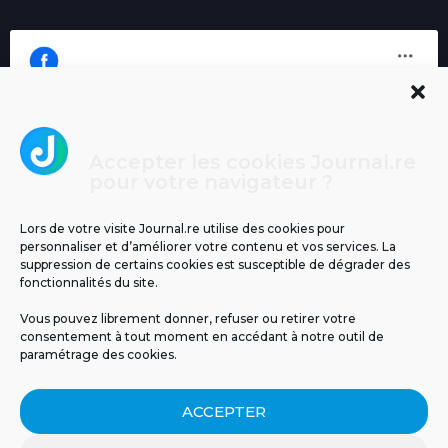
Accepter les cookies Journal.re
Cliquez pour accepter les cookies
pour votre navigateur ?
Journal.re
marketing et activer ce contenu
Lors de votre visite Journal.re utilise des cookies pour
personnaliser et d’améliorer votre contenu et vos services. La
suppression de certains cookies est susceptible de dégrader des
fonctionnalités du site.
Vous pouvez librement donner, refuser ou retirer votre
consentement à tout moment en accédant à notre outil de
paramétrage des cookies.
MENTIONS LÉGALES
PUBLICITÉ
BLOG
ACCEPTER
NOS ÉMISSIONS
CGU
POLITIQUE DE CONFIDENTIALITÉ
CONTACT