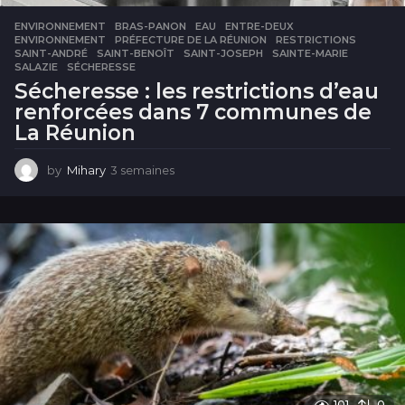
ENVIRONNEMENT
BRAS-PANON
,
EAU
,
ENTRE-DEUX
,
ENVIRONNEMENT
,
PRÉFECTURE DE LA RÉUNION
,
RESTRICTIONS
,
SAINT-ANDRÉ
,
SAINT-BENOÎT
,
SAINT-JOSEPH
,
SAINTE-MARIE
,
SALAZIE
,
SÉCHERESSE
Sécheresse : les restrictions d’eau
renforcées dans 7 communes de
La Réunion
by
Mihary
3 semaines
3
s
e
m
a
i
n
e
s
101
0