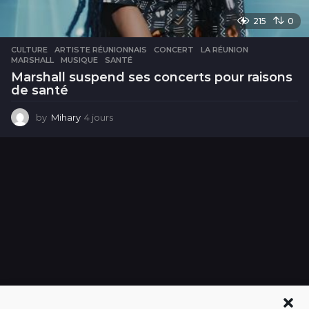
215
0
CULTURE
ARTISTE RÉUNIONNAIS
,
CONCERT
,
LA RÉUNION
,
MARSHALL
,
MUSIQUE
,
SANTÉ
Marshall suspend ses concerts pour raisons
de santé
by
Mihary
4 jours
4
j
o
u
r
s