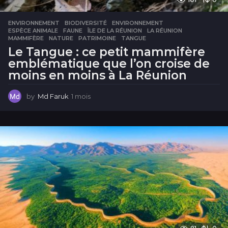
ENVIRONNEMENT
BIODIVERSITÉ
,
ENVIRONNEMENT
,
ESPÈCE ANIMALE
,
FAUNE
,
ÎLE DE LA RÉUNION
,
LA RÉUNION
,
MAMMIFÈRE
,
NATURE
,
PATRIMOINE
,
TANGUE
Le Tangue : ce petit mammifère
emblématique que l’on croise de
moins en moins à La Réunion
by
Md Faruk
1 mois
1
m
o
i
s