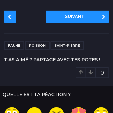
P
SUIVANT
o
s
t
P
,
,
a
FAUNE
POISSON
SAINT-PIERRE
g
i
T’AS AIMÉ ? PARTAGE AVEC TES POTES !
n
a
0
t
i
o
QUELLE EST TA RÉACTION ?
n