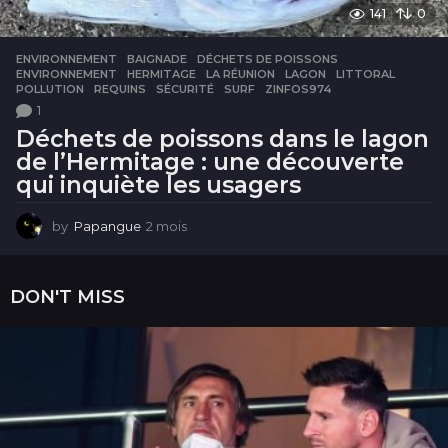
141
0
ENVIRONNEMENT
BAIGNADE
,
DÉCHETS DE POISSONS
,
ENVIRONNEMENT
,
HERMITAGE
,
LA RÉUNION
,
LAGON
,
LITTORAL
,
POLLUTION
,
REQUINS
,
SÉCURITÉ
,
SURF
,
ZINFOS974
1
Déchets de poissons dans le lagon
de l’Hermitage : une découverte
qui inquiète les usagers
by
Papangue
2 mois
2
m
o
i
DON'T MISS
s