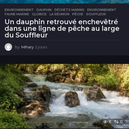
ENVIRONNEMENT
DAUPHIN
,
DÉCHETS MARINS
,
ENVIRONNEMENT
,
FAUNE MARINE
,
GLOBICE
,
LA RÉUNION
,
PÊCHE
,
SOUFFLEUR
Un dauphin retrouvé enchevêtré
dans une ligne de pêche au large
du Souffleur
by
Mihary
2 jours
2
j
o
u
r
s
11
0