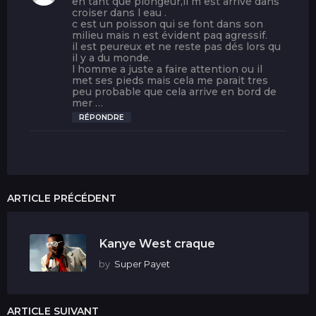
en tant que plongeur,il m est arrivé dans
t
croiser dans l eau .
c est un poisson qui se font dans son
milieu mais n est évident paq agressif.
:
il est peureux et ne reste pas dés lors qu
il y a du monde.
l homme a juste a faire attention ou il
met ses pieds mais cela me parait tres
peu probable que cela arrive en bord de
mer …
RÉPONDRE
ARTICLE PRÉCÉDENT
Kanye West craque
by
Super Payet
ARTICLE SUIVANT