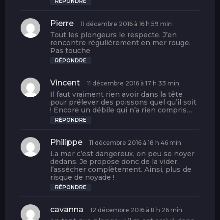
RÉPONDRE
Pierre
d
11 décembre 2016 à 16 h 59 min
i
Tout les plongeurs le respecte. J’en
t
rencontre régulièrement en mer rouge.
Pas touche
:
RÉPONDRE
Vincent
d
11 décembre 2016 à 17 h 33 min
i
Il faut vraiment rien avoir dans la tête
t
pour prélever des poissons quel qu’il soit
! Encore un débile qui n’a rien compris…
:
RÉPONDRE
Philippe
d
11 décembre 2016 à 18 h 46 min
i
La mer c’est dangereux, on peu se noyer
t
dedans. Je propose donc de la vider,
l’assécher complètement. Ainsi, plus de
risque de noyade !
:
RÉPONDRE
cavanna
d
12 décembre 2016 à 8 h 26 min
i