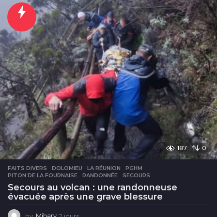
r
s
187
0
FAITS DIVERS
DOLOMIEU
,
LA RÉUNION
,
PGHM
,
PITON DE LA FOURNAISE
,
RANDONNÉE
,
SECOURS
Secours au volcan : une randonneuse
évacuée après une grave blessure
by
Mihary
2 jours
2