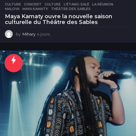
CULTURE
CONCERT
,
CULTURE
,
L'ÉTANG-SALÉ
,
LA RÉUNION
,
MALOYA
,
MAYA KAMATY
,
THÉÂTRE DES SABLES
Maya Kamaty ouvre la nouvelle saison
culturelle du Théâtre des Sables
by
Mihary
4 jours
4
j
o
u
r
s