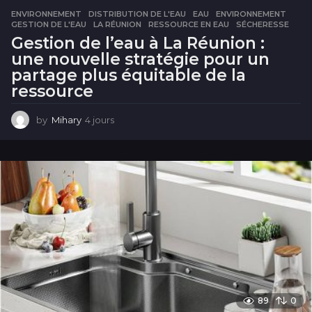
ENVIRONNEMENT
DISTRIBUTION DE L'EAU
,
EAU
,
ENVIRONNEMENT
,
GESTION DE L'EAU
,
LA RÉUNION
,
RESSOURCE EN EAU
,
SÉCHERESSE
Gestion de l’eau à La Réunion :
une nouvelle stratégie pour un
partage plus équitable de la
ressource
by
Mihary
4 jours
4
j
o
u
r
s
89
0