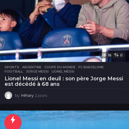
16
0
SPORTS
ARGENTINE
,
COUPE DU MONDE
,
FC BARCELONE
,
FOOTBALL
,
JORGE MESSI
,
LIONEL MESSI
Lionel Messi en deuil : son père Jorge Messi
est décédé à 68 ans
by
Mihary
2 jours
2
j
o
u
r
s