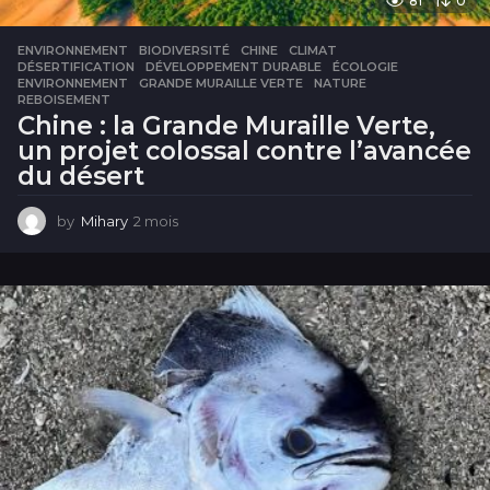
81
0
ENVIRONNEMENT
BIODIVERSITÉ
,
CHINE
,
CLIMAT
,
DÉSERTIFICATION
,
DÉVELOPPEMENT DURABLE
,
ÉCOLOGIE
,
ENVIRONNEMENT
,
GRANDE MURAILLE VERTE
,
NATURE
,
REBOISEMENT
Chine : la Grande Muraille Verte,
un projet colossal contre l’avancée
du désert
by
Mihary
2 mois
2
m
o
i
s