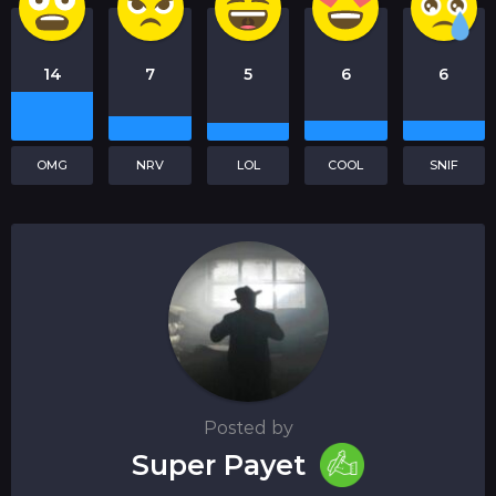
14
7
5
6
6
OMG
NRV
LOL
COOL
SNIF
Posted by
Super Payet