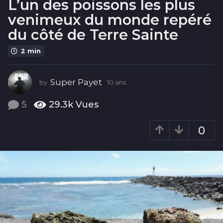
L’un des poissons les plus
s
venimeux du monde repéré
1
0
du côté de Terre Sainte
a
2 min
n
s
Super Payet
by
10 ans
1
0
a
5
29.3k
Vues
n
s
0