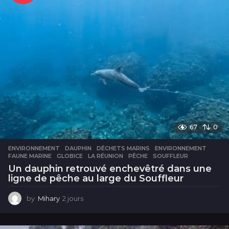
67
0
ENVIRONNEMENT
DAUPHIN
,
DÉCHETS MARINS
,
ENVIRONNEMENT
,
FAUNE MARINE
,
GLOBICE
,
LA RÉUNION
,
PÊCHE
,
SOUFFLEUR
Un dauphin retrouvé enchevêtré dans une
ligne de pêche au large du Souffleur
by
Mihary
2 jours
2
j
o
u