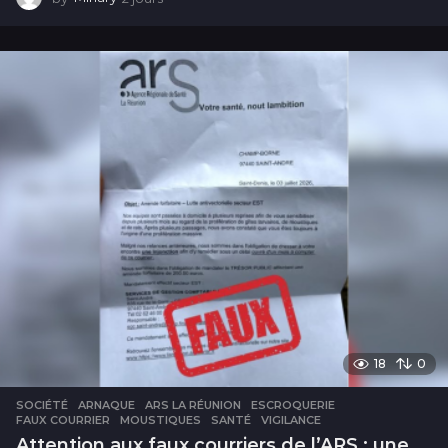
j
o
u
r
s
18
0
SOCIÉTÉ
ARNAQUE
,
ARS LA RÉUNION
,
ESCROQUERIE
,
FAUX COURRIER
,
MOUSTIQUES
,
SANTÉ
,
VIGILANCE
Attention aux faux courriers de l’ARS : une