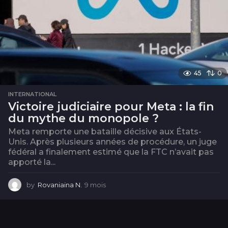
45
0
INTERNATIONAL
Victoire judiciaire pour Meta : la fin
du mythe du monopole ?
Meta remporte une bataille décisive aux États-
Unis. Après plusieurs années de procédure, un juge
fédéral a finalement estimé que la FTC n’avait pas
apporté la...
by
Rovaniaina N.
9 mois
9
m
o
i
s