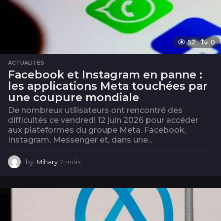
52
0
ACTUALITÉS
Facebook et Instagram en panne :
les applications Meta touchées par
une coupure mondiale
De nombreux utilisateurs ont rencontré des
difficultés ce vendredi 12 juin 2026 pour accéder
aux plateformes du groupe Meta. Facebook,
Instagram, Messenger et, dans une...
by
Mihary
2 mois
2
m
o
i
s