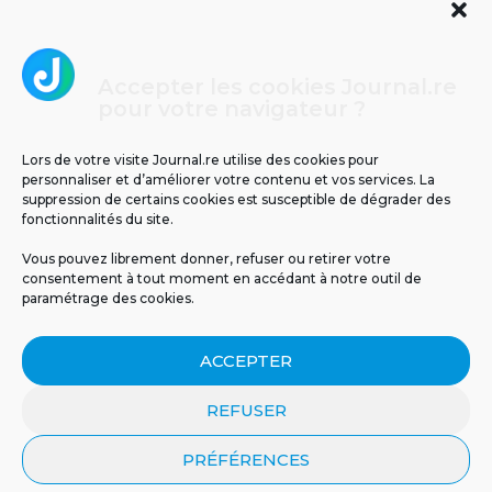
Accepter les cookies Journal.re
Cliquez pour accepter les cookies
pour votre navigateur ?
Journal.re
marketing et activer ce contenu
Lors de votre visite Journal.re utilise des cookies pour
personnaliser et d’améliorer votre contenu et vos services. La
suppression de certains cookies est susceptible de dégrader des
fonctionnalités du site.
Vous pouvez librement donner, refuser ou retirer votre
consentement à tout moment en accédant à notre outil de
paramétrage des cookies.
MENTIONS LÉGALES
PUBLICITÉ
BLOG
ACCEPTER
NOS ÉMISSIONS
CGU
POLITIQUE DE CONFIDENTIALITÉ
CONTACT
REFUSER
PRÉFÉRENCES
© 2026 Tous droits réservés