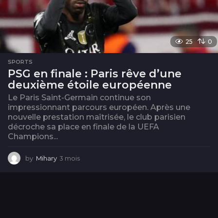
25
0
SPORTS
PSG en finale : Paris rêve d’une
deuxième étoile européenne
Le Paris Saint-Germain continue son
impressionnant parcours européen. Après une
nouvelle prestation maîtrisée, le club parisien
décroche sa place en finale de la UEFA
Champions...
by
Mihary
3 mois
3
m
o
i
s