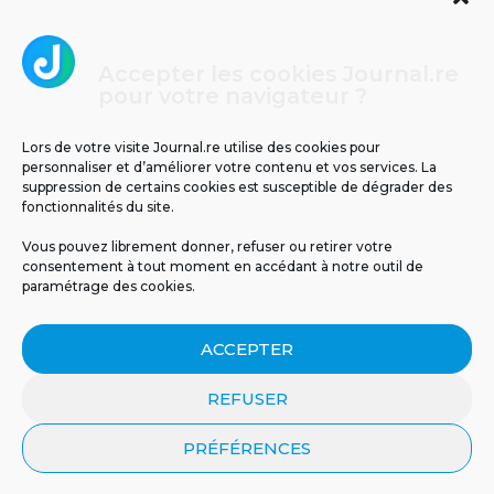
Accepter les cookies Journal.re
Cliquez pour accepter les cookies
pour votre navigateur ?
Journal.re
marketing et activer ce contenu
Lors de votre visite Journal.re utilise des cookies pour
personnaliser et d’améliorer votre contenu et vos services. La
suppression de certains cookies est susceptible de dégrader des
fonctionnalités du site.
Vous pouvez librement donner, refuser ou retirer votre
consentement à tout moment en accédant à notre outil de
paramétrage des cookies.
MENTIONS LÉGALES
PUBLICITÉ
BLOG
ACCEPTER
NOS ÉMISSIONS
CGU
POLITIQUE DE CONFIDENTIALITÉ
CONTACT
REFUSER
PRÉFÉRENCES
© 2026 Tous droits réservés