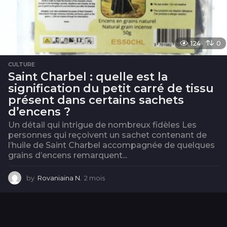
124
0
CULTURE
Saint Charbel : quelle est la
signification du petit carré de tissu
présent dans certains sachets
d’encens ?
Un détail qui intrigue de nombreux fidèles Les
personnes qui reçoivent un sachet contenant de
l’huile de Saint Charbel accompagnée de quelques
grains d’encens remarquent...
by
Rovaniaina N.
2 mois
2
m
o
i
s