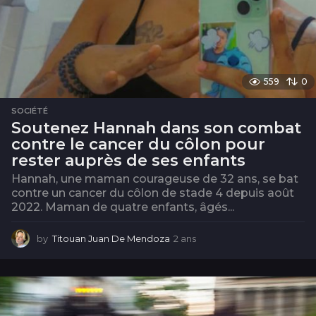
559
0
SOCIÉTÉ
Soutenez Hannah dans son combat
contre le cancer du côlon pour
rester auprès de ses enfants
Hannah, une maman courageuse de 32 ans, se bat
contre un cancer du côlon de stade 4 depuis août
2022. Maman de quatre enfants, âgés...
by
Titouan Juan De Mendoza
2 ans
2
a
n
s