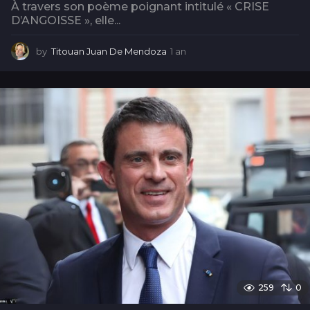
À travers son poème poignant intitulé « CRISE
D’ANGOISSE », elle...
by
Titouan Juan De Mendoza
1 an
1
a
n
259
0