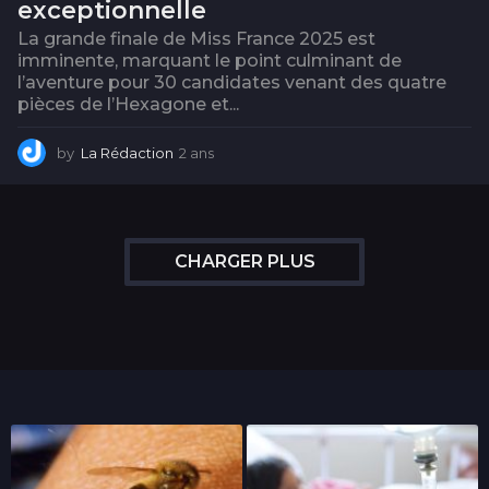
exceptionnelle
La grande finale de Miss France 2025 est
imminente, marquant le point culminant de
l’aventure pour 30 candidates venant des quatre
pièces de l’Hexagone et...
by
La Rédaction
2 ans
2
a
n
s
CHARGER PLUS