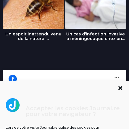
Un espoir inattendu venu
Un cas d’infection invasive
de la nature :...
à méningocoque chez un...
Accepter les cookies Journal.re
Cliquez pour accepter les cookies
pour votre navigateur ?
Journal.re
marketing et activer ce contenu
Lors de votre visite Journal.re utilise des cookies pour