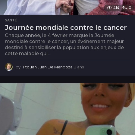
414
0
SANTÉ
Journée mondiale contre le cancer
Chaque année, le 4 février marque la Journée
mondiale contre le cancer, un événement majeur
destiné à sensibiliser la population aux enjeux de
cette maladie qui...
by
Titouan Juan De Mendoza
2 ans
2
a
n
s