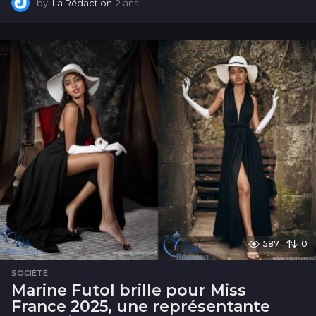
by
La Rédaction
2 ans
2
a
n
s
587
0
SOCIÉTÉ
Marine Futol brille pour Miss
France 2025, une représentante