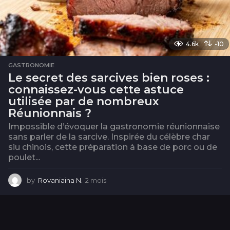
4.6k
-10
GASTRONOMIE
Le secret des sarcives bien roses :
connaissez-vous cette astuce
utilisée par de nombreux
Réunionnais ?
Impossible d’évoquer la gastronomie réunionnaise
sans parler de la sarcive. Inspirée du célèbre char
siu chinois, cette préparation à base de porc ou de
poulet...
by
Rovaniaina N.
2 mois
2
m
o
i
s