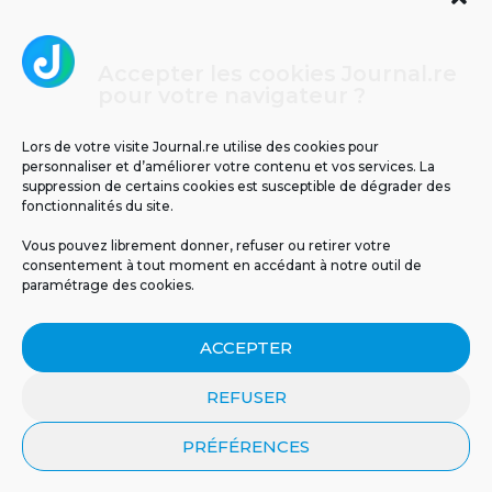
Accepter les cookies Journal.re
Cliquez pour accepter les cookies
pour votre navigateur ?
Journal.re
marketing et activer ce contenu
Lors de votre visite Journal.re utilise des cookies pour
personnaliser et d’améliorer votre contenu et vos services. La
suppression de certains cookies est susceptible de dégrader des
fonctionnalités du site.
Vous pouvez librement donner, refuser ou retirer votre
consentement à tout moment en accédant à notre outil de
paramétrage des cookies.
MENTIONS LÉGALES
PUBLICITÉ
BLOG
ACCEPTER
NOS ÉMISSIONS
CGU
POLITIQUE DE CONFIDENTIALITÉ
CONTACT
REFUSER
PRÉFÉRENCES
© 2026 Tous droits réservés