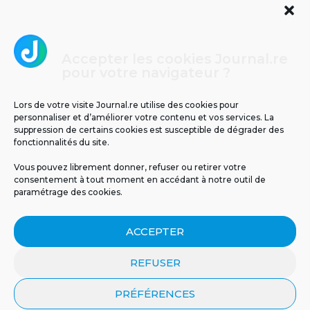
Accepter les cookies Journal.re
Cliquez pour accepter les cookies
pour votre navigateur ?
Journal.re
marketing et activer ce contenu
Lors de votre visite Journal.re utilise des cookies pour
personnaliser et d’améliorer votre contenu et vos services. La
suppression de certains cookies est susceptible de dégrader des
fonctionnalités du site.
Vous pouvez librement donner, refuser ou retirer votre
consentement à tout moment en accédant à notre outil de
paramétrage des cookies.
MENTIONS LÉGALES
PUBLICITÉ
BLOG
ACCEPTER
NOS ÉMISSIONS
CGU
POLITIQUE DE CONFIDENTIALITÉ
CONTACT
REFUSER
PRÉFÉRENCES
© 2026 Tous droits réservés